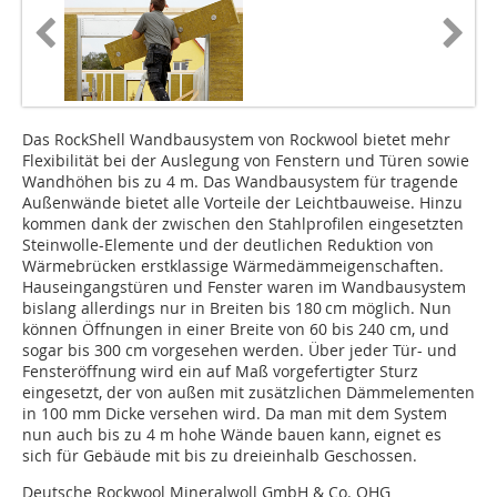
Das RockShell Wandbausys­tem von Rockwool bietet mehr
Flexibilität bei der Auslegung von Fenstern und Türen sowie
Wandhöhen bis zu 4 m. Das Wandbausystem für tragende
Außenwände bietet alle Vorteile der Leichtbauweise. Hinzu
kommen dank der zwischen den Stahlprofilen eingesetzten
Steinwolle-Elemente und der deutlichen Reduktion von
Wärmebrücken erstklassige Wärmedämmeigenschaften.
Hauseingangstüren und Fenster waren im Wandbausystem
bislang allerdings nur in Breiten bis 180 cm möglich. Nun
können Öffnungen in einer Breite von 60 bis 240 cm, und
sogar bis 300 cm vorgesehen werden. Über jeder Tür- und
Fensteröffnung wird ein auf Maß vorgefertigter Sturz
eingesetzt, der von außen mit zusätzlichen Dämmelementen
in 100 mm Dicke versehen wird. Da man mit dem System
nun auch bis zu 4 m hohe Wände bauen kann, eignet es
sich für Gebäude mit bis zu dreieinhalb Geschossen.
Deutsche Rockwool Mineralwoll GmbH & Co. OHG