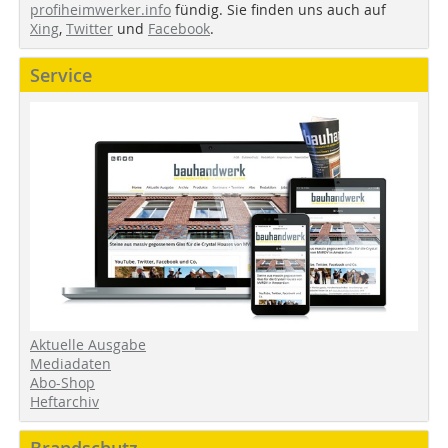
profiheimwerker.info
fündig. Sie finden uns auch auf
Xing
,
Twitter
und
Facebook
.
Service
Aktuelle Ausgabe
Mediadaten
Abo-Shop
Heftarchiv
Brandschutz