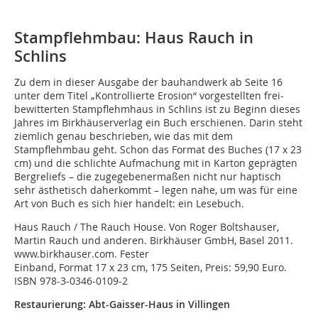
Stampflehmbau: Haus Rauch in
Schlins
Zu dem in dieser Ausgabe der bauhandwerk ab Seite 16
unter dem Titel „Kontrollierte Erosion“ vorgestellten frei­
bewitte­r­ten Stampflehmhaus in Schlins ist zu Beginn dieses
Jahres im Birkhäuserverlag ein Buch erschienen. Darin steht
ziemlich genau beschrieben, wie das mit dem
Stampflehmbau geht. Schon das Format des Buches (17 x 23
cm) und die schlichte Aufmachung mit in Karton geprägten
Bergreliefs – die zugege­benermaßen nicht nur haptisch
sehr ästhetisch daher­­kommt – legen nahe, um was für eine
Art von Buch es sich hier handelt: ein Lesebuch.
Haus Rauch / The Rauch House. Von Roger Boltshauser,
Martin Rauch und anderen. Birkhäuser GmbH, Basel 2011.
www.birkhauser.com. Fester
Einband, Format 17 x 23 cm, 175 Seiten, Preis: 59,90 Euro.
ISBN 978-3-0346-0109-2
Restaurierung: Abt-Gaisser-Haus in Villingen