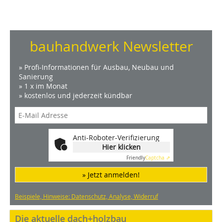
bauhandwerk Newsletter
» Profi-Informationen für Ausbau, Neubau und
Sanierung
» 1 x im Monat
» kostenlos und jederzeit kündbar
Anti-Roboter-Verifizierung
Hier klicken
Friendly
Captcha ⇗
» Jetzt anmelden!
Beispiele, Hinweise: Datenschutz, Analyse, Widerruf
Die aktuelle dach+holzbau