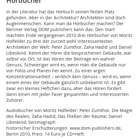
Hörbücher
In der Literatur hat das Hörbuch seinen festen Platz
gefunden. Aber in der Architektur? Architekten sind doch
Augenmenschen. Kann man da Hörbücher machen? Der
Berliner Verlag DOM publishers kann das. Den Start
machten Ende vergangenen 2010 drei Hörbücher von Moritz
Holfelder zu drei der zurzeit wohl interessantesten
Architekten der Welt: Peter Zumthor, Zaha Hadid und Daniel
Libeskind. Kennt der Hörer die besprochenen Gebäude, war
selbst vor Ort, ist das Hören der Beiträge ein wahrer
Genuss. Schwieriger wird es, wenn man die Gebäude nur
von Fotos und Plänen her kennt. Zu einer argen
Konzentrationsarbeit – wirklich kein Genuss – wird es, wenn
einem eines der Gebäude gänzlich unbekannt ist. Es gibt
zwar ein kleines Heftchen dazu, aber das Hören fordert
dann einen mit jeder Faser gespannten und interessierten
Zuhörer.
Audiobücher von Moritz Holfelder: Peter Zumthor, Die Magie
des Realen; Zaha Hadid, Das Fließen der Räume; Daniel
Libeskind, Seismograph
historischer Erschütterungen. www.dom-publishers.de,
Berlin 2010, Preis: 14 Euro je CD+Heft.