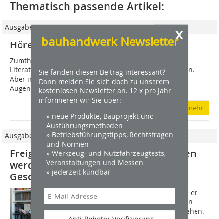
Thematisch passende Artikel:
Ausgabe 05/2011
x
bauhandwerk Newsletter
Hören + Lesen: Neue Bücher und CDs
Zumthor, Hadid und Libeskind als Hörbücher In der
Literatur hat das Hörbuch seinen festen Platz gefunden.
Sie fanden diesen Beitrag interessant?
Aber in der Architektur? Architekten sind doch
Dann melden Sie sich doch zu unserem
Augenmenschen. Kann man da Hörbücher...
kostenlosen Newsletter an. 12 x pro Jahr
informieren wir Sie über:
mehr
» neue Produkte, Bauprojekt und
Ausführungsmethoden
» Betriebsführungstipps, Rechtsfragen
Ausgabe 04/2011
und Normen
Freigelegte historische Konstruktionen
» Werkzeug- und Nutzfahrzeugtests,
Veranstaltungen und Messen
werden zu Schaufenstern in die
» jederzeit kündbar
Geschichte des Handwerks
Der Blick geht selten nach oben, sollte er
aber, denn an Decken gibt es gerade in
historischen Bauten so manches zu sehen.
Anti-Roboter-Verifizierung