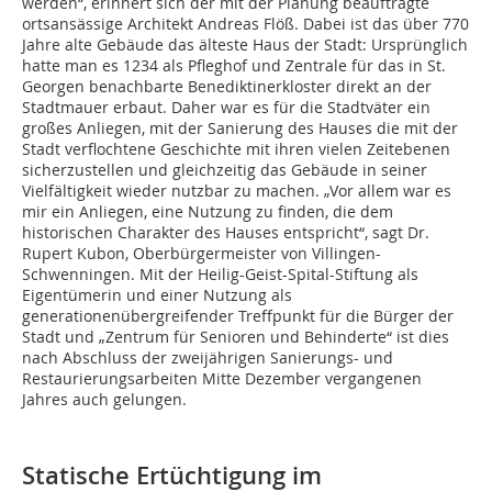
werden“, erinnert sich der mit der Planung beauftragte
ortsansässige Architekt Andreas Flöß. Dabei ist das über 770
Jahre alte Gebäude das älteste Haus der Stadt: Ursprünglich
hatte man es 1234 als Pfleghof und Zentrale für das in St.
Georgen benachbarte Benediktinerkloster direkt an der
Stadtmauer erbaut. Daher war es für die Stadtväter ein
großes Anliegen, mit der Sanierung des Hauses die mit der
Stadt verflochtene Geschichte mit ihren vielen Zeitebenen
sicherzustellen und gleichzeitig das Gebäude in seiner
Vielfältigkeit wieder nutzbar zu machen. „Vor allem war es
mir ein Anliegen, eine Nutzung zu finden, die dem
historischen Charakter des Hauses entspricht“, sagt Dr.
Rupert Kubon, Oberbürgermeister von Villingen-
Schwenningen. Mit der Heilig-Geist-Spital-Stiftung als
Eigentümerin und einer Nutzung als
generationenübergreifender Treffpunkt für die Bürger der
Stadt und „Zentrum für Senioren und Behinderte“ ist dies
nach Abschluss der zweijährigen Sanierungs- und
Restaurierungsarbeiten Mitte Dezember vergangenen
Jahres auch gelungen.
Statische Ertüchtigung im