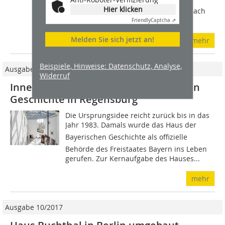
So erzählen einem die sehr
Hier klicken
unterschiedlichen Decken im jüngst nach
Plänen...
Friendly
Captcha ⇗
Melden Sie sich jetzt an!
mehr
Beispiele, Hinweise: Datenschutz, Analyse,
Ausgabe 06/2021
Widerruf
Innenausbau im Haus der Bayerischen
Geschichte in Regensburg
Die Ursprungsidee reicht zurück bis in das
Jahr 1983. Damals wurde das Haus der
Bayerischen Geschichte als offizielle
Behörde des Freistaates Bayern ins Leben
gerufen. Zur Kernaufgabe des Hauses...
mehr
Ausgabe 10/2017