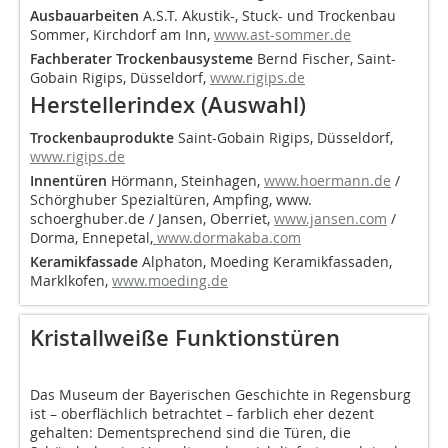
Ausbauarbeiten
A.S.T. Akustik-, Stuck- und Trocken­bau
Sommer, Kirchdorf am Inn,
www.ast-sommer.de
Fachberater Trockenbausysteme
Bernd Fischer, Saint-
Gobain Rigips, Düsseldorf,
www.rigips.de
Herstellerindex (Auswahl)
Trockenbauprodukte
Saint-Gobain Rigips, Düsseldorf,
www.rigips.de
Innentüren
Hörmann, Steinhagen,
www.hoermann.de
/
Schörghuber Spezialtüren, Ampfing, www.
schoerghuber.de / Jansen, Oberriet,
www.jansen.com
/
Dorma, Ennepetal,
www.dormakaba.com
Keramikfassade
Alphaton, Moeding Keramikfassaden,
Marklkofen,
www.moeding.de
Kristallweiße Funktionstüren
Das Museum der Bayerischen Geschichte in Regensburg
ist – oberflächlich betrachtet – farblich eher dezent
gehalten: Dementsprechend sind die Türen, die