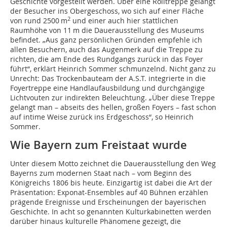
Geschichte vorgestellt werden. Über eine Rolltreppe gelangt
der Besucher ins Obergeschoss, wo sich auf einer Fläche
2
von rund 2500 m
und einer auch hier stattlichen
Raumhöhe von 11 m die Dauerausstellung des Museums
befindet. „Aus ganz persönlichen Gründen empfehle ich
allen Besuchern, auch das Augenmerk auf die Treppe zu
richten, die am Ende des Rundgangs zurück in das Foyer
führt“, erklärt Heinrich Sommer schmunzelnd. Nicht ganz zu
Unrecht: Das Trockenbauteam der A.S.T. integrierte in die
Foyertreppe eine Handlaufausbildung und durchgängige
Lichtvouten zur indirekten Beleuchtung. „Über diese Treppe
gelangt man – abseits des hellen, großen Foyers – fast schon
auf intime Weise zurück ins Erdgeschoss“, so Heinrich
Sommer.
Wie Bayern zum Freistaat wurde
Unter diesem Motto zeichnet die Dauerausstellung den Weg
Bayerns zum modernen Staat nach – vom Beginn des
Königreichs 1806 bis heute. Einzigartig ist dabei die Art der
Präsentation: Exponat-Ensembles auf 40 Bühnen erzählen
prägende Ereignisse und Erscheinungen der bayerischen
Geschichte. In acht so genannten Kulturkabinetten werden
darüber hinaus kulturelle Phänomene gezeigt, die