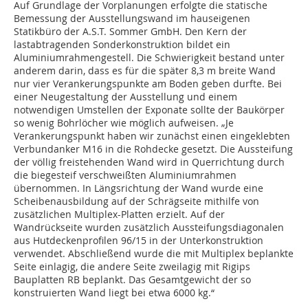
Auf Grundlage der Vorplanungen erfolgte die statische
Bemessung der Ausstellungswand im hauseigenen
Statikbüro der A.S.T. Sommer GmbH. Den Kern der
lastabtragenden Sonderkonstruktion bildet ein
Aluminiumrahmengestell. Die Schwierigkeit bestand unter
anderem darin, dass es für die später 8,3 m breite Wand
nur vier Verankerungspunkte am Boden geben durfte. Bei
einer Neugestaltung der Ausstellung und einem
notwendigen Umstellen der Exponate sollte der Baukörper
so wenig Bohrlöcher wie möglich aufweisen. „Je
Verankerungspunkt haben wir zunächst einen eingeklebten
Verbundanker M16 in die Rohdecke gesetzt. Die Aussteifung
der völlig freistehenden Wand wird in Querrichtung durch
die biegesteif verschweißten Aluminiumrahmen
übernommen. In Längsrichtung der Wand wurde eine
Scheibenausbildung auf der Schrägseite mithilfe von
zusätzlichen Multiplex-Platten erzielt. Auf der
Wandrückseite wurden zusätzlich Aussteifungsdiagonalen
aus Hutdeckenprofilen 96/15 in der Unterkonstruktion
verwendet. Abschließend wurde die mit Multiplex beplankte
Seite einlagig, die andere Seite zweilagig mit Rigips
Bauplatten RB beplankt. Das Gesamtgewicht der so
konstruierten Wand liegt bei etwa 6000 kg.“