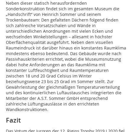
Neben dieser statisch herausfordernden
Sonderkonstruktion findet sich im gesamten Museum die
„Handschrift“ von Heinrich Sommer und seinem
Trockenbauteam: Den gefalteten Dächern folgend finden
sich zahlreiche Vorsatzschalen und Wände in
unterschiedlichen Anordnungen mit vielen Ecken und
wechselnden Winkelstellungen – allesamt in höchster
Oberflächenqualität ausgeführt. Neben dem visuellen
Raumeindruck ist darüber hinaus ein konstantes Raumklima
mindestens ebenso bedeutend. Das Gebäude wurde nach
Passivhauskriterien errichtet, wobei die Museumsnutzung
dabei hohe Anforderungen an das Raumklima mit
konstanter Luftfeuchtigkeit und Raumtemperaturen
zwischen 18 und 20 Grad Celsius im Winter
beziehungsweise 23 bis 25 Grad im Sommer stellt. Zur
Gewährleistung der gleichmäßigen Temperaturverteilung
und des kontinuierlichen Luftaustausches integrierten die
Mitarbeiter der A.S.T. Sommer GmbH entsprechend
zahlreiche Lüftungsauslässe in den errichteten
Wandkonstruktionen.
Fazit
Das Votum der Juroren der 12. Rigips Trophy 2019 I 2020 fiel