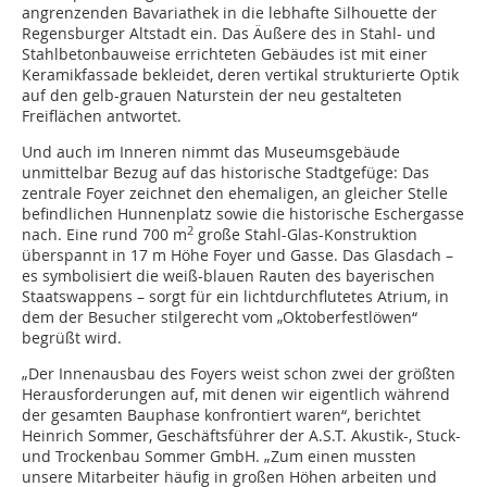
angrenzenden Bavariathek in die lebhafte Silhouette der
Regensburger Altstadt ein. Das Äußere des in Stahl- und
Stahlbetonbauweise errichteten Gebäudes ist mit einer
Keramikfassade bekleidet, deren vertikal strukturierte Optik
auf den gelb-grauen Naturstein der neu gestalteten
Freiflächen antwortet.
Und auch im Inneren nimmt das Museumsgebäude
unmittelbar Bezug auf das historische Stadtgefüge: Das
zentrale Foyer zeichnet den ehemaligen, an gleicher Stelle
befindlichen Hunnenplatz sowie die historische Eschergasse
2
nach. Eine rund 700 m
große Stahl-Glas-Konstruktion
überspannt in 17 m Höhe Foyer und Gasse. Das Glasdach –
es symbolisiert die weiß-blauen Rauten des bayerischen
Staatswappens – sorgt für ein lichtdurchflutetes Atrium, in
dem der Besucher stilgerecht vom „Oktoberfestlöwen“
begrüßt wird.
„Der Innenausbau des Foyers weist schon zwei der größten
Herausforderungen auf, mit denen wir eigentlich während
der gesamten Bauphase konfrontiert waren“, berichtet
Heinrich Sommer, Geschäftsführer der A.S.T. Akustik-, Stuck-
und Trockenbau Sommer GmbH. „Zum einen mussten
unsere Mitarbeiter häufig in großen Höhen arbeiten und