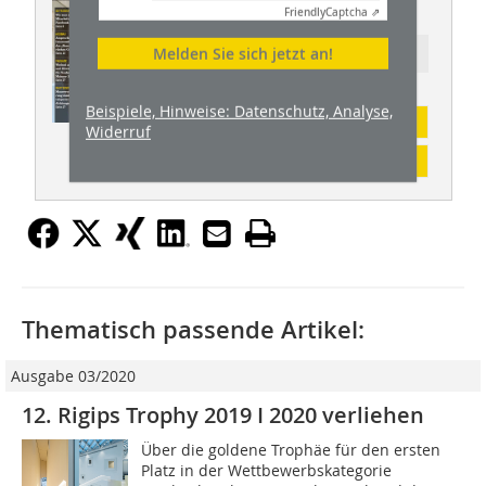
BHW 06/2021
Friendly
Captcha ⇗
Melden Sie sich jetzt an!
Ressort: AUSBAU
Beispiele, Hinweise: Datenschutz, Analyse,
Abonnement
Widerruf
Inhaltsverzeichnis
Thematisch passende Artikel:
Ausgabe 03/2020
12. Rigips Trophy 2019 I 2020 verliehen
Über die goldene Trophäe für den ersten
Platz in der Wettbewerbskategorie