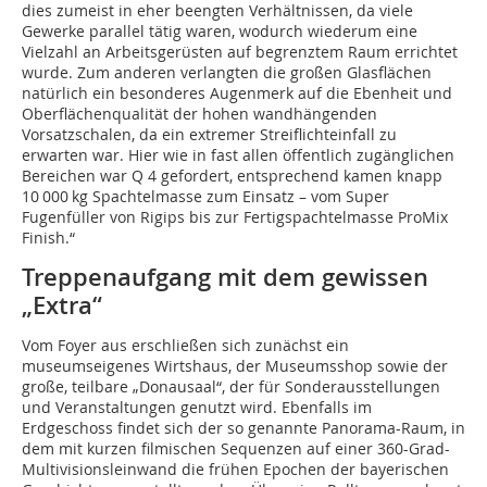
dies zumeist in eher beengten Verhältnissen, da viele
Gewerke parallel tätig waren, wodurch wiederum eine
Vielzahl an Arbeitsgerüsten auf begrenztem Raum errichtet
wurde. Zum anderen verlangten die großen Glasflächen
natürlich ein besonderes Augenmerk auf die Ebenheit und
Oberflächenqualität der hohen wandhängenden
Vorsatzschalen, da ein extremer Streiflichteinfall zu
erwarten war. Hier wie in fast allen öffentlich zugänglichen
Bereichen war Q 4 gefordert, entsprechend kamen knapp
10 000 kg Spachtelmasse zum Einsatz – vom Super
Fugenfüller von Rigips bis zur Fertigspachtelmasse ProMix
Finish.“
Treppenaufgang mit dem gewissen
„Extra“
Vom Foyer aus erschließen sich zunächst ein
museumseigenes Wirtshaus, der Museumsshop sowie der
große, teilbare „Donausaal“, der für Sonderausstellungen
und Veranstaltungen genutzt wird. Ebenfalls im
Erdgeschoss findet sich der so genannte Panorama-Raum, in
dem mit kurzen filmischen Sequenzen auf einer 360-Grad-
Multivisionsleinwand die frühen Epochen der bayerischen