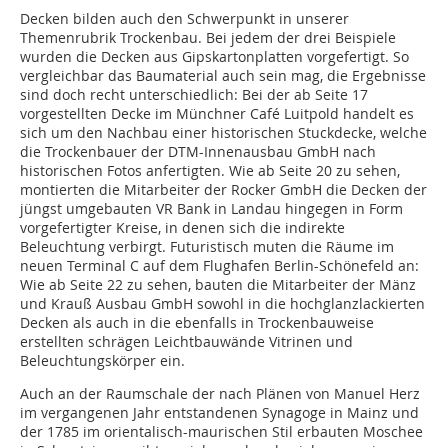
Decken bilden auch den Schwerpunkt in unserer
Themenrubrik Trockenbau. Bei jedem der drei Beispiele
wurden die Decken aus Gipskartonplatten vorgefertigt. So
vergleichbar das Baumaterial auch sein mag, die Ergebnisse
sind doch recht unterschiedlich: Bei der ab Seite 17
vorgestellten Decke im Münchner Café Luitpold handelt es
sich um den Nachbau einer historischen Stuckdecke, welche
die Trockenbauer der DTM-Innenausbau GmbH nach
historischen Fotos anfertigten. Wie ab Seite 20 zu sehen,
montierten die Mitarbeiter der Rocker GmbH die Decken der
jüngst umgebauten VR Bank in Landau hingegen in Form
vorgefertigter Kreise, in denen sich die indirekte
Beleuchtung verbirgt. Futuristisch muten die Räume im
neuen Terminal C auf dem Flughafen Berlin-Schönefeld an:
Wie ab Seite 22 zu sehen, bauten die Mitarbeiter der Mänz
und Krauß Ausbau GmbH sowohl in die hochglanzlackierten
Decken als auch in die ebenfalls in Trockenbauweise
erstellten schrägen Leichtbauwände Vitrinen und
Beleuchtungskörper ein.
Auch an der Raumschale der nach Plänen von Manuel Herz
im vergangenen Jahr entstandenen Synagoge in Mainz und
der 1785 im orientalisch-maurischen Stil erbauten Moschee