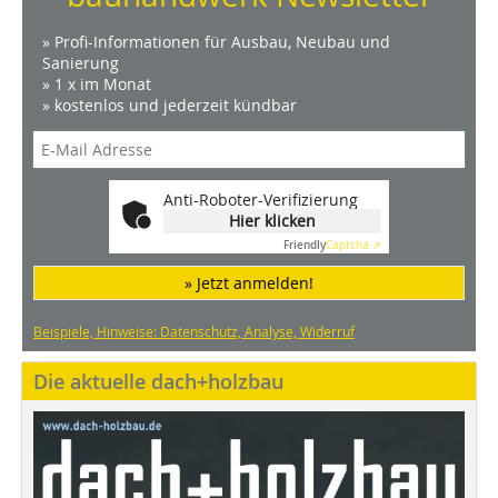
» Profi-Informationen für Ausbau, Neubau und
Sanierung
» 1 x im Monat
» kostenlos und jederzeit kündbar
Anti-Roboter-Verifizierung
Hier klicken
Friendly
Captcha ⇗
» Jetzt anmelden!
Beispiele, Hinweise: Datenschutz, Analyse, Widerruf
Die aktuelle dach+holzbau