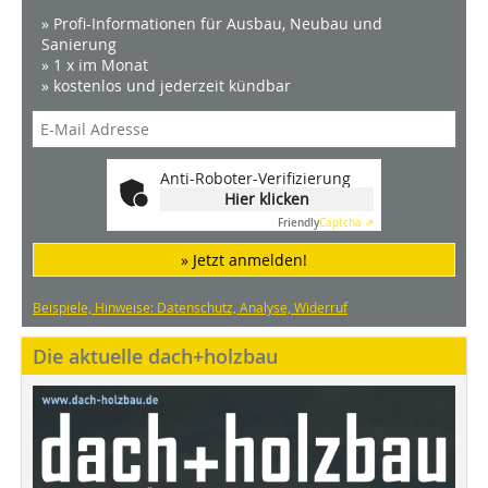
» Profi-Informationen für Ausbau, Neubau und
Sanierung
» 1 x im Monat
» kostenlos und jederzeit kündbar
Anti-Roboter-Verifizierung
Hier klicken
Friendly
Captcha ⇗
» Jetzt anmelden!
Beispiele, Hinweise: Datenschutz, Analyse, Widerruf
Die aktuelle dach+holzbau