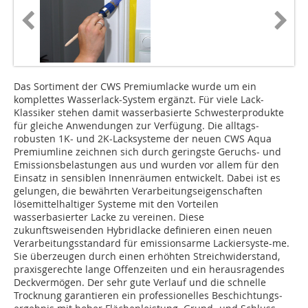
Das Sortiment der CWS Premiumlacke wurde um ein
komplettes Wasserlack-System er­gänzt. Für viele Lack-
Klassiker stehen damit wasser­basierte Schwester­produkte
für gleiche Anwendungen zur Ver­fü­gung. Die alltags­
robusten 1K- und 2K-Lacksysteme der neuen CWS Aqua
Premiumline zeich­nen sich durch ge­ringste Geruchs- und
Emissions­belas­tungen aus und wur­den vor allem für den
Einsatz in sen­siblen Innenräumen entwickelt. Dabei ist es
gelungen, die bewährten Verarbeitungs­eigen­schaften
lösemittel­hal­tiger Systeme mit den Vortei­len
wasserbasierter Lacke zu vereinen. Diese
zukunftsweisenden Hybridlacke definieren einen neu­en
Verar­beitungsstan­dard für emissionsarme Lackier­sys­te-me.
Sie überzeugen durch einen erhöhten Streich­wider­stand,
praxisgerechte lange Offenzeiten und ein heraus­ragendes
Deckvermögen. Der sehr gute Ver­lauf und die schnelle
Trocknung garantieren ein professionelles Be­schich­­tungs­