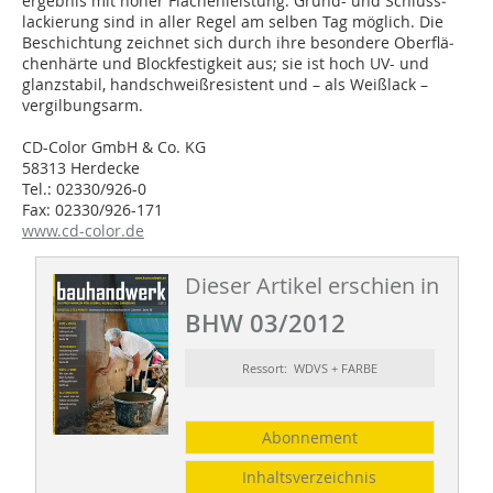
ergebnis mit hoher Flä­chenleistung. Grund- und Schluss­
lackierung sind in aller Regel am selben Tag möglich. Die
Be­schichtung zeichnet sich durch ihre besondere Oberflä­
chenhärte und Block­festig­keit aus; sie ist hoch UV- und
glanzstabil, hand­schweiß­resistent und – als Weiß­lack –
vergilbungsarm.
CD-Color GmbH & Co. KG
58313 Herdecke
Tel.: 02330/926-0
Fax: 02330/926-171
www.cd-color.de
Dieser Artikel erschien in
BHW 03/2012
Ressort: WDVS + FARBE
Abonnement
Inhaltsverzeichnis