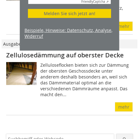
erhaltene Bauernhaus der Ortschaft
Friendly
Captcha ⇗
Heuberg. Seit langem in Familienbesitz,
Melden Sie sich jetzt an!
ging...
mehr
Beispiele, Hinweise: Datenschutz, Analyse,
Widerruf
Ausgabe 05/2011
Zellulosedämmung auf oberster Decke
Zelluloseflocken bieten sich zur Dämmung
der obersten Geschossdecke unter
anderem deshalb besonders an, weil sich
das Dämmmaterial optimal an die
verschiedenen Dämmräume anpasst. Das
macht den...
mehr