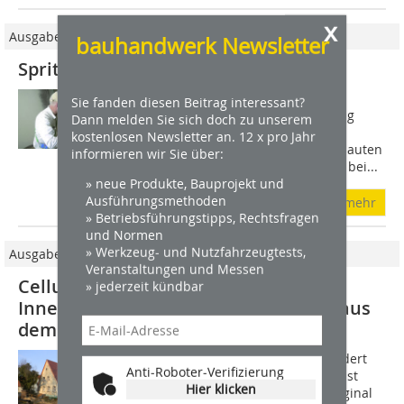
x
Ausgabe 12/2008
bauhandwerk Newsletter
Spritzbare Innendämmung
Auf der BAU zeigt Isocell die neueste
Sie fanden diesen Beitrag interessant?
Entwicklung in Sachen Innendämmung
Dann melden Sie sich doch zu unserem
ohne Dampfbremse: Renocell, eine
kostenlosen Newsletter an. 12 x pro Jahr
Wärmedämmung, die speziell für Alt­bauten
informieren wir Sie über:
entwickelt wurde. Wenn zum Beispiel bei...
» neue Produkte, Bauprojekt und
Ausführungsmethoden
mehr
» Betriebsführungstipps, Rechtsfragen
und Normen
» Werkzeug- und Nutzfahrzeugtests,
Ausgabe 06/2014
Veranstaltungen und Messen
Cellulose auf Bruchstein gesprüht
» jederzeit kündbar
Innendämmung für ein Bauernhaus aus
dem 18. Jahrhundert in Heuberg
Das Haus wurde etwa im 18. Jahrhundert
Anti-Roboter-Verifizierung
aus Bruchsteinmauern errichtet und ist
Hier klicken
heute das letzte noch weitgehend original