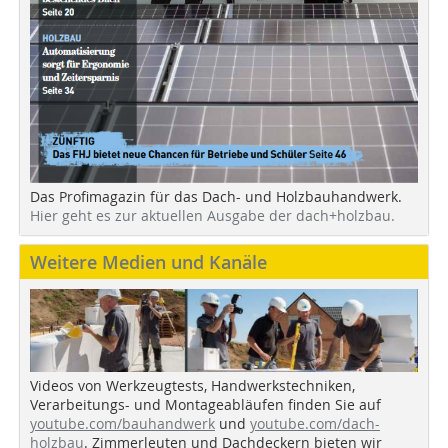
Das Profimagazin für das Dach- und Holzbauhandwerk.
Hier geht es zur aktuellen Ausgabe der dach+holzbau.
Weitere Medien und Kanäle
Videos von Werkzeugtests, Handwerkstechniken,
Verarbeitungs- und Montageabläufen finden Sie auf
youtube.com/bauhandwerk
und
youtube.com/dach-
holzbau
. Zimmerleuten und Dachdeckern bieten wir