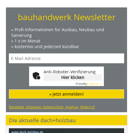
bauhandwerk Newsletter
» Profi-Informationen für Ausbau, Neubau und
Sanierung
» 1 x im Monat
» kostenlos und jederzeit kündbar
Anti-Roboter-Verifizierung
Hier klicken
Friendly
Captcha ⇗
» Jetzt anmelden!
Beispiele, Hinweise: Datenschutz, Analyse, Widerruf
Die aktuelle dach+holzbau