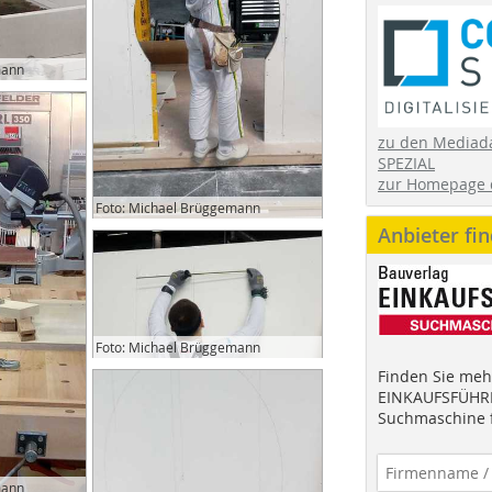
mann
zu den Mediad
SPEZIAL
zur Homepage 
Foto: Michael Brüggemann
Anbieter fi
Foto: Michael Brüggemann
Finden Sie mehr
EINKAUFSFÜHRE
Suchmaschine f
mann