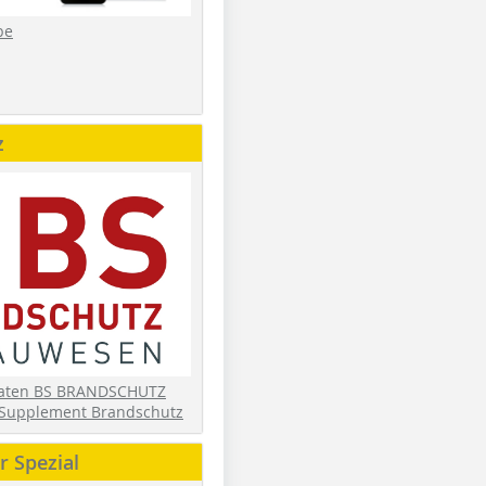
be
z
daten BS BRANDSCHUTZ
Supplement Brandschutz
 Spezial