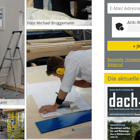
Anti-R
Foto: Michael Brüggemann
» J
Beispiele, Hinweis
Widerruf
Die aktuell
mann