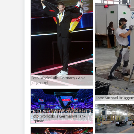
Foto: WorldSkills Germany / Anja
Jungnickel
Foto: Michael Brügge
Foto: Worldskills Germany/Frank
Erpinar