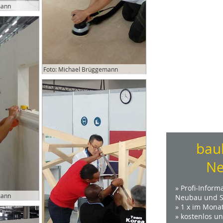
mann
Foto: Michael Brüggemann
bau
Ne
» Profi-Inform
mann
Neubau und S
» 1 x im Mona
» kostenlos u