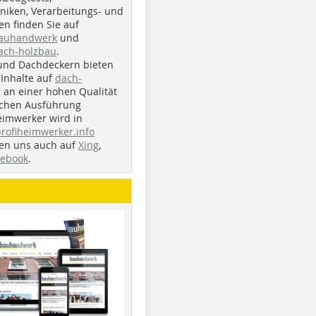
iken, Verarbeitungs- und
n finden Sie auf
bauhandwerk
und
ach-holzbau
.
und Dachdeckern bieten
Inhalte auf
dach-
r an einer hohen Qualität
ichen Ausführung
eimwerker wird in
profiheimwerker.info
nden uns auch auf
Xing
,
cebook
.