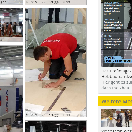
Foto: Michael Brüggemann
mann
mann
Das Profimagaz
Holzbauhandwe
Hier geht es zu
dach+holzbau.
Weitere Me
Foto: Michael Brüggemann
Videos von Wer