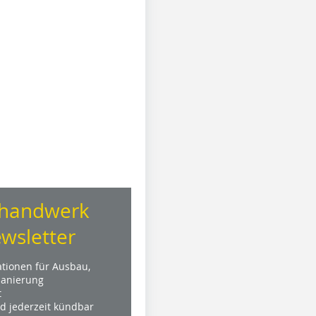
handwerk
wsletter
ationen für Ausbau,
anierung
t
nd jederzeit kündbar