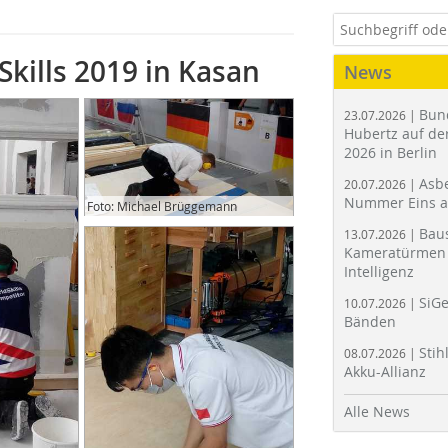
Skills 2019 in Kasan
News
Bun
23.07.2026 |
Hubertz auf der
2026 in Berlin
Asbe
20.07.2026 |
Nummer Eins 
Foto: Michael Brüggemann
Bau
13.07.2026 |
Kameratürmen 
Intelligenz
SiGe
10.07.2026 |
Bänden
Stih
08.07.2026 |
Akku-Allianz
Alle News