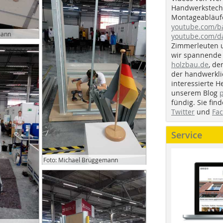
Handwerkstechn
Montageabläufe
youtube.com/
mann
youtube.com/d
Zimmerleuten 
wir spannende 
holzbau.de
, de
der handwerkl
interessierte H
unserem Blog
fündig. Sie fi
Twitter
und
Fa
Service
Foto: Michael Brüggemann