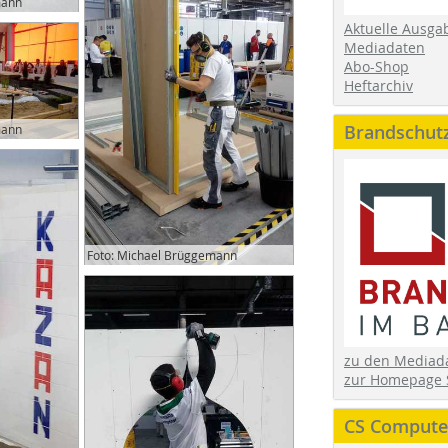
mann
Aktuelle Ausga
Mediadaten
Abo-Shop
Heftarchiv
Brandschut
mann
Foto: Michael Brüggemann
zu den Media
zur Homepage 
CS Computer