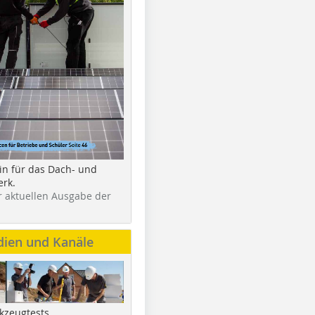
in für das Dach- und
rk.
r aktuellen Ausgabe der
dien und Kanäle
kzeugtests,