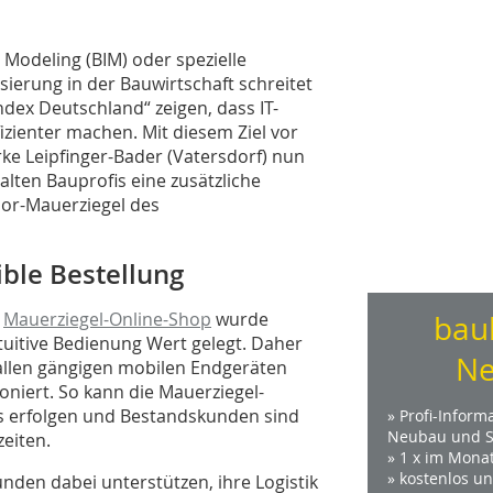
 Modeling (BIM) oder spezielle
sierung in der Bauwirtschaft schreitet
ndex Deutschland“ zeigen, dass IT-
fizienter machen. Mit diesem Ziel vor
ke Leipfinger-Bader (Vatersdorf) nun
alten Bauprofis eine zusätzliche
por-Mauerziegel des
ble Bestellung
m
Mauerziegel-Online-Shop
wurde
bau
tuitive Bedienung Wert gelegt. Daher
Ne
 allen gängigen mobilen Endgeräten
niert. So kann die Mauerziegel-
s erfolgen und Bestandskunden sind
» Profi-Inform
Neubau und S
eiten.
» 1 x im Mona
» kostenlos u
nden dabei unterstützen, ihre Logistik