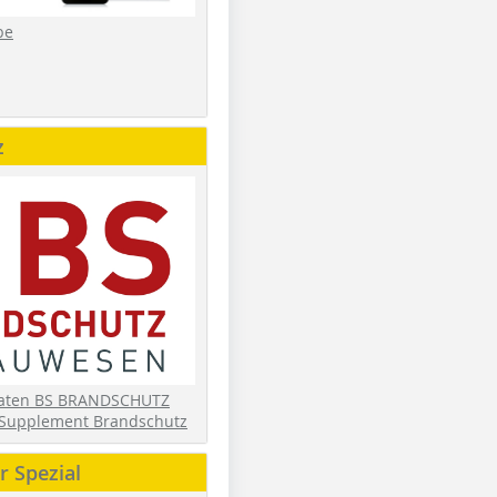
be
z
daten BS BRANDSCHUTZ
Supplement Brandschutz
 Spezial