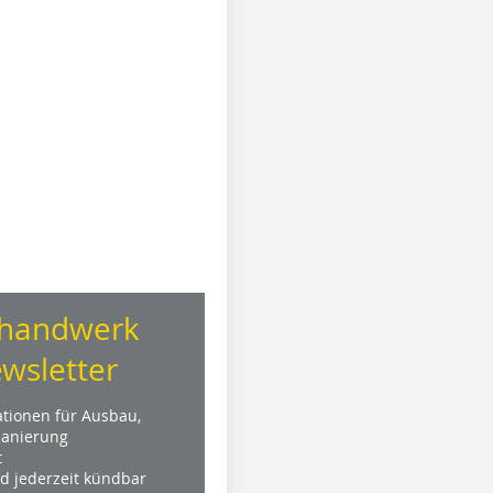
handwerk
wsletter
ationen für Ausbau,
anierung
t
nd jederzeit kündbar