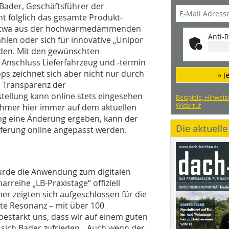
 Bader, Geschäftsführer der
ht folglich das gesamte Produkt-
r etwa aus der hochwärmedämmenden
Anti-R
ählen oder sich für innovative „Unipor
eiden. Mit den gewünschten
Anschluss Lieferfahrzeug und -termin
ps zeichnet sich aber nicht nur durch
» J
e Transparenz der
tellung kann online stets eingesehen
Beispiele, Hinweis
Widerruf
hmer hier immer auf dem aktuellen
ang eine Änderung ergeben, kann der
Die aktuell
eferung online angepasst werden.
wurde die Anwendung zum digitalen
eihe „LB-Praxistage“ offiziell
r zeigten sich aufgeschlossen für die
te Resonanz – mit über 100
estärkt uns, dass wir auf einem guten
t sich Bader zufrieden. „Auch wenn der