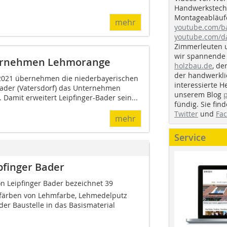
Handwerkstechn
Montageabläufe
mehr
youtube.com/
youtube.com/d
Zimmerleuten 
wir spannende 
bernehmen Lehmorange
holzbau.de
, de
der handwerkl
 2021 übernehmen die niederbayerischen
interessierte H
Bader (Vatersdorf) das Unternehmen
unserem Blog
 Damit erweitert Leipfinger-Bader sein...
fündig. Sie fi
Twitter
und
Fa
mehr
Service
pfinger Bader
on Leipfinger Bader bezeichnet 39
färben von Lehmfarbe, Lehmedelputz
der Baustelle in das Basismaterial