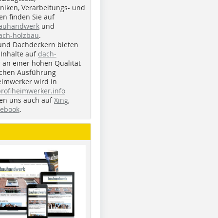
iken, Verarbeitungs- und
n finden Sie auf
bauhandwerk
und
ach-holzbau
.
und Dachdeckern bieten
Inhalte auf
dach-
r an einer hohen Qualität
ichen Ausführung
eimwerker wird in
profiheimwerker.info
nden uns auch auf
Xing
,
cebook
.