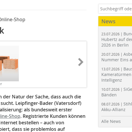
Online-Shop
News
k
Bun
23.07.2026 |
Hubertz auf der
2026 in Berlin
Asbe
20.07.2026 |
Nummer Eins 
Bau
13.07.2026 |
Kameratürmen 
Intelligenz
er
SiGe
10.07.2026 |
Bänden
in der Natur der Sache, dass auch die
ucht. Leipfinger-Bader (Vatersdorf)
Stih
08.07.2026 |
lisierung: als bundesweit erster
Akku-Allianz
line-Shop
. Registrierte Kunden können
Alle News
nternet bestellen – auch von
ert, dass sie problemlos auf