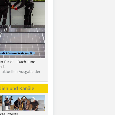
in für das Dach- und
rk.
r aktuellen Ausgabe der
dien und Kanäle
kzeugtests,