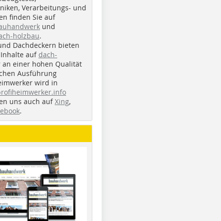
iken, Verarbeitungs- und
n finden Sie auf
bauhandwerk
und
ach-holzbau
.
und Dachdeckern bieten
Inhalte auf
dach-
r an einer hohen Qualität
ichen Ausführung
eimwerker wird in
profiheimwerker.info
nden uns auch auf
Xing
,
cebook
.