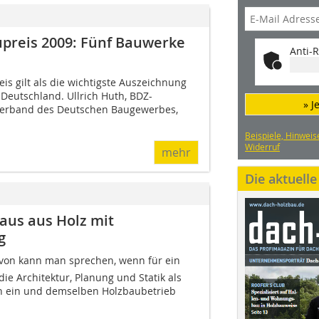
preis 2009: Fünf Bauwerke
Anti-R
s gilt als die wichtigste Auszeichnung
Deutschland. Ullrich Huth, BDZ-
» J
lverband des Deutschen Baugewerbes,
Beispiele, Hinweis
Widerruf
mehr
Die aktuell
aus aus Holz mit
g
davon kann man sprechen, wenn für ein
ie Architektur, Planung und Statik als
n ein und demselben Holzbaubetrieb