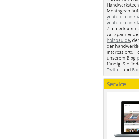
Handwerkstechn
Montageabläufe
youtube.com/
youtube.com/d
Zimmerleuten 
wir spannende 
holzbau.de
, de
der handwerkl
interessierte H
unserem Blog
fündig. Sie fi
Twitter
und
Fa
Service