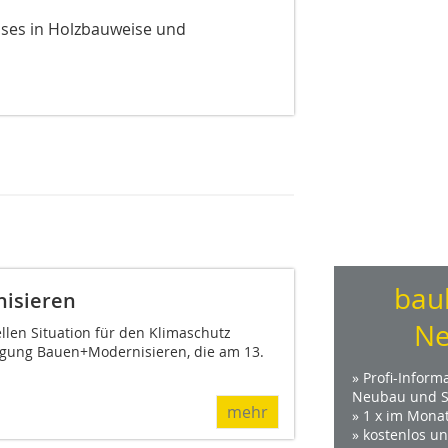
usses in Holzbauweise und
bau
nisieren
Ne
llen Situation für den Klimaschutz
Tagung Bauen+Modernisieren, die am 13.
» Profi-Inform
Neubau und S
mehr
» 1 x im Mona
» kostenlos u