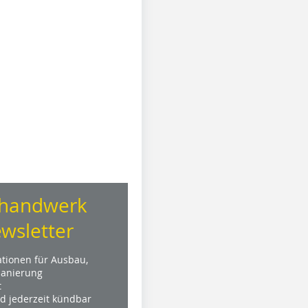
handwerk
wsletter
ationen für Ausbau,
anierung
t
nd jederzeit kündbar