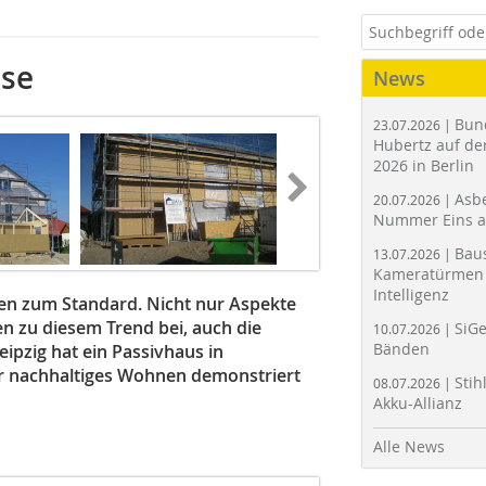
ise
News
Bun
23.07.2026 |
Hubertz auf der
2026 in Berlin
Asbe
20.07.2026 |
Nummer Eins 
Bau
13.07.2026 |
Kameratürmen 
Intelligenz
en zum Standard. Nicht nur Aspekte
n zu diesem Trend bei, auch die
SiGe
10.07.2026 |
Bänden
eipzig hat ein Passivhaus in
r nachhaltiges Wohnen demonstriert
Stih
08.07.2026 |
Akku-Allianz
Alle News