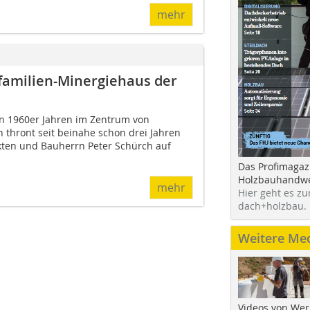
mehr
familien-Minergiehaus der
en 1960er Jahren im Zentrum von
 thront seit beinahe schon drei Jahren
kten und Bauherrn Peter Schürch auf
Das Profimagaz
Holzbauhandwe
mehr
Hier geht es zu
dach+holzbau.
Weitere Me
Videos von Wer