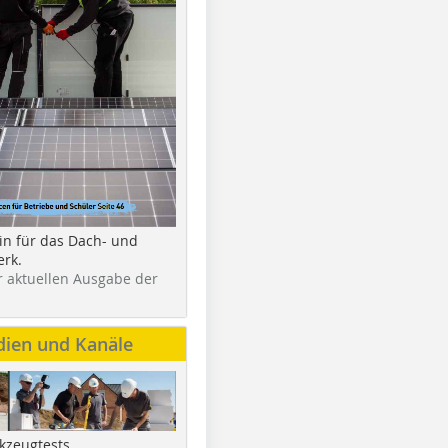
in für das Dach- und
rk.
r aktuellen Ausgabe der
dien und Kanäle
kzeugtests,