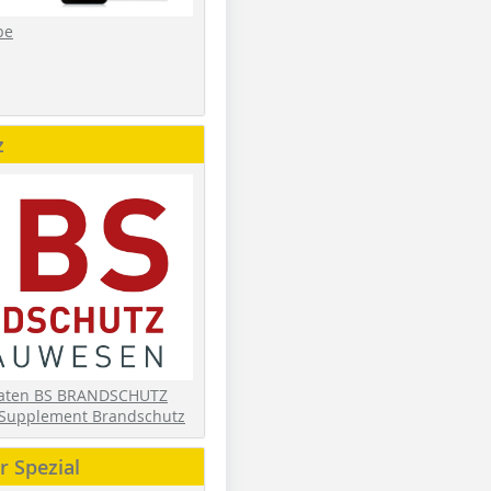
be
z
daten BS BRANDSCHUTZ
Supplement Brandschutz
 Spezial