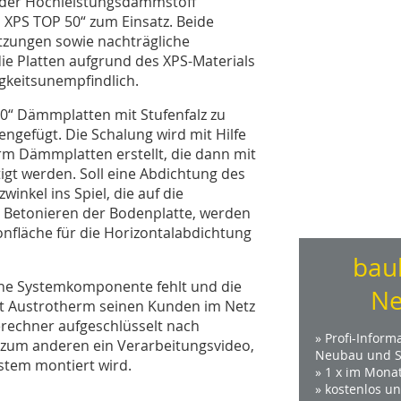
der Hochleistungsdämmstoff
XPS TOP 50“ zum Einsatz. Beide
etzungen sowie nachträgliche
die Platten aufgrund des XPS-Materials
gkeitsunempfindlich.
0“ Dämmplatten mit Stufenfalz zu
efügt. Die Schalung wird mit Hilfe
rm Dämmplatten erstellt, die dann mit
t werden. Soll eine Abdichtung des
inkel ins Spiel, die auf die
Betonieren der Bodenplatte, werden
tonfläche für die Horizontalabdichtung
bau
ine Systemkomponente fehlt und die
Ne
et Austrotherm seinen Kunden im Netz
rechner aufgeschlüsselt nach
» Profi-Inform
zum anderen ein Verarbeitungsvideo,
Neubau und S
tem montiert wird.
» 1 x im Mona
» kostenlos u