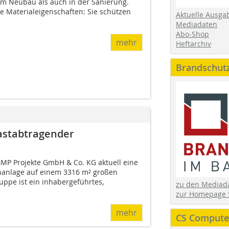
im Neubau als auch in der Sanierung.
e Materialeigenschaften: Sie schützen
Aktuelle Ausga
Mediadaten
Abo-Shop
mehr
Heftarchiv
Brandschut
astabtragender
GMP Projekte GmbH & Co. KG aktuell eine
anlage auf einem 3316 m² großen
ppe ist ein inhabergeführtes,
zu den Media
zur Homepage 
mehr
CS Computer