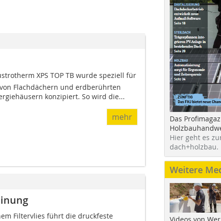
strotherm XPS TOP TB wurde speziell für
 von Flachdächern und erdberührten
giehäusern kon­zipiert. So wird die...
mehr
Das Profimagaz
Holzbauhandwe
Hier geht es zu
dach+holzbau.
Weitere Me
ainung
em Filtervlies führt die druckfeste
Videos von Wer