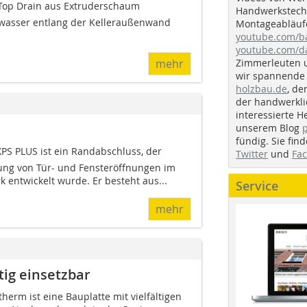
op Drain aus Extruderschaum
Handwerkstechn
rwasser entlang der Kelleraußenwand
Montageabläufe
youtube.com/
youtube.com/d
Zimmerleuten 
mehr
wir spannende 
holzbau.de
, de
der handwerkl
interessierte H
unserem Blog
fündig. Sie fi
PS PLUS ist ein Randabschluss, der
Twitter
und
Fa
dung von Tür- und Fensteröffnungen im
 entwickelt wurde. Er besteht aus...
Service
mehr
tig einsetzbar
herm ist eine Bauplatte mit vielfältigen