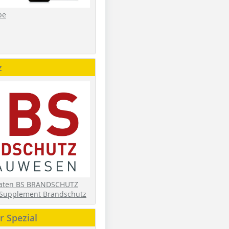
be
z
daten BS BRANDSCHUTZ
Supplement Brandschutz
 Spezial