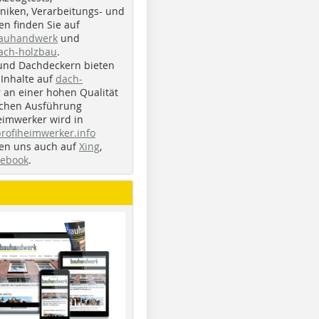
iken, Verarbeitungs- und
n finden Sie auf
bauhandwerk
und
ach-holzbau
.
und Dachdeckern bieten
Inhalte auf
dach-
r an einer hohen Qualität
ichen Ausführung
eimwerker wird in
profiheimwerker.info
nden uns auch auf
Xing
,
cebook
.