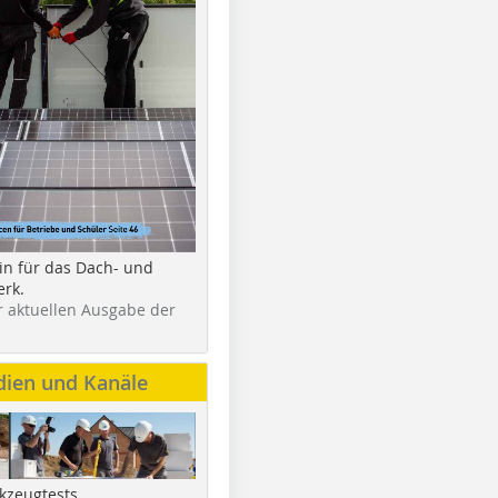
in für das Dach- und
rk.
r aktuellen Ausgabe der
dien und Kanäle
kzeugtests,