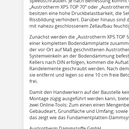
Speedschrauben. Je nach Bemessung kommt 
„Austrotherm XPS TOP 70“ oder „Austrotherm 
besitzen eine hohe Druckbelastbarkeit, die S
Rissbildung verhindert. Darüber hinaus sind 
mit nahezu geschlossenem Zellaufbau feuchti
Zunächst werden die „Austrotherm XPS TOP 5
einer kompletten Bodendämmplatte zusammeng
der vor Ort auf Maß geschnittenen Austrothe
Systemwinkeln an der Bodendämmung befestig
Kellers nach DIN erfolgen, kommen die Aufsatzw
Randelemente geschraubt werden. Nach dem 
sie entfernt und legen so eine 10 cm freie Be
frei.
Damit den Handwerkern auf der Baustelle ke
Montage zügig ausgeführt werden kann, biet
zwei Online-Tools: Zum einen einen Mengenbe
Gebäudeart, Grundfläche und Umfang; sowie 
das zeigt wie das Fundamentplatten-Dämmsys
Austrotherm Dämmstoffe GmbH