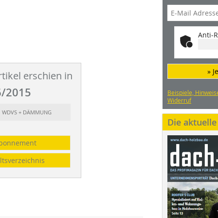
Anti-R
» J
tikel erschien in
/2015
Beispiele, Hinweis
Widerruf
t: WDVS + DÄMMUNG
Die aktuell
bonnement
ltsverzeichnis