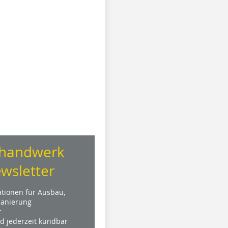
handwerk
wsletter
ationen für Ausbau,
anierung
t
nd jederzeit kündbar