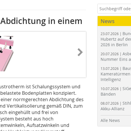
Abdichtung in einem
News
Bun
23.07.2026 |
Hubertz auf der
2026 in Berlin
Asbe
20.07.2026 |
Nummer Eins 
Bau
13.07.2026 |
Kameratürmen 
Intelligenz
strotherm ist Schalungssystem und
SiGe
10.07.2026 |
lastete Bodenplatten konzipiert.
Bänden
 einer normgerechten Abdichtung des
Stih
08.07.2026 |
und Vertikalisolierung gemäß DIN, zum
Akku-Allianz
ch eingehüllt und frei von
ystem besteht aus hoch
Alle News
temwinkeln, Aufsatzwinkeln und