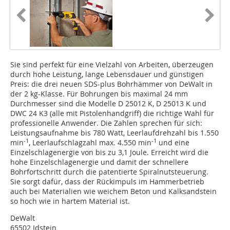
Sie sind perfekt für eine Vielzahl von Arbeiten, überzeugen
durch hohe Leistung, lange Lebensdauer und günstigen
Preis: die drei neuen SDS-plus Bohrhämmer von DeWalt in
der 2 kg-Klasse. Für Bohrungen bis maximal 24 mm
Durchmesser sind die Modelle D 25012 K, D 25013 K und
DWC 24 K3 (alle mit Pistolenhandgriff) die richtige Wahl für
professionelle Anwender. Die Zahlen sprechen für sich:
Leistungsaufnahme bis 780 Watt, Leerlaufdrehzahl bis 1.550
-1
-1
min
, Leerlaufschlagzahl max. 4.550 min
und eine
Einzelschlagenergie von bis zu 3,1 Joule. Erreicht wird die
hohe Einzelschlagenergie und damit der schnellere
Bohrfortschritt durch die patentierte Spiralnutsteuerung.
Sie sorgt dafür, dass der Rückimpuls im Hammerbetrieb
auch bei Materialien wie weichem Beton und Kalksandstein
so hoch wie in hartem Material ist.
DeWalt
65502 Idstein