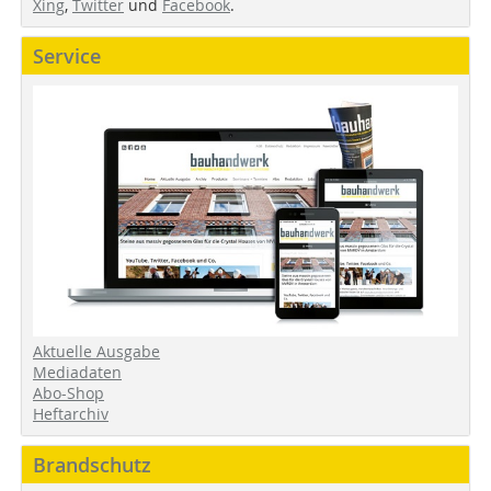
Xing
,
Twitter
und
Facebook
.
Service
Aktuelle Ausgabe
Mediadaten
Abo-Shop
Heftarchiv
Brandschutz