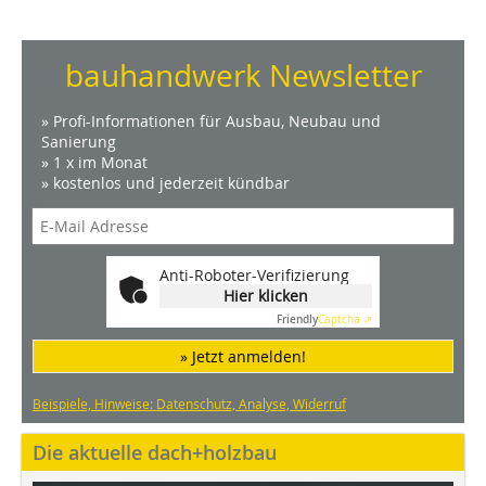
bauhandwerk Newsletter
» Profi-Informationen für Ausbau, Neubau und
Sanierung
» 1 x im Monat
» kostenlos und jederzeit kündbar
Anti-Roboter-Verifizierung
Hier klicken
Friendly
Captcha ⇗
» Jetzt anmelden!
Beispiele, Hinweise: Datenschutz, Analyse, Widerruf
Die aktuelle dach+holzbau