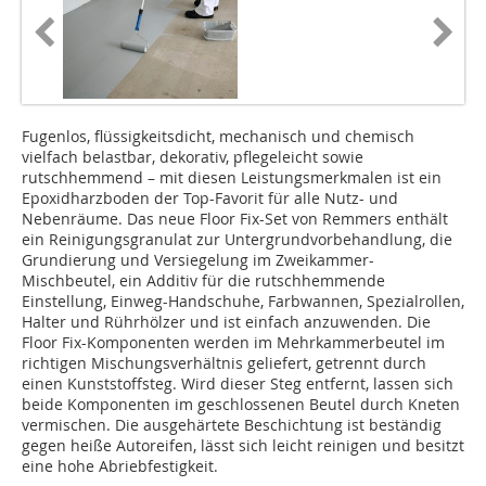
Fugenlos, flüssigkeitsdicht, mechanisch und chemisch
vielfach belastbar, dekorativ, pflegeleicht sowie
rutschhemmend – mit diesen Leistungsmerkmalen ist ein
Epoxidharzboden der Top-Favorit für alle Nutz- und
Nebenräume. Das neue Floor Fix-Set von Remmers enthält
ein Reinigungsgranulat zur Untergrundvorbehandlung, die
Grundierung und Versiegelung im Zweikammer-
Mischbeutel, ein Additiv für die rutschhemmen­de
Einstellung, Einweg-Handschu­he, Farbwannen, Spe­zialrollen,
Halter und Rühr­hölzer und ist einfach anzuwenden. Die
Floor Fix-Komponenten werden im Mehrkammerbeutel im
richtigen Mischungsverhältnis geliefert, getrennt durch
einen Kunststoffsteg. Wird dieser Steg entfernt, lassen sich
beide Komponenten im geschlossenen Beutel durch Kneten
vermischen. Die ausgehärtete Beschichtung ist beständig
gegen heiße Autoreifen, lässt sich leicht reinigen und besitzt
eine hohe Abriebfestigkeit.