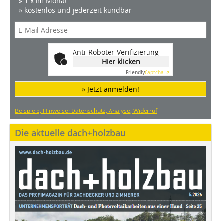
» 1 x im Monat
» kostenlos und jederzeit kündbar
Anti-Roboter-Verifizierung
Hier klicken
Friendly
Captcha ⇗
» Jetzt anmelden!
Beispiele, Hinweise: Datenschutz, Analyse, Widerruf
Die aktuelle dach+holzbau