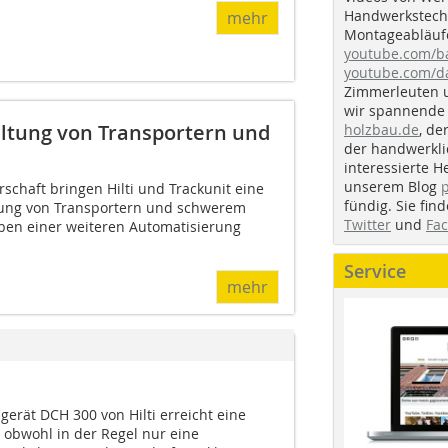
Handwerkstechn
mehr
Montageabläufe
youtube.com/
youtube.com/d
Zimmerleuten 
wir spannende 
waltung von Transportern und
holzbau.de
, de
der handwerkl
interessierte H
unserem Blog
schaft bringen Hilti und Trackunit eine
fündig. Sie fi
tung von Transportern und schwerem
Twitter
und
Fa
ben einer weiteren Automatisierung
Service
mehr
erät DCH 300 von Hilti erreicht eine
 obwohl in der Regel nur eine