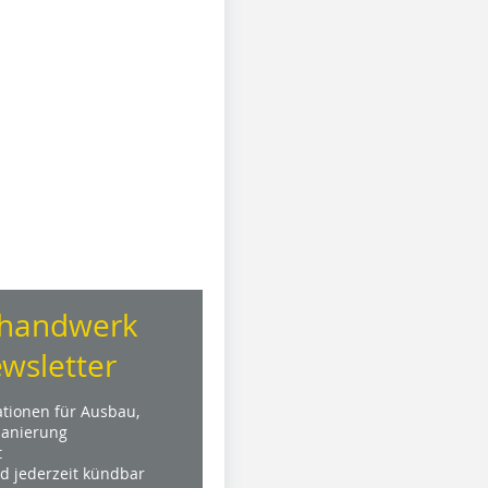
handwerk
wsletter
ationen für Ausbau,
anierung
t
nd jederzeit kündbar