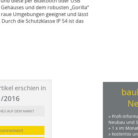
n und diese per Bluetooth oder USB
 Gehäuses und dem robusten „Gorilla“
r raue Umgebungen geeignet und lässt
Durch die Schutzklasse IP 54 ist das
tikel erschien in
bau
/2016
Ne
: NEU AUF DEM MARKT
» Profi-Inform
Neubau und S
» 1 x im Mona
bonnement
» kostenlos u