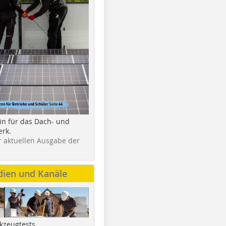
in für das Dach- und
rk.
r aktuellen Ausgabe der
dien und Kanäle
kzeugtests,