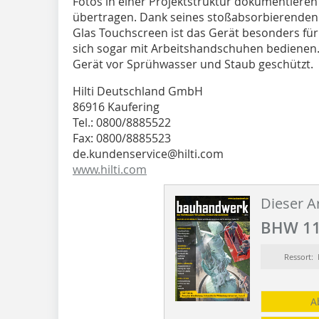
Fotos in einer Projektstruktur dokumentiere
übertragen. Dank seines stoßabsor­bierenden
Glas Touchscreen ist das Gerät besonders fü
sich sogar mit Arbeitshandschuhen bedienen. 
Gerät vor Sprühwasser und Staub geschützt.
Hilti Deutschland GmbH
86916 Kaufering
Tel.: 0800/8885522
Fax: 0800/8885523
de.kundenservice@hilti.com
www.hilti.com
Dieser Ar
BHW 11
Ressort
A