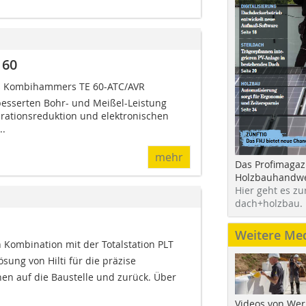
 60
s Kombihammers TE 60-ATC/AVR
besserten Bohr- und Meißel-Leistung
rationsreduktion und elektronischen
..
mehr
Das Profimagaz
Holzbauhandwe
Hier geht es zu
dach+holzbau.
Weitere Me
in Kombination mit der Totalstation PLT
ösung von Hilti für die präzise
en auf die Baustelle und zurück. Über
Videos von Wer