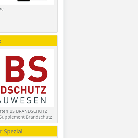
be
z
daten BS BRANDSCHUTZ
Supplement Brandschutz
 Spezial