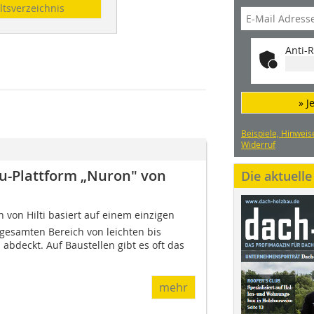
ltsverzeichnis
Anti-R
» J
Beispiele, Hinweis
Widerruf
u-Plattform „Nuron" von
Die aktuell
 von Hilti basiert auf einem einzigen
 gesamten Bereich von leichten bis
deckt. Auf Baustellen gibt es oft das
mehr