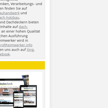
iken, Verarbeitungs- und
n finden Sie auf
bauhandwerk
und
ach-holzbau
.
und Dachdeckern bieten
Inhalte auf
dach-
r an einer hohen Qualität
ichen Ausführung
eimwerker wird in
profiheimwerker.info
nden uns auch auf
Xing
,
cebook
.