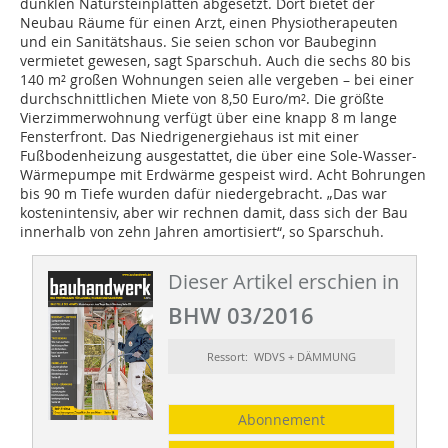
dunklen Natursteinplatten abgesetzt. Dort bietet der
Neubau Räume für einen Arzt, einen Physiotherapeuten
und ein Sanitätshaus. Sie seien schon vor Baubeginn
vermietet gewesen, sagt Sparschuh. Auch die sechs 80 bis
140 m² großen Wohnungen seien alle vergeben – bei einer
durchschnittlichen Miete von 8,50 Euro/m². Die größte
Vierzimmerwohnung verfügt über eine knapp 8 m lange
Fensterfront. Das Niedrigenergiehaus ist mit einer
Fußbodenheizung ausgestattet, die über eine Sole-Wasser-
Wärmepumpe mit Erdwärme gespeist wird. Acht Bohrungen
bis 90 m Tiefe wurden dafür niedergebracht. „Das war
kostenintensiv, aber wir rechnen damit, dass sich der Bau
innerhalb von zehn Jahren amortisiert“, so Sparschuh.
Dieser Artikel erschien in
BHW 03/2016
Ressort: WDVS + DÄMMUNG
Abonnement