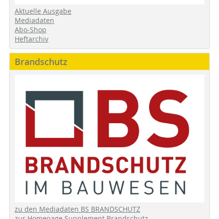
Aktuelle Ausgabe
Mediadaten
Abo-Shop
Heftarchiv
Brandschutz
zu den Mediadaten BS BRANDSCHUTZ
zur Homepage Supplement Brandschutz