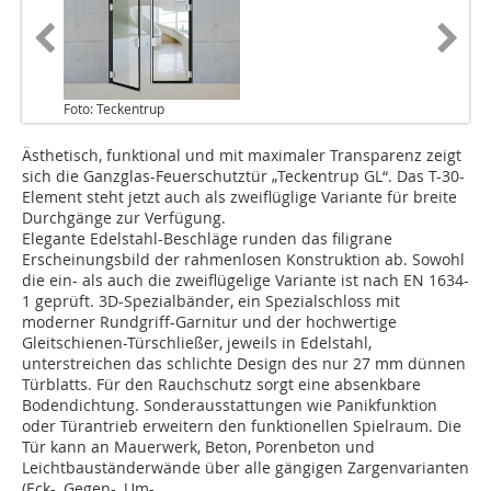
Foto: Teckentrup
Ästhetisch, funktional und mit maximaler Transparenz zeigt
sich die Ganzglas-Feuerschutztür „Teckentrup GL“. Das T-30-
Element steht jetzt auch als zweiflüglige Variante für breite
Durchgänge zur Verfügung.
Elegante Edelstahl-Beschläge runden das filigrane
Erscheinungsbild der rahmenlosen Konstruktion ab. Sowohl
die ein- als auch die zweiflügelige Variante ist nach EN 1634-
1 geprüft. 3D-Spezialbänder, ein Spezialschloss mit
moderner Rundgriff-Garnitur und der hochwertige
Gleitschienen-Türschließer, jeweils in Edelstahl,
unterstreichen das schlichte Design des nur 27 mm dünnen
Türblatts. Für den Rauchschutz sorgt eine absenkbare
Bodendichtung. Sonderausstattungen wie Panikfunktion
oder Türantrieb erwei­tern den funktionellen Spielraum. Die
Tür kann an Mauerwerk, Beton, Porenbeton und
Leichtbauständerwände über alle gängigen Zargenvarianten
(Eck-, Gegen-, Um-