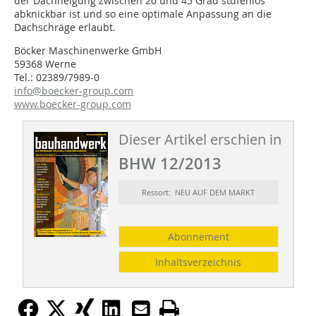
der Dachneigung zwischen 20 und 45 Grad stufenlos
abknickbar ist und so eine optimale Anpassung an die
Dachschräge erlaubt.
Böcker Maschinenwerke GmbH
59368 Werne
Tel.: 02389/7989-0
info@boecker-group.com
www.boecker-group.com
Dieser Artikel erschien in
BHW 12/2013
Ressort: NEU AUF DEM MARKT
Abonnement
Inhaltsverzeichnis