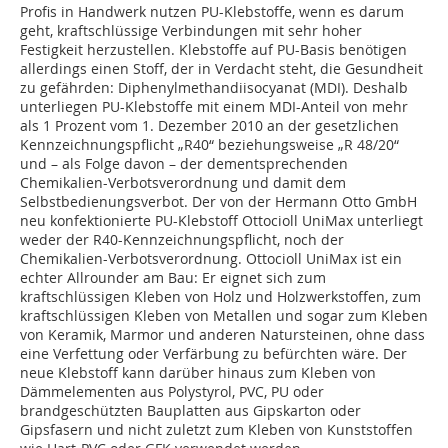
Profis in Handwerk nutzen PU-Klebstoffe, wenn es darum
geht, kraftschlüssige Verbindungen mit sehr hoher
Festigkeit herzustellen. Klebstoffe auf PU-Basis benötigen
allerdings einen Stoff, der in Verdacht steht, die Gesundheit
zu gefährden: Diphenylmethandiisocyanat (MDI). Deshalb
unterliegen PU-Klebstoffe mit einem MDI-Anteil von mehr
als 1 Prozent vom 1. Dezember 2010 an der gesetzlichen
Kennzeichnungspflicht „R40“ beziehungsweise „R 48/20“
und – als Folge davon – der dementsprechenden
Chemikalien-Verbotsverordnung und damit dem
Selbstbedienungsverbot. Der von der Hermann Otto GmbH
neu konfektionierte PU-Klebstoff Ottocioll UniMax unterliegt
weder der R40-Kennzeichnungspflicht, noch der
Chemikalien-Verbotsverordnung. Ottocioll UniMax ist ein
echter Allrounder am Bau: Er eignet sich zum
kraftschlüssigen Kleben von Holz und Holzwerkstoffen, zum
kraftschlüssigen Kleben von Metallen und sogar zum Kleben
von Keramik, Marmor und anderen Natursteinen, ohne dass
eine Verfettung oder Verfärbung zu befürchten wäre. Der
neue Klebstoff kann darüber hinaus zum Kleben von
Dämmelementen aus Polystyrol, PVC, PU oder
brandgeschützten Bauplatten aus Gipskarton oder
Gipsfasern und nicht zuletzt zum Kleben von Kunststoffen