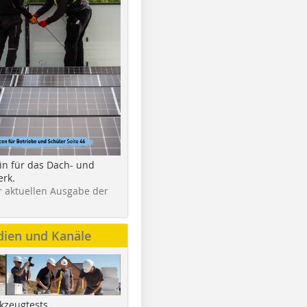
in für das Dach- und
rk.
r aktuellen Ausgabe der
dien und Kanäle
kzeugtests,