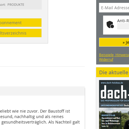
sort: PRODUKTE
Anti-R
bonnement
ltsverzeichnis
» J
Beispiele, Hinweis
Widerruf
Die aktuell
liebt wie nie zuvor. Der Baustoff ist
esund, nachhaltig und als reines
esundheitsverträglich. Als Nachteil galt