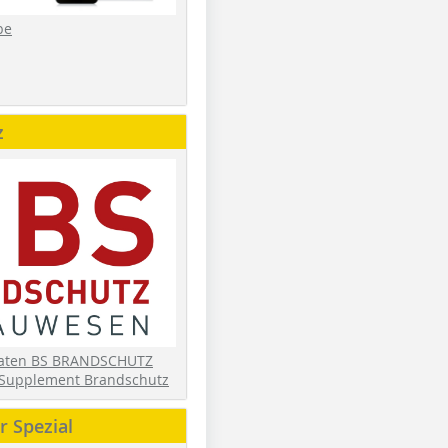
be
z
daten BS BRANDSCHUTZ
Supplement Brandschutz
 Spezial