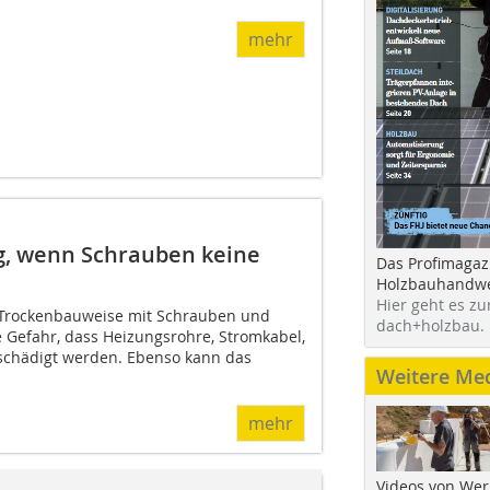
mehr
g, wenn Schrauben keine
Das Profimagaz
Holzbauhandwe
Hier geht es zu
n Trockenbauweise mit Schrauben und
dach+holzbau.
 Gefahr, dass Heizungsrohre, Stromkabel,
schädigt werden. Ebenso kann das
Weitere Me
mehr
Videos von Wer