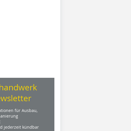
handwerk
wsletter
ationen für Ausbau,
anierung
t
nd jederzeit kündbar