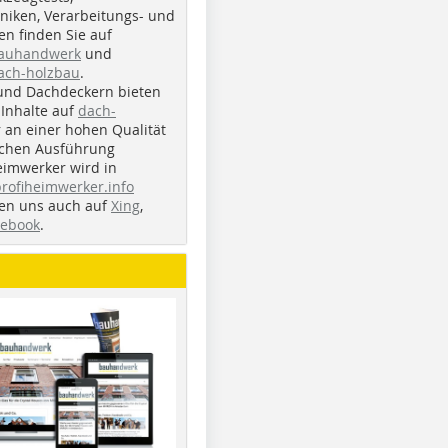
iken, Verarbeitungs- und
n finden Sie auf
bauhandwerk
und
ach-holzbau
.
und Dachdeckern bieten
Inhalte auf
dach-
r an einer hohen Qualität
ichen Ausführung
eimwerker wird in
profiheimwerker.info
nden uns auch auf
Xing
,
cebook
.