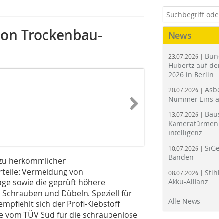
on Trockenbau-
News
Bun
23.07.2026 |
Hubertz auf der
2026 in Berlin
Asbe
20.07.2026 |
Nummer Eins 
Bau
13.07.2026 |
Kameratürmen 
Intelligenz
SiGe
10.07.2026 |
Bänden
ve zu herkömmlichen
rteile: Vermeidung von
Stih
08.07.2026 |
ge sowie die geprüft höhere
Akku-Allianz
Schrauben und Dübeln. Speziell für
Alle News
pfiehlt sich der Profi-Klebstoff
rde vom TÜV Süd für die schraubenlose