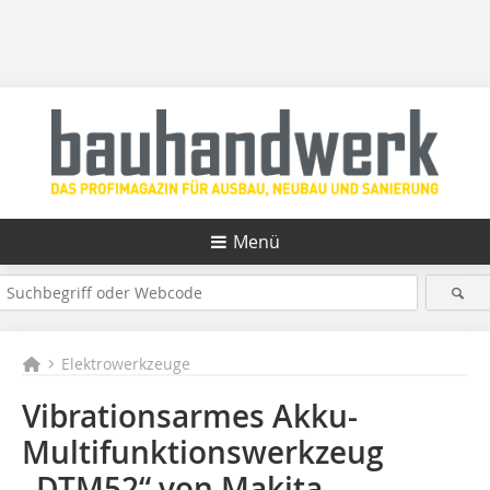
Menü
Elektrowerkzeuge
Vibrationsarmes Akku-
Multifunktionswerkzeug
„DTM52“ von Makita