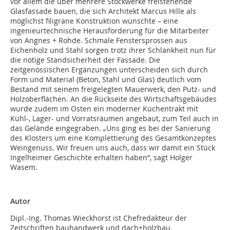
vor allem die über mehrere Stockwerke freistehende
Glasfassade bauen, die sich Architekt Marcus Hille als
möglichst filigrane Konstruktion wünschte – eine
ingenieurtechnische Herausforderung für die Mitarbeiter
von Angnes + Rohde. Schmale Fenstersprossen aus
Eichenholz und Stahl sorgen trotz ihrer Schlankheit nun für
die nötige Standsicherheit der Fassade. Die
zeitgenössischen Ergänzungen unterscheiden sich durch
Form und Material (Beton, Stahl und Glas) deutlich vom
Bestand mit seinem freigelegten Mauerwerk, den Putz- und
Holzoberflächen. An die Rückseite des Wirtschaftsgebäudes
wurde zudem im Osten ein moderner Küchentrakt mit
Kühl-, Lager- und Vorratsräumen angebaut, zum Teil auch in
das Gelände eingegraben. „Uns ging es bei der Sanierung
des Klosters um eine Komplettierung des Gesamtkonzeptes
Weingenuss. Wir freuen uns auch, dass wir damit ein Stück
Ingelheimer Geschichte erhalten haben“, sagt Holger
Wasem.
Autor
Dipl.-Ing. Thomas Wieckhorst ist Chefredakteur der
Zeitschriften bauhandwerk und dach+holzbau.