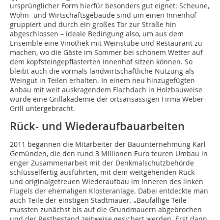
ursprünglicher Form hierfür besonders gut eignet: Scheune,
Wohn- und Wirtschaftsgebäude sind um einen Innenhof
gruppiert und durch ein großes Tor zur Straße hin
abgeschlossen – ideale Bedingung also, um aus dem
Ensemble eine Vinothek mit Weinstube und Restaurant zu
machen, wo die Gäste im Sommer bei schönem Wetter auf
dem kopfsteingepflasterten Innenhof sitzen können. So
bleibt auch die vormals landwirtschaftliche Nutzung als
Weingut in Teilen erhalten. In einem neu hinzugefügten
Anbau mit weit auskragendem Flachdach in Holzbauweise
wurde eine Grillakademie der ortsansässigen Firma Weber-
Grill untergebracht.
Rück- und Wiederaufbauarbeiten
2011 begannen die Mitarbeiter der Bauunternehmung Karl
Gemünden, die den rund 3 Millionen Euro teuren Umbau in
enger Zusammenarbeit mit der Denkmalschutzbehörde
schlüsselfertig ausführten, mit dem weitgehenden Rück-
und originalgetreuen Wiederaufbau im Inneren des linken
Flügels der ehemaligen Klosteranlage. Dabei entdeckte man
auch Teile der einstigen Stadtmauer. „Baufällige Teile
mussten zunächst bis auf die Grundmauern abgebrochen
und der Restbestand zeitweise gesichert werden. Erst dann