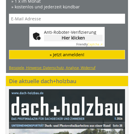
» 1 x im Monat
» kostenlos und jederzeit kündbar
Anti-Roboter-Verifizierung
Hier klicken
Friendly
Captcha ⇗
» Jetzt anmelden!
Beispiele, Hinweise: Datenschutz, Analyse, Widerruf
Die aktuelle dach+holzbau