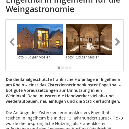
Weingastronomie
Foto: Rüdiger Mosler
Foto: Rüdiger Mosler
Foto: Rü
Die denkmalgeschützte fränkische Hofanlage in Ingelheim
am Rhein – einst das Zisterzienserinnenkloster Engelthal –
bot gute Voraussetzungen zur Umnutzung in ein
Weinlokal. Dabei mussten die Handwerker viel ab- und
wiederaufbauen, neu einfügen und die Statik ertüchtigen.
Die Anfänge des Zisterzienserinnenklosters Engelthal
reichen in Ingelheim bis in das 13. Jahrhundert zurück. 1573
wurde die ursprüngliche Nutzung als Frauenkloster
aufgehoben und das Anwesen an Kurfürst Friedrich III.