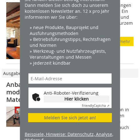
Dann melden Sie sich doch zu unserem
Am Fuße des Strombergs liegt in Vaihingen
kostenlosen Newsletter an. 12 x pro Jahr
der denkmalgeschützte Steinbachhof: Ein
informieren wir Sie über:
Ensemble aus historischem Fachwerk und
alten Wirtschaftsgebäuden. Erst vor kurzem
» neue Produkte, Bauprojekt und
wurde das traditionsreiche...
Ausführungsmethoden
» Betriebsführungstipps, Rechtsfragen
mehr
und Normen
» Werkzeug- und Nutzfahrzeugtests,
Veranstaltungen und Messen
» jederzeit kündbar
Ausgabe 09/2014
Anbauten an Baudenkmale sollten in
moderner Form und zeitgemäßem
Anti-Roboter-Verifizierung
Material erfolgen
Hier klicken
Friendly
Captcha ⇗
Der Architekt Carlo Scarpa hat es schon in
den 1950er und 1960er Jahren in Italien
Melden Sie sich jetzt an!
vorgemacht, wie das geht, alt und neu
miteinander zu verbinden. Italien ist auch
das Land, in dem 1964 der zweite...
Beispiele, Hinweise: Datenschutz, Analyse,