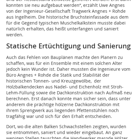
konnten sie neu aufgebaut werden“, erzählt Uwe Angnes
von der Ingenieur-Gesellschaft Tragwerk Angnes + Rohde
aus Ingelheim. Die historische Bruchsteinfassade aus dem
für die Gegend typischen Muschelkalkstein musste dabei
natürlich erhalten, das heißt unterfangen und saniert
werden.
Statische Ertüchtigung und Sanierung
Auch das Fehlen von Bauplänen machte den Planern zu
schaffen, was für ein Ensemble mit einem solchen Alter
jedoch kein Wunder ist. Daher mussten die Ingenieure vom
Büro Angnes + Rohde die Statik und Stabilität der
historischen Tonnen- und Kreuzgewölbe, der
Holzbalkendecken aus Nadel- und Eichenholz mit Stroh-
Lehm-Füllung sowie die Dachkonstruktion nach Aufmaß neu
berechnen. Erst danach konnte man sicher sein, dass unter
anderem die prächtige hölzerne Dachkonstruktion mit
ihrem Sprengwerk aus liegenden Pfettenstühlen noch
tragfähig war und sich für den Erhalt entscheiden.
Dort, wo die alten Balken Schwachstellen zeigten, wurden
sie entnommen, saniert und wieder eingebaut. An ganz
wenigen Stellen tauschten die Handwerker marode Hölzer