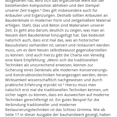
ausgesehen hat, wird sich das ergänzende Werk von der
bestehenden Komposition abheben und den Stempel
unserer Zeit tragen.“ Dies gilt insbesondere auch für
Anbauten und Ergänzungen. Deshalb sollten Anbauten an
Baudenkmale in moderner Form und zeitgemäßem Material
erfolgen. Stahl, Glas und Beton sind Materialien unserer
Zeit. Es geht also darum, deutlich zu zeigen, was man an
Neuem dem Baudenkmal hinzugefügt hat. Das bedeutet
natürlich auch, dass erst mal das, was an historischer
Bausubstanz vorhanden ist, saniert und restauriert werden
muss, um es dem Neuen selbstbewusst gegenüberstellen
zu können. Und auch hierzu gibt die Charta von Venedig
eine klare Empfehlung: „Wenn sich die traditionellen
Techniken als unzureichend erweisen, können zur
Sicherung eines Denkmals alle modernen Konservierungs-
und Konstruktionstechniken herangezogen werden, deren
Wirksamkeit wissenschaftlich nachgewiesen und durch
praktische Erfahrung erprobt ist.“ Hierzu muss man
natürlich erst mal die traditionellen Techniken kennen, um
sicher sagen zu können, dass ein Ausweichen auf moderne
Techniken gerechtfertigt ist. Ein gutes Beispiel für die
Verbindung traditioneller und moderner
Restaurierungstechniken ist das Schloss Grimma. Wie ab
Seite 17 in dieser Ausgabe der bauhandwerk gezeigt, haben