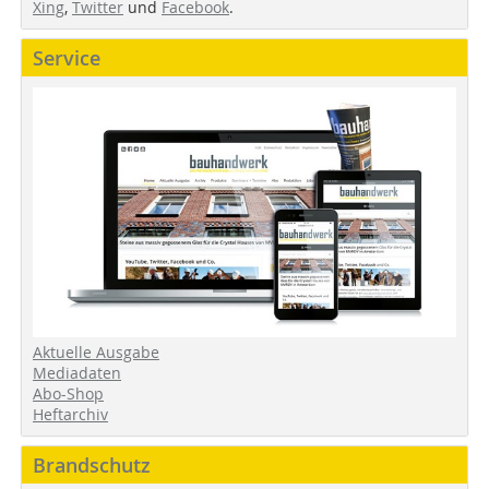
Xing
,
Twitter
und
Facebook
.
Service
Aktuelle Ausgabe
Mediadaten
Abo-Shop
Heftarchiv
Brandschutz