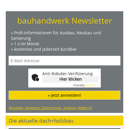
bauhandwerk Newsletter
» Profi-Informationen für Ausbau, Neubau und
Sanierung
» 1 x im Monat
» kostenlos und jederzeit kündbar
Anti-Roboter-Verifizierung
Hier klicken
Friendly
Captcha ⇗
» Jetzt anmelden!
Beispiele, Hinweise: Datenschutz, Analyse, Widerruf
Die aktuelle dach+holzbau