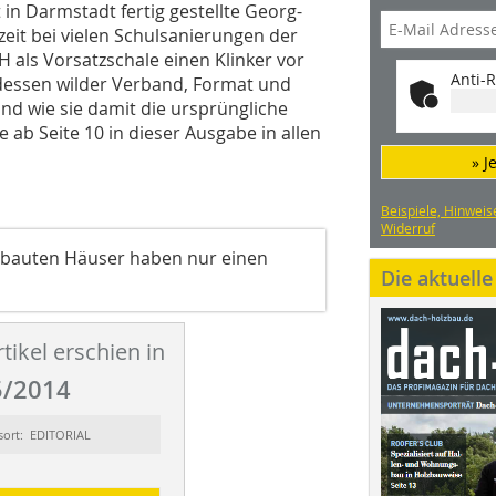
in Darmstadt fertig gestellte Georg-
eit bei vielen Schulsanierungen der
H als Vorsatzschale einen Klinker vor
Anti-R
dessen wilder Verband, Format und
und wie sie damit die ursprüngliche
 ab Seite 10 in dieser Ausgabe in allen
» J
Beispiele, Hinweis
Widerruf
erbauten Häuser haben nur einen
Die aktuell
tikel erschien in
/2014
sort: EDITORIAL