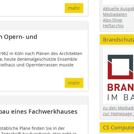
mehr
Aktuelle Ausga
Mediadaten
Abo-Shop
Heftarchiv
am Opern- und
Brandschut
962 in Köln nach Plänen des Architekten
e, heute denkmalgeschützte Ensemble
ielhaus und Opernterrassen musste
mehr
zu den Media
bau eines Fachwerkhauses
zur Homepage 
CS Computer
täbliche Pläne finden Sie in der
Zeitschrift bauhandwerk. Hier geht es