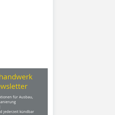
handwerk
wsletter
ationen für Ausbau,
anierung
t
nd jederzeit kündbar