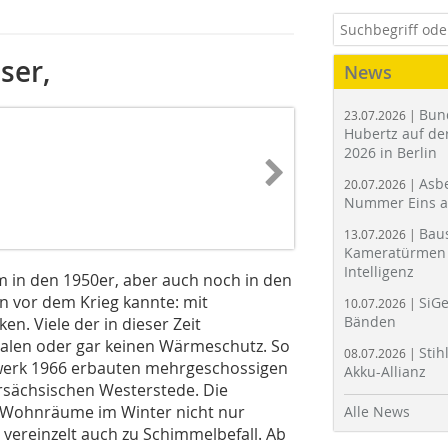
ser,
News
Bun
23.07.2026 |
Hubertz auf der
2026 in Berlin
Asbe
20.07.2026 |
Nummer Eins 
Bau
13.07.2026 |
Kameratürmen 
Intelligenz
m in den 1950er, aber auch noch in den
n vor dem Krieg kannte: mit
SiGe
10.07.2026 |
Bänden
. Viele der in dieser Zeit
alen oder gar keinen Wärmeschutz. So
Stih
08.07.2026 |
rwerk 1966 erbauten mehrgeschossigen
Akku-Allianz
rsächsischen Westerstede. Die
 Wohnräume im Winter nicht nur
Alle News
vereinzelt auch zu Schimmelbefall. Ab