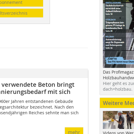
bonnement
ltsverzeichnis
Das Profimagaz
Holzbauhandwe
Hier geht es zu
r verwendete Beton bringt
dach+holzbau.
nierungsbedarf mit sich
1960er Jahren entstandenen Gebäude
Weitere Me
egsarchitektur bezeichnet. Nach den
usendjährigen Reiches sehnte man sich
mehr
Videos von Wer