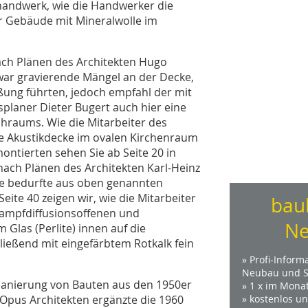
uhandwerk, wie die Handwerker die
r Gebäude mit Mineralwolle im
nach Plänen des Architekten Hugo
war gravierende Mängel an der Decke,
ßung führten, jedoch empfahl der mit
planer Dieter Bugert auch hier eine
raums. Wie die Mitarbeiter des
e Akustikdecke im ovalen Kirchenraum
ntierten sehen Sie ab Seite 20 in
nach Plänen des Architekten Karl-Heinz
e bedurfte aus oben genannten
te 40 zeigen wir, wie die Mitarbeiter
bau
dampfdiffusionsoffenen und
Ne
Glas (Perlite) innen auf die
ließend mit eingefärbtem Rotkalk fein
» Profi-Inform
Neubau und S
Sanierung von Bauten aus den 1950er
» 1 x im Mona
 Opus Architekten ergänzte die 1960
» kostenlos u