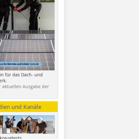
in für das Dach- und
rk.
r aktuellen Ausgabe der
dien und Kanäle
kzeugtests,