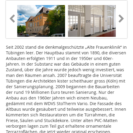
Seit 2002 stand die denkmalgeschützte „Alte Frauenklinik“ in
Tübingen leer. Der Hauptbau stammt von 1890, die diversen
Anbauten erfolgten 1911 und in der 1950er und 60er-
Jahren. In der Substanz war das Gebäude in einem guten
Zustand, über die Jahre wurde jedoch wenig investiert, was
man den Räumen ansah. 2007 beauftragte die Universität
Tübingen die Architekten kister scheithauer gross (Köln) mit
der Sanierungsplanung. 2009 begannen die Bauarbeiten
der rund 19 Millionen Euro teuren Sanierung. Nur der
Anbau aus den 1960er Jahren wich einem Neubau,
gedämmt mit dem WDVS StoTherm Vario. Die Fassade des
Altbaus wurde gesäubert und teilweise ausgebessert. Innen
kümmerten sich Restauratoren um die Türrahmen, die
Friese, Säulen und Stuckdekore. Unter alten PVC-Matten
verborgen lagen zum Teil gut erhaltene ornamentale
Terrazzoflächen, die jetzt wieder original erscheinen.