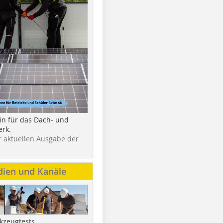
in für das Dach- und
rk.
r aktuellen Ausgabe der
dien und Kanäle
kzeugtests,