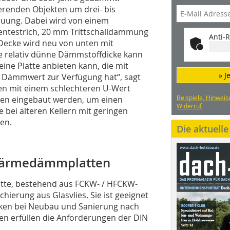
ierenden Objekten um drei- bis
auung. Dabei wird von einem
ntestrich, 20 mm Trittschalldämmung
Anti-R
ecke wird neu von unten mit
 relativ dünne Dämmstoffdicke kann
eine Platte anbieten kann, die mit
» J
 Dämmwert zur Verfügung hat“, sagt
fen mit einem schlechteren U-Wert
Beispiele, Hinweis
ken eingebaut werden, um einen
Widerruf
e bei älteren Kellern mit geringen
en.
Die aktuell
 Wärmedämmplatten
tte, bestehend aus FCKW- / HFCKW-
hierung aus Glasvlies. Sie ist geeignet
ken bei Neubau und Sanierung nach
 erfüllen die Anforderungen der DIN