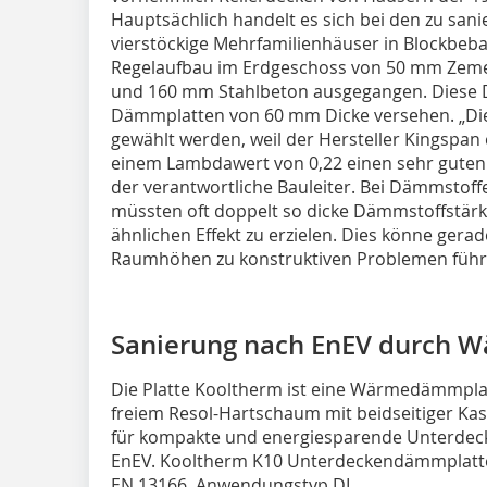
Hauptsächlich handelt es sich bei den zu san
vierstöckige Mehrfamilienhäuser in Blockbeb
Regelaufbau im Erdgeschoss von 50 mm Zeme
und 160 mm Stahlbeton ausgegangen. Diese D
Dämmplatten von 60 mm Dicke versehen. „Die
gewählt werden, weil der Hersteller Kingspan 
einem Lambdawert von 0,22 einen sehr guten
der verantwortliche Bauleiter. Bei Dämmstof
müssten oft doppelt so dicke Dämmstoffstär
ähnlichen Effekt zu erzielen. Dies könne gerad
Raumhöhen zu konstruktiven Problemen führ
Sanierung nach EnEV durch
Die Platte Kooltherm ist eine Wärmedämmpla
freiem Resol-Hartschaum mit beidseitiger Kasc
für kompakte und energiesparende Unterdec
EnEV. Kooltherm K10 Unterdeckendämmplatten
EN 13166, Anwendungstyp DI.