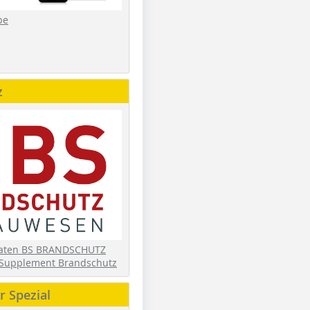
be
z
daten BS BRANDSCHUTZ
Supplement Brandschutz
 Spezial