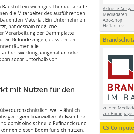
n Baustoff ein wichtiges Thema. Gerade
Aktuelle Ausga
en die Mitarbeiter des ausführenden
Mediadaten
zubauenden Material. Ein Unternehmen,
Abo-Shop
Heftarchiv
zt, hat deshalb mögliche
er Verarbeitung der Dämmplatte
Brandschut
. Die Befunde zeigen, dass bei der
 Innenräumen alle
 Staubentwicklung, eingehalten oder
opan sogar unterhalb von
kt mit Nutzen für den
zu den Media
erdurchschnittlich, weil – ähnlich
zur Homepage 
ativ geringem finanziellem Aufwand der
nd damit eine schnelle Refinanzierung
CS Computer
n können diesen Boom für sich nutzen,