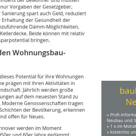
t nur Vorgaben der Gesetzgeber,
Sanierung spart auch Geld, reduziert
r Erhaltung der Gesundheit der
rchzuführende Dämm-Möglichkeiten,
Kellerdecke. Beide können mit relativ
sparpotential bringen.
i den Wohnungsbau-
ieses Potential für ihre Wohnungen
e prägen mit ihren Aktivitäten in
bau
andschaft. Jährlich werden große
ungen auf dem neuesten Stand zu
Ne
 Moderne Genossenschaften tragen
 Schichten der Bevölkerung, erkennen
» Profi-Inform
nd offen für Neues.
Neubau und S
» 1 x im Mona
annover werden im Moment
» kostenlos u
950er und 60er Jahre gedämmt.