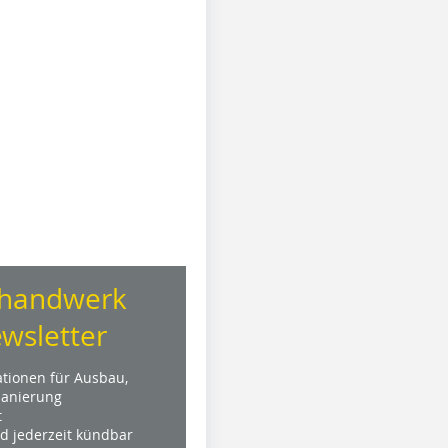
handwerk
wsletter
ationen für Ausbau,
anierung
t
nd jederzeit kündbar