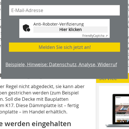
sparungen bei unter der Decke
Handwerkstechn
 Platte gefräst oder gesägt werden.
Montageabläufe
youtube.com/
er Qualität des Untergrundes abhängt,
youtube.com/d
Anti-Roboter-Verifizierung
die sicherere Methode bei der
Zimmerleuten 
Hier klicken
wir spannende 
sollte dabei einen
Friendly
Captcha ⇗
holzbau.de
, de
alerweise werden dabei Bohranker
der handwerkl
rlegeprospekt dargestellt, der im
Melden Sie sich jetzt an!
interessierte H
unserem Blog
fündig. Sie fi
Beispiele, Hinweise: Datenschutz, Analyse, Widerruf
Twitter
und
Fa
er Anbringung
Service
er Regel nicht abgedeckt, sie kann aber
ben gestrichen werden (zum Beispiel
. Soll die Decke mit Bauplatten
rm K17. Diese Dämmplatte ist – fertig
nplatte – im Handel erhältlich.
te werden eingehalten