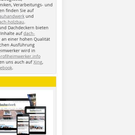
iken, Verarbeitungs- und
n finden Sie auf
bauhandwerk
und
ach-holzbau
.
und Dachdeckern bieten
Inhalte auf
dach-
r an einer hohen Qualität
ichen Ausführung
eimwerker wird in
profiheimwerker.info
nden uns auch auf
Xing
,
cebook
.