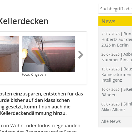
ellerdecken
News
Bun
23.07.2026 |
Hubertz auf der
2026 in Berlin
Asbe
20.07.2026 |
Nummer Eins 
Bau
13.07.2026 |
Kameratürmen 
Foto: Kingspan
Foto: IPEG Institut
Intelligenz
SiGe
10.07.2026 |
osten einzusparen, entstehen für das
Bänden
de bisher auf den klassischen
Stih
08.07.2026 |
g gesetzt, kommt nun auch die
Akku-Allianz
 Kellerdeckendämmung hinzu.
Alle News
ärm in Wohn- oder Industriegebäuden
efindens der Bewohner und müssen