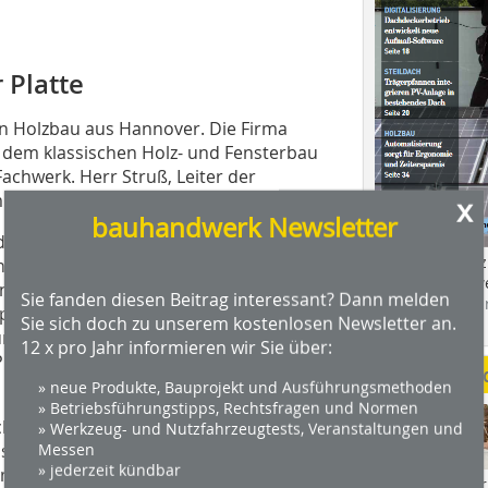
 Platte
 Holzbau aus Hannover. Die Firma
 dem klassischen Holz- und Fensterbau
achwerk. Herr Struß, Leiter der
losen Verarbeitung der Platte:
x
bauhandwerk Newsletter
den, dass die Kellerdecke ausreichend
Das Profimagaz
iten entfernt werden. So liegt die
Holzbauhandwe
nloses Fugenbild“. Die 800 x 1200 mm
Sie fanden diesen Beitrag interessant? Dann melden
Hier geht es zu
ngspan Kooltherm K10 Unterdecken-
Sie sich doch zu unserem kostenlosen Newsletter an.
dach+holzbau.
ng von Kreuzfugen mit
12 x pro Jahr informieren wir Sie über:
 Platten werden stumpf aneinander
Weitere Me
» neue Produkte, Bauprojekt und Ausführungsmethoden
» Betriebsführungstipps, Rechtsfragen und Normen
hneiden von Hand sollte eine
» Werkzeug- und Nutzfahrzeugtests, Veranstaltungen und
sser verwendet werden. Passstücke
Messen
» jederzeit kündbar
nstruktive Wärmebrücken in der
Videos von Wer