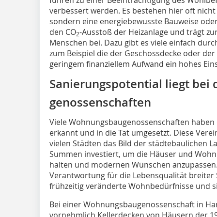
verbessert werden. Es bestehen hier oft nich
sondern eine energiebewusste Bauweise oder 
den CO
-Ausstoß der Heizanlage und trägt zu
2
Menschen bei. Dazu gibt es viele einfach du
zum Beispiel die der Geschossdecke oder der 
geringem finanziellem Aufwand ein hohes Ein
Sanierungspotential liegt be
genossenschaften
Viele Wohnungsbaugenossenschaften haben d
erkannt und in die Tat umgesetzt. Diese Verein
vielen Städten das Bild der städtebaulichen L
Summen investiert, um die Häuser und Wohn
halten und modernen Wünschen anzupassen.
Verantwortung für die Lebensqualität breiter
frühzeitig veränderte Wohnbedürfnisse und si
Bei einer Wohnungsbaugenossenschaft in H
vornehmlich Kellerdecken von Häusern der 1