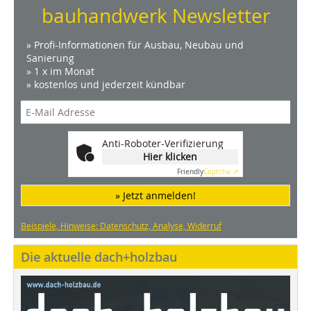
bauhandwerk Newsletter
» Profi-Informationen für Ausbau, Neubau und
Sanierung
» 1 x im Monat
» kostenlos und jederzeit kündbar
Anti-Roboter-Verifizierung
Hier klicken
Friendly
Captcha ⇗
» Jetzt anmelden!
Beispiele, Hinweise: Datenschutz, Analyse, Widerruf
Die aktuelle dach+holzbau