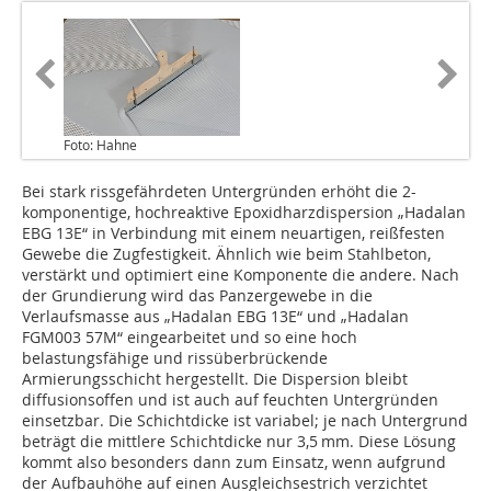
Foto: Hahne
Bei stark rissgefährdeten Untergründen erhöht die 2-
komponentige, hochreaktive Epo­xid­harzdispersion „Hadalan
EBG 13E“ in Verbindung mit einem neuartigen, reißfesten
Gewebe die Zugfestigkeit. Ähnlich wie beim Stahlbeton,
verstärkt und optimiert eine ­Komponente die andere. Nach
der Grundierung wird das Panzergewebe in die
Verlaufsmasse aus „Hadalan EBG 13E“ und „Hadalan
FGM003 57M“ ein­gearbeitet und so eine hoch
belastungsfähige und rissüber­brückende
Armierungsschicht hergestellt. Die Dispersion bleibt
diffusionsoffen und ist auch auf feuchten Untergründen
einsetzbar. Die Schichtdicke ist variabel; je nach Untergrund
beträgt die mittlere Schichtdicke nur 3,5 mm. Diese Lösung
kommt also besonders dann zum Einsatz, wenn aufgrund
der Aufbauhöhe auf einen Ausgleichs­e­strich verzichtet