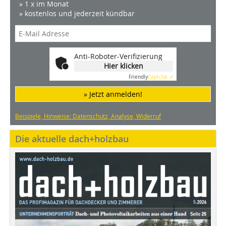
» 1 x im Monat
» kostenlos und jederzeit kündbar
Anti-Roboter-Verifizierung
Hier klicken
Friendly
Captcha ⇗
» Jetzt anmelden!
Beispiele, Hinweise: Datenschutz, Analyse, Widerruf
Die aktuelle dach+holzbau