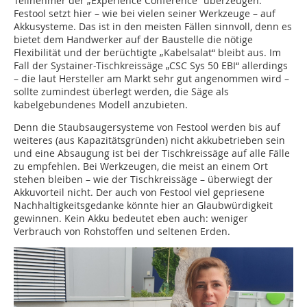
Teilnehmer der „Experience Conference“ überzeugen.
Festool setzt hier – wie bei vielen seiner Werkzeuge – auf
Akkusysteme. Das ist in den meisten Fällen sinnvoll, denn es
bietet dem Handwerker auf der Baustelle die nötige
Flexibilität und der berüchtigte „Kabelsalat“ bleibt aus. Im
Fall der Systainer-Tischkreissäge „CSC Sys 50 EBI“ allerdings
– die laut Hersteller am Markt sehr gut angenommen wird –
sollte zumindest überlegt werden, die Säge als
kabelgebundenes Modell anzubieten.
Denn die Staubsaugersysteme von Festool werden bis auf
weiteres (aus Kapazitätsgründen) nicht akkubetrieben sein
und eine Absaugung ist bei der Tischkreissäge auf alle Fälle
zu empfehlen. Bei Werkzeugen, die meist an einem Ort
stehen bleiben – wie der Tischkreissäge – überwiegt der
Akkuvorteil nicht. Der auch von Festool viel gepriesene
Nachhaltigkeitsgedanke könnte hier an Glaubwürdigkeit
gewinnen. Kein Akku bedeutet eben auch: weniger
Verbrauch von Rohstoffen und seltenen Erden.