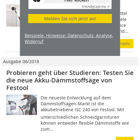
Die Sanierungen und das Bauen im
Friendly
Captcha ⇗
Bestand umfasst mittlerweile zwei Drittel
Melden Sie sich jetzt an!
der durchgeführten Bauleistungen. Viele
Handwerksbetriebe haben diese Chance
erkannt und sich mit dem Sanieren und...
Beispiele, Hinweise: Datenschutz, Analyse,
Widerruf
mehr
Ausgabe 06/2018
Probieren geht über Studieren: Testen Sie
die neue Akku-Dämmstoffsäge von
Festool
Die neueste Entwicklung auf dem
Dämmstoffsägen-Markt ist die
akkubetriebene ISC 240 von Festool. Mit
unterschiedlichen Schneidgarni­turen
können entweder flexi­ble Dämmstoffe wie
zum...