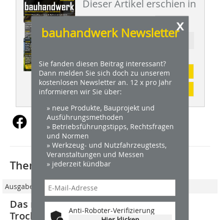
Dieser Artikel erschien in
BHW 09/2023
x
bauhandwerk Newsletter
Ressort: WERKZEUGE
Sie fanden diesen Beitrag interessant?
Abonnement
Dann melden Sie sich doch zu unserem
kostenlosen Newsletter an. 12 x pro Jahr
Inhaltsverzeichnis
informieren wir Sie über:
» neue Produkte, Bauprojekt und
Ausführungsmethoden
» Betriebsführungstipps, Rechtsfragen
und Normen
» Werkzeug- und Nutzfahrzeugtests,
Veranstaltungen und Messen
Thematisch passende Artikel:
» jederzeit kündbar
Ausgabe 11/2014
Das richtige Werkzeug für den
Anti-Roboter-Verifizierung
Trockenbau
Hier klicken