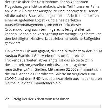
der Decke über der Gastronomie, der so genannten
Flugschau, gar nicht so einfach, wie in Teil 1 unserer Reihe
ab Seite 20 in dieser Ausgabe der bauhandwerk zu sehen.
All die auf der Baustelle ausgeführten Arbeiten be­durften
einer ausgefeilten Logistik und eines perfekten
Baustellenmanagements, um ein Projekt dieser
Größenordnung auch termingerecht fertig stellen zu
können. Schon eine Verzögerung um wenige Tage hätte von
den beteiligten Handwerksbetrieben erhebliche Bußgelder
gefordert.
Ein weiterer Einkaufsgigant, der den Mitarbeitern der R & M
Ausbau Frankfurt GmbH ebenfalls umfangreiche
Trockenbauarbeiten abverlangte, ist das ab Seite 24 in
diesem Heft vorgestellte Einkaufszentrum „galerie
2
neustädter tor“ in Gießen. Mit seinen 32 000 m
nimmt sich
die im Oktober 2009 eröffnete Galerie im Vergleich zum
LOOP 5 und dem BND-Neubau zwar klein aus – aber kaufen
Sie mal auf vier Fußballfeldern ein.
Viel Erfolg bei der Arbeit wünscht Ihnen