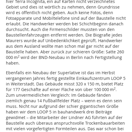
hier Terra Incognita, ein auf Karten nicht verzeichnetes
Gebiet und dies ist wörtlich zu nehmen, denn Grundrisse
wird es öffentlich nicht geben. Auch keine Fotos, denn
Fotoapparate und Mobiltelefone sind auf der Baustelle nicht
erlaubt. Die Handwerker werden bei Schichtbeginn danach
durchsucht. Auch die Firmenschilder mussten von den
Baustellenfahrzeugen entfernt werden. Die Biografie jedes
Maurers wurde auf Unbedenklichkeit geprüft. Handwerker
aus dem Ausland wollte man schon mal gar nicht auf der
Baustelle haben. Aber zurück zur schieren Größe: Satte 260
2
000 m
wird der BND-Neubau in Berlin nach Fertigstellung
haben.
Ebenfalls ein Neubau der Superlative ist das im Herbst
vergangenen Jahres fertig gestellte Einkaufszentrum LOOP 5
in Weiterstadt. Das Gebäude misst 320 x 150 m, bietet Platz
2
für 177 Geschäfte auf einer Fläche von über 100 000 m
.
Zum unvermeidlichen Vergleich: Im Gebäude fänden
ziemlich genau 14 Fußballfelder Platz – wenn es denn sein
muss. Nicht nur aufgrund der schier gigantischen Größe
haben wir dem LOOP 5 in bauhandwerk drei Beiträge
gewidmet – die Mitarbeiter der Lindner AG führten auf der
Baustelle auch überaus anspruchsvolle Trockenbauarbeiten
mit vielen vorgefertigten Formteilen aus. Das war schon bei