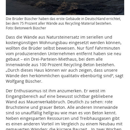
Die Brüder Büscher haben das erste Gebäude in Deutschland errichtet,
bei dem 75 Prozent aller Wände aus Recycling-Material bestehen.
Foto: Betonwerk Büscher
Dass die Wände aus Natursteinersatz im seriellen und
kostengünstigen Wohnungsbau eingesetzt werden können,
wollten die Brüder selbst beweisen. Nur fünf Fahrminuten
vom produzierenden Unternehmen entfernt haben sie neu
gebaut – ein Drei-Parteien-Miethaus, bei dem alle
Innenwände aus 100 Prozent Recycling-Beton bestehen.
„Durch dieses Haus können wir auch zeigen, dass unsere
Wände den herkömmlichen qualitativ ebenbürtig sind“, sagt
Wolfgang Büscher.
Der Enthusiasmus ist ihm anzumerken. Er weist im
Eingangsbereich auf eine bewusst sichtbar gebliebene
Wand aus Mauerwerkabbruch. Deutlich zu sehen: rote
Bruchsteine und grauer Beton. Alle anderen Innenwände
sind so unauffällig hellgrau wie man es von Beton kennt.
Neben eingesparten Ressourcen und Treibhausgasen gibt
es einen anderen Vorteil im Vergleich zu einem Neubau mit
gemauerten Wänden: die kürzere Bauzeit. „In zwei Wochen