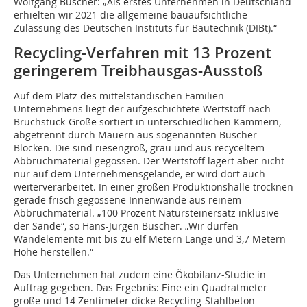
Wolfgang Büscher: „Als erstes Unternehmen in Deutschland
erhielten wir 2021 die allgemeine bauaufsichtliche
Zulassung des Deutschen Instituts für Bautechnik (DIBt).“
Recycling-Verfahren mit 13 Prozent
geringerem Treibhausgas-Ausstoß
Auf dem Platz des mittelständischen Familien-
Unternehmens liegt der aufgeschichtete Wertstoff nach
Bruchstück-Größe sortiert in unterschiedlichen Kammern,
abgetrennt durch Mauern aus sogenannten Büscher-
Blöcken. Die sind riesengroß, grau und aus recyceltem
Abbruchmaterial gegossen. Der Wertstoff lagert aber nicht
nur auf dem Unternehmensgelände, er wird dort auch
weiterverarbeitet. In einer großen Produktionshalle trocknen
gerade frisch gegossene Innenwände aus reinem
Abbruchmaterial. „100 Prozent Natursteinersatz inklusive
der Sande“, so Hans-Jürgen Büscher. „Wir dürfen
Wandelemente mit bis zu elf Metern Länge und 3,7 Metern
Höhe herstellen.“
Das Unternehmen hat zudem eine Ökobilanz-Studie in
Auftrag gegeben. Das Ergebnis: Eine ein Quadratmeter
große und 14 Zentimeter dicke Recycling-Stahlbeton-