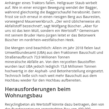
Anhänger eines Traktors fallen. Hellgrauer Staub wirbelt
auf. Wie in einer einzigen Bewegung wendet der Bagger,
während gleichzeitig die Baggerschaufel herabsinkt. Dann
frisst sie sich erneut in einen riesigen Berg aus Bauresten,
vorwiegend Mauerwerkbruch. „Der wird üblicherweise als
Abfallstoff bezeichnet“, sagt Wolfgang Büscher. „Aber für
uns ist das kein Müll, sondern ein Wertstoff.“ Gemeinsam
mit seinem Bruder Hans-Jürgen leitet er das Betonwerk
Büscher im nordrhein-westfälischen Heek.
Die Mengen sind beachtlich: Allein im Jahr 2018 fielen laut
Umweltbundesamt (UBA) aus den Fraktionen Bauschutt und
Straßenaufbruch 73,9 Millionen Tonnen
mineralische Abfälle an. Von den recycelten Baustoffen
wurden laut UBA jedoch lediglich 15,8 Millionen Tonnen
hochwertig in der Asphalt- und Betonherstellung eingesetzt.
Technisch ließe sich noch weit mehr Bauschutt aus dem
Hochbau wieder für den Hochbau aufbereiten.
Herausforderungen beim
Wohnungsbau
Recyclingbeton als Wertstoff könnte dazu beitragen, den von
der Bundesregierung angestrebten Bau von 400.000