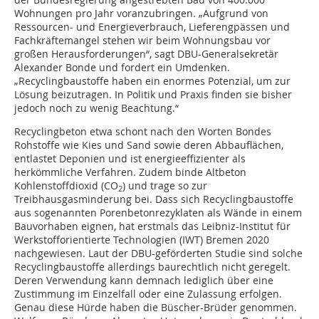
Wohnungen pro Jahr voranzubringen. „Aufgrund von
Ressourcen- und Energieverbrauch, Lieferengpässen und
Fachkräftemangel stehen wir beim Wohnungsbau vor
großen Herausforderungen“, sagt DBU-Generalsekretär
Alexander Bonde und fordert ein Umdenken.
„Recyclingbaustoffe haben ein enormes Potenzial, um zur
Lösung beizutragen. In Politik und Praxis finden sie bisher
jedoch noch zu wenig Beachtung.“
Recyclingbeton etwa schont nach den Worten Bondes
Rohstoffe wie Kies und Sand sowie deren Abbauflächen,
entlastet Deponien und ist energieeffizienter als
herkömmliche Verfahren. Zudem binde Altbeton
Kohlenstoffdioxid (CO
) und trage so zur
2
Treibhausgasminderung bei. Dass sich Recyclingbaustoffe
aus sogenannten Porenbetonrezyklaten als Wände in einem
Bauvorhaben eignen, hat erstmals das Leibniz-Institut für
Werkstofforientierte Technologien (IWT) Bremen 2020
nachgewiesen. Laut der DBU-geförderten Studie sind solche
Recyclingbaustoffe allerdings baurechtlich nicht geregelt.
Deren Verwendung kann demnach lediglich über eine
Zustimmung im Einzelfall oder eine Zulassung erfolgen.
Genau diese Hürde haben die Büscher-Brüder genommen.