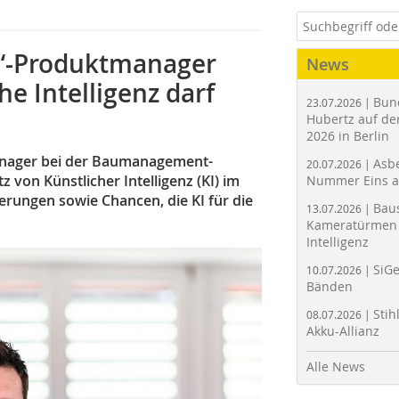
t“-Produktmanager
News
e Intelligenz darf
Bun
23.07.2026 |
Hubertz auf der
2026 in Berlin
manager bei der Baumanagement-
Asbe
20.07.2026 |
z von Künstlicher Intelligenz (KI) im
Nummer Eins 
erungen sowie Chancen, die KI für die
Bau
13.07.2026 |
Kameratürmen 
Intelligenz
SiGe
10.07.2026 |
Bänden
Stih
08.07.2026 |
Akku-Allianz
Alle News