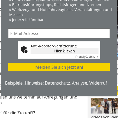
» Betriebsführungstipps, Rechtsfragen und Normen
ols vertraut, erst recht nicht mit
» Werkzeug- und Nutzfahrzeugtests, Veranstaltungen und
 „123erfasst“ Berührungsängste wahr?
Messen
» jederzeit kündbar
erstehen, wie KI funktioniert, um
ransparenz ist dabei entscheidend.
iert. Wenn KI-Tools im Einsatz sind,
rstmal mit kleineren Funktionen und
Anti-Roboter-Verifizierung
t. Mit der Zeit lernt man, der KI und
Hier klicken
Friendly
Captcha ⇗
Das Profimagaz
der Entwicklung von Funktionen?
Melden Sie sich jetzt an!
Holzbauhandwe
Hier geht es zu
ntscheidend. Wir entwickeln unsere
dach+holzbau.
wendern und Kunden, um
Beispiele, Hinweise: Datenschutz, Analyse, Widerruf
en. Der Chatbot ist ein gutes Beispiel
Weitere Me
ntinuierlich verbessern und an die
euen uns weiterhin auf Anregungen und
n.
“ für die Zukunft?
Videos von Wer