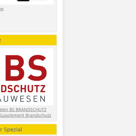
be
z
daten BS BRANDSCHUTZ
Supplement Brandschutz
 Spezial