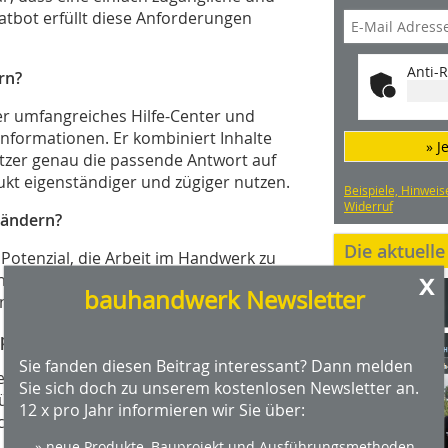
hatbot erfüllt diese Anforderungen
Anti-R
rn?
r umfangreiches Hilfe-Center und
 Informationen. Er kombiniert Inhalte
» J
utzer genau die passende Antwort auf
dukt eigenständiger und zügiger nutzen.
Beispiele, Hinweis
Widerruf
rändern?
Die aktuell
 Potenzial, die Arbeit im Handwerk zu
x
ng bis hin zur Wartung und Verwaltung
bauhandwerk Newsletter
enauigkeit erheblich verbessern.
mplementierung von KI?
Sie fanden diesen Beitrag interessant? Dann melden
ungen ist die Integration von KI in
Sie sich doch zu unserem kostenlosen Newsletter an.
ssen Mitarbeiter geschult werden, um
12 x pro Jahr informieren wir Sie über:
h die Datenqualität spielt eine
nd umfassenden Daten basieren.
» neue Produkte, Bauprojekt und Ausführungsmethoden