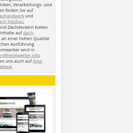
iken, Verarbeitungs- und
n finden Sie auf
bauhandwerk
und
ach-holzbau
.
und Dachdeckern bieten
Inhalte auf
dach-
r an einer hohen Qualität
ichen Ausführung
eimwerker wird in
profiheimwerker.info
nden uns auch auf
Xing
,
cebook
.