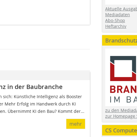
Aktuelle Ausga
Mediadaten
Abo-Shop
Heftarchiv
Brandschut
genz in der Baubranche
sich: Künstliche Intelligenz als Booster
der Mehr Erfolg im Handwerk durch KI
zu den Media
gen. Übernimmt KI den Bau? Kommt der...
zur Homepage 
mehr
CS Computer