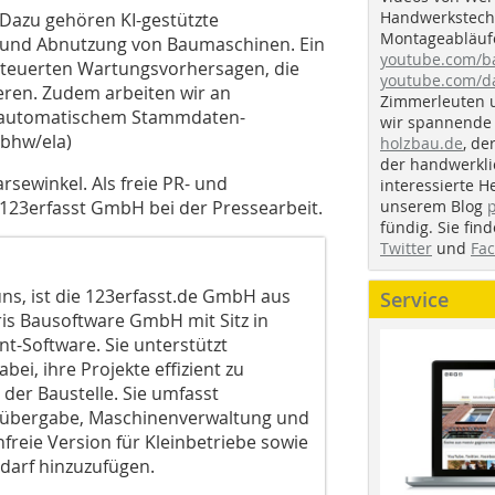
Handwerkstechn
Dazu gehören KI-gestützte
Montageabläufe
 und Abnutzung von Baumaschinen. Ein
youtube.com/
gesteuerten Wartungsvorhersagen, die
youtube.com/d
eren. Zudem arbeiten wir an
Zimmerleuten 
d automatischem Stammdaten-
wir spannende 
(bhw/ela)
holzbau.de
, de
der handwerkl
sewinkel. Als freie PR- und
interessierte H
unserem Blog
 123erfasst GmbH bei der Pressearbeit.
fündig. Sie fi
Twitter
und
Fa
s, ist die 123erfasst.de GmbH aus
Service
ris Bausoftware GmbH mit Sitz in
t-Software. Sie unterstützt
, ihre Projekte effizient zu
l der Baustelle. Sie umfasst
auübergabe, Maschinenverwaltung und
nfreie Version für Kleinbetriebe sowie
edarf hinzuzufügen.