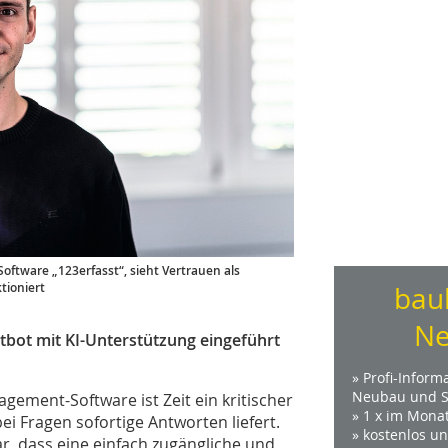
tware „123erfasst“, sieht Vertrauen als
tioniert
bau
Ne
tbot mit KI-Unterstützung eingeführt
» Profi-Inform
Neubau und S
ement-Software ist Zeit ein kritischer
» 1 x im Mona
bei Fragen sofortige Antworten liefert.
» kostenlos u
, dass eine einfach zugängliche und