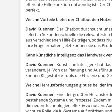
effiziente Hilfe-Funktion notwendig ist. Der C
perfekt.
Welche Vorteile bietet der Chatbot den Nutze
David Kuennen:
Der Chatbot durchsucht unse
liefert in Sekundenschnelle die relevantesten
aus verschiedenen Hilfe-Beiträgen, sodass N
ihre Frage erhalten. Jetzt können sie das Pro
Kann künstliche Intelligenz das Handwerk ve
David Kuennen:
Künstliche Intelligenz hat das
verändern, ja. Von der Planung und Ausführu
können KI-gestützte Tools die Effizienz und G
Welche Herausforderungen gibt es bei der I
David Kuennen:
Eine der größten Herausforder
bestehende Systeme und Prozesse. Zudem mü
die neuen Technologien effektiv zu nutzen. Auc
wichtige Rolle, da KI-Systeme auf präzisen u