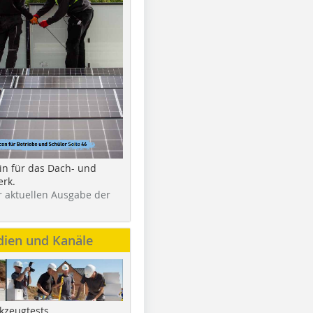
in für das Dach- und
rk.
r aktuellen Ausgabe der
dien und Kanäle
kzeugtests,