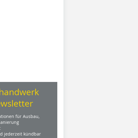
handwerk
wsletter
ationen für Ausbau,
anierung
t
nd jederzeit kündbar