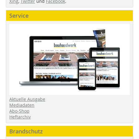
Xing
,
Twitter
und
Facebook
.
Service
Aktuelle Ausgabe
Mediadaten
Abo-Shop
Heftarchiv
Brandschutz