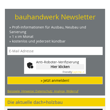
bauhandwerk Newsletter
» Profi-Informationen für Ausbau, Neubau und
Sanierung
» 1 x im Monat
» kostenlos und jederzeit kündbar
Anti-Roboter-Verifizierung
Hier klicken
Friendly
Captcha ⇗
» Jetzt anmelden!
Beispiele, Hinweise: Datenschutz, Analyse, Widerruf
Die aktuelle dach+holzbau