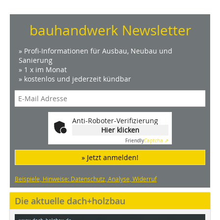
bauhandwerk Newsletter
» Profi-Informationen für Ausbau, Neubau und
Sanierung
» 1 x im Monat
» kostenlos und jederzeit kündbar
Anti-Roboter-Verifizierung
Hier klicken
Friendly
Captcha ⇗
» Jetzt anmelden!
Beispiele, Hinweise: Datenschutz, Analyse, Widerruf
Die aktuelle dach+holzbau