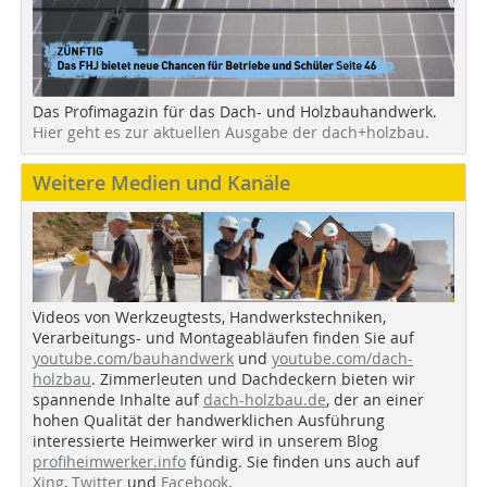
Das Profimagazin für das Dach- und Holzbauhandwerk.
Hier geht es zur aktuellen Ausgabe der dach+holzbau.
Weitere Medien und Kanäle
Videos von Werkzeugtests, Handwerkstechniken,
Verarbeitungs- und Montageabläufen finden Sie auf
youtube.com/bauhandwerk
und
youtube.com/dach-
holzbau
. Zimmerleuten und Dachdeckern bieten wir
spannende Inhalte auf
dach-holzbau.de
, der an einer
hohen Qualität der handwerklichen Ausführung
interessierte Heimwerker wird in unserem Blog
profiheimwerker.info
fündig. Sie finden uns auch auf
Xing
,
Twitter
und
Facebook
.