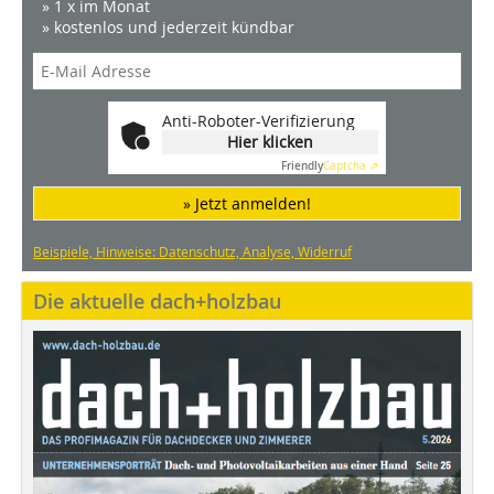
» 1 x im Monat
» kostenlos und jederzeit kündbar
Anti-Roboter-Verifizierung
Hier klicken
Friendly
Captcha ⇗
» Jetzt anmelden!
Beispiele, Hinweise: Datenschutz, Analyse, Widerruf
Die aktuelle dach+holzbau