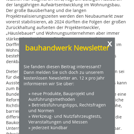
der langjährigen Aufwärtsentwicklung im Wohnungsbau.
Der große Bauüberhang und die langen
Projektrealisierungszeiten werden den Neubaumarkt zwar
vorerst stabilisieren, ab 2024 dürften die Folgen der großen
Zurückhaltung aufseiten der Projektentwickler,
„Häuslebauer“ und Wohnungsunternehmen aber immer
stärker durchschlagen. Die Prognose von Ludwig
x
Dorffmeister lautet deshalb: „Für das laufende Jahr ist im
bauhandwerk Newsletter
Wohnungssektor, der ja auch Baumaßnahmen an
bestehenden Gebäuden umfasst, noch ein kleines Plus
denkbar. Danach geht es bergab.“
Sie fanden diesen Beitrag interessant?
Dieter Schäfer plädierte für eine Bauordnung, die offen sei
Dann melden Sie sich doch zu unserem
für die Innovationen und neue Technologien, die die
kostenlosen Newsletter an. 12 x pro Jahr
Aussteller schon jetzt auf den Weg gebracht haben. Es kann
informieren wir Sie über:
zum Beispiel einfach nicht mehr sein, dass sich jedes
» neue Produkte, Bauprojekt und
Bundesland seine eigene Baugesetzgebung gibt. Ohne eine
Ausführungsmethoden
Reform des geltenden Baurechts werden unterschiedliche
» Betriebsführungstipps, Rechtsfragen
Richtlinien für Abstandsflächen, Brandschutz, Raumhöhe,
und Normen
barrierefreies Bauen, die derzeit von Land zu Land
» Werkzeug- und Nutzfahrzeugtests,
differieren, zur Bremse der Bauwirtschaft. Das erhöht die
Veranstaltungen und Messen
Baukosten um geschätzte fünf bis 10 Prozent. Für
» jederzeit kündbar
Unternehmen, die überregional bauen, ist das untragbar.
(bhw/ela)