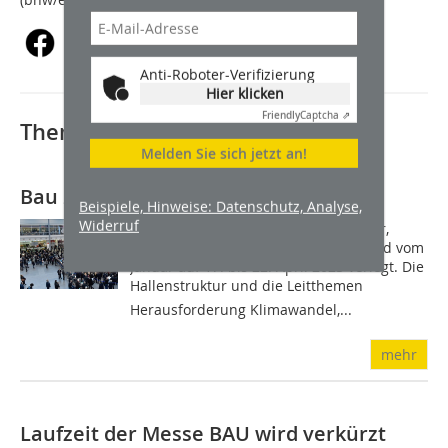
Anti-Roboter-Verifizierung
Hier klicken
Friendly
Captcha ⇗
Thematisch passende Artikel:
Melden Sie sich jetzt an!
Bau 2023 wird auf April verlegt
Beispiele, Hinweise: Datenschutz, Analyse,
Widerruf
Die Bau, Weltleitmesse für Architektur,
Materialien, Systeme in München, wird vom
Januar auf 17. bis 22. April 2023 verlegt. Die
Hallenstruktur und die Leitthemen 
Herausforderung Klimawandel,...
mehr
Laufzeit der Messe BAU wird verkürzt