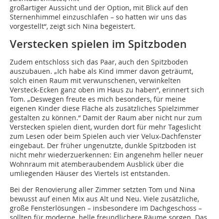
großartiger Aussicht und der Option, mit Blick auf den
Sternenhimmel einzuschlafen – so hatten wir uns das
vorgestellt“, zeigt sich Nina begeistert.
Verstecken spielen im Spitzboden
Zudem entschloss sich das Paar, auch den Spitzboden
auszubauen. „Ich habe als Kind immer davon geträumt,
solch einen Raum mit verwunschenen, verwinkelten
Versteck-Ecken ganz oben im Haus zu haben“, erinnert sich
Tom. „Deswegen freute es mich besonders, für meine
eigenen Kinder diese Fläche als zusätzliches Spielzimmer
gestalten zu können.“ Damit der Raum aber nicht nur zum
Verstecken spielen dient, wurden dort für mehr Tageslicht
zum Lesen oder beim Spielen auch vier Velux-Dachfenster
eingebaut. Der früher ungenutzte, dunkle Spitzboden ist
nicht mehr wiederzuerkennen: Ein angenehm heller neuer
Wohnraum mit atemberaubendem Ausblick über die
umliegenden Häuser des Viertels ist entstanden.
Bei der Renovierung aller Zimmer setzten Tom und Nina
bewusst auf einen Mix aus Alt und Neu. Viele zusätzliche,
große Fensterlösungen – insbesondere im Dachgeschoss –
sollten für moderne, helle freundlichere Räume sorgen. Das