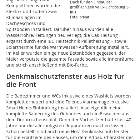
Dach für den Einbau der
Komplett neu wurden die
großflächigen Velux-Lichtlösung 3-
Elektrik und zudem zwei
in-1
Klimaanlagen im
Foto: privat
Dachgeschoss und
Spitzboden installiert. Darüber hinaus wurden alle
Wasserrohre/-leitungen neu verlegt, die Gas-Heizung –
ergänzt durch eine IBC Heiztechnik Pelletheizung – sowie
Solarthermie für die Warmwasser-Aufbereitung installiert.
Im Keller wurden einige neue Betonböden gegossen, der
Maler verputzte die gesamte Fassade sowie alle Innenräume
und strich anschließend mit Bio-Farbe.
Denkmalschutzfenster aus Holz für
die Front
Die Badezimmer und WCs inklusive eines Washlets wurden
komplett erneuert und eine Telenot-Alarmanlage inklusive
SmartHome-Einbindung installiert. Also eigentlich eine
komplette Sanierung des Gebäudes und ein Erwachen aus
dem Dornröschenschlaf. Denn der Vorbesitzer hatte fast 40
Jahre nur die allernötigsten Reparaturen machen lassen.
Schon bestellt sind auch neue Holz-Denkmalschutzfenster
für die Frontseite des Hauses, um dem Altbau-Charakter der