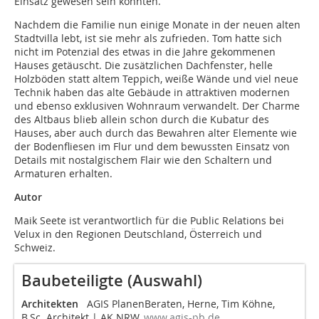
Einsatz gewesen sein könnten.
Nachdem die Familie nun einige Monate in der neuen alten
Stadtvilla lebt, ist sie mehr als zufrieden. Tom hatte sich
nicht im Potenzial des etwas in die Jahre gekommenen
Hauses getäuscht. Die zusätzlichen Dachfenster, helle
Holzböden statt altem Teppich, weiße Wände und viel neue
Technik haben das alte Gebäude in attraktiven modernen
und ebenso exklusiven Wohnraum verwandelt. Der Charme
des Altbaus blieb allein schon durch die Kubatur des
Hauses, aber auch durch das Bewahren alter Elemente wie
der Bodenfliesen im Flur und dem bewussten Einsatz von
Details mit nostalgischem Flair wie den Schaltern und
Armaturen erhalten.
Autor
Maik Seete ist verantwortlich für die Public Relations bei
Velux in den Regionen Deutschland, Österreich und
Schweiz.
Baubeteiligte (Auswahl)
Architekten
AGIS PlanenBeraten, Herne, Tim Köhne,
B.Sc. Architekt | AK NRW,
www.agis-pb.de