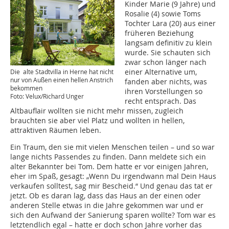
Kinder Marie (9 Jahre) und
Rosalie (4) sowie Toms
Tochter Lara (20) aus einer
früheren Beziehung
langsam definitiv zu klein
wurde. Sie schauten sich
zwar schon länger nach
einer Alternative um,
Die alte Stadtvilla in Herne hat nicht
nur von Außen einen hellen Anstrich
fanden aber nichts, was
bekommen
ihren Vorstellungen so
Foto: Velux/Richard Unger
recht entsprach. Das
Altbauflair wollten sie nicht mehr missen, zugleich
brauchten sie aber viel Platz und wollten in hellen,
attraktiven Räumen leben.
Ein Traum, den sie mit vielen Menschen teilen – und so war
lange nichts Passendes zu finden. Dann meldete sich ein
alter Bekannter bei Tom. Dem hatte er vor einigen Jahren,
eher im Spaß, gesagt: „Wenn Du irgendwann mal Dein Haus
verkaufen solltest, sag mir Bescheid.“ Und genau das tat er
jetzt. Ob es daran lag, dass das Haus an der einen oder
anderen Stelle etwas in die Jahre gekommen war und er
sich den Aufwand der Sanierung sparen wollte? Tom war es
letztendlich egal – hatte er doch schon Jahre vorher das