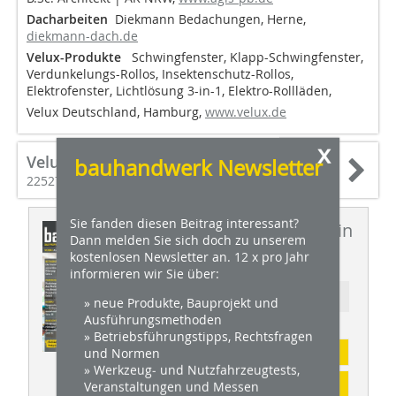
Dacharbeiten
Diekmann Bedachungen, Herne,
diekmann-dach.de
Velux-Produkte
Schwingfenster, Klapp-Schwingfenster,
Verdunkelungs-Rollos, Insektenschutz-Rollos,
Elektrofenster, Lichtlösung 3-in-1, Elektro-Rollläden,
Velux Deutschland, Hamburg,
www.velux.de
x
Velux Deutschland GmbH
bauhandwerk Newsletter
22527 Hamburg
Sie fanden diesen Beitrag interessant?
Dieser Artikel erschien in
Dann melden Sie sich doch zu unserem
BHW 03/2023
kostenlosen Newsletter an. 12 x pro Jahr
informieren wir Sie über:
Ressort: BAUELEMENTE
» neue Produkte, Bauprojekt und
Ausführungsmethoden
» Betriebsführungstipps, Rechtsfragen
Abonnement
und Normen
» Werkzeug- und Nutzfahrzeugtests,
Inhaltsverzeichnis
Veranstaltungen und Messen