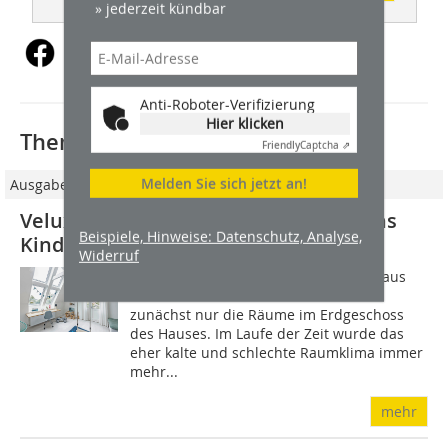
» jederzeit kündbar
Anti-Roboter-Verifizierung
Hier klicken
Thematisch passende Artikel:
Friendly
Captcha ⇗
Melden Sie sich jetzt an!
Ausgabe 9/2024
Velux-Fenster lassen Licht und Luft ins
Beispiele, Hinweise: Datenschutz, Analyse,
Kinderzimmer unterm Dach
Widerruf
Im Rahmen der Renovierung des Altbaus
modernisierten Charlotte und Morten
zunächst nur die Räume im Erdgeschoss
des Hauses. Im Laufe der Zeit wurde das
eher kalte und schlechte Raumklima immer
mehr...
mehr