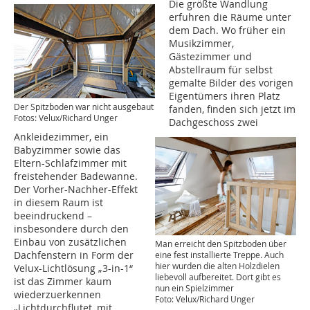
Die größte Wandlung
erfuhren die Räume unter
dem Dach. Wo früher ein
Musikzimmer,
Gästezimmer und
Abstellraum für selbst
gemalte Bilder des vorigen
Eigentümers ihren Platz
Der Spitzboden war nicht ausgebaut
fanden, finden sich jetzt im
Fotos: Velux/Richard Unger
Dachgeschoss zwei
Ankleidezimmer, ein
Babyzimmer sowie das
Eltern-Schlafzimmer mit
freistehender Badewanne.
Der Vorher-Nachher-Effekt
in diesem Raum ist
beeindruckend –
insbesondere durch den
Einbau von zusätzlichen
Man erreicht den Spitzboden über
Dachfenstern in Form der
eine fest installierte Treppe. Auch
hier wurden die alten Holzdielen
Velux-Lichtlösung „3-in-1“
liebevoll aufbereitet. Dort gibt es
ist das Zimmer kaum
nun ein Spielzimmer
wiederzuerkennen
Foto: Velux/Richard Unger
„Lichtdurchflutet, mit