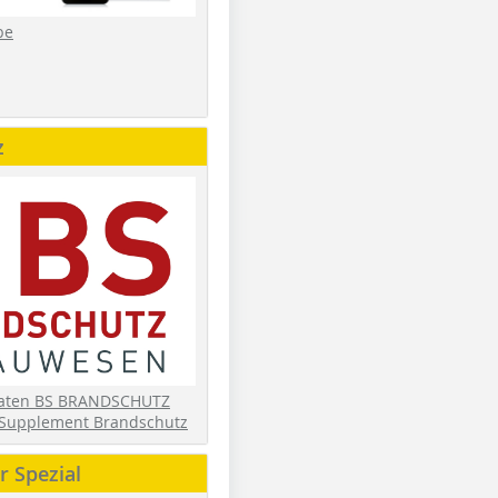
be
z
daten BS BRANDSCHUTZ
Supplement Brandschutz
 Spezial