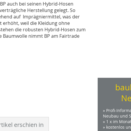
 BP auch bei seinen Hybrid-Hosen
verträgliche Herstellung gelegt. So
gehend auf Imprägniermittel, was der
erhöht, weil die Kleidung ohne
stehen die robusten Hybrid-Hosen zum
f die Baumwolle nimmt BP am Fairtrade
bau
Ne
» Profi-Inform
Neubau und S
» 1 x im Mona
tikel erschien in
» kostenlos u