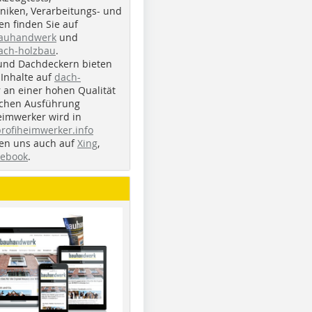
iken, Verarbeitungs- und
n finden Sie auf
bauhandwerk
und
ach-holzbau
.
und Dachdeckern bieten
Inhalte auf
dach-
r an einer hohen Qualität
ichen Ausführung
eimwerker wird in
profiheimwerker.info
nden uns auch auf
Xing
,
cebook
.