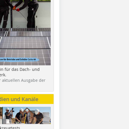
in für das Dach- und
rk.
r aktuellen Ausgabe der
dien und Kanäle
kzeugtests,