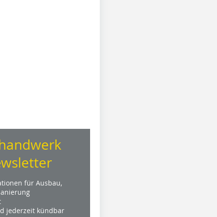
handwerk
wsletter
ationen für Ausbau,
anierung
t
nd jederzeit kündbar