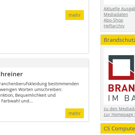
Aktuelle Ausga
Mediadaten
mehr
Abo-Shop
Heftarchiv
Brandschut
chreiner
 Branchenberufskleidung bestimmenden
t wenigen Worten umschreiben:
nktion, Bequemlichkeit und
 Farbwahl und...
zu den Media
mehr
zur Homepage 
CS Computer