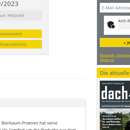
/2023
sort: PRODUKTE
Anti-R
bonnement
» J
ltsverzeichnis
Beispiele, Hinweis
Widerruf
Die aktuell
  Bierbaum-Proenen hat seine
i-Vis Comfort um die Produkte aus dem