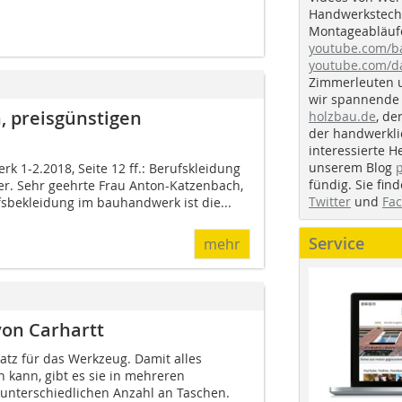
Handwerkstechn
Montageabläufe
youtube.com/
youtube.com/d
Zimmerleuten 
wir spannende 
, preisgünstigen
holzbau.de
, de
der handwerkl
interessierte H
unserem Blog
k 1-2.2018, Seite 12 ff.: Berufskleidung
fündig. Sie fi
ner. Sehr geehrte Frau Anton-Katzenbach,
Twitter
und
Fa
sbekleidung im bauhandwerk ist die...
Service
mehr
von Carhartt
atz für das Werkzeug. Damit alles
 kann, gibt es sie in mehreren
unterschiedlichen Anzahl an Taschen.