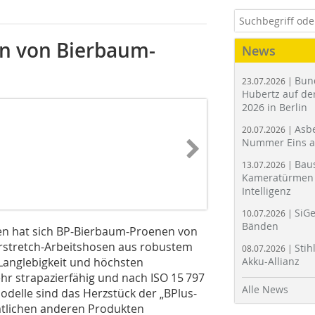
en von Bierbaum-
News
Bun
23.07.2026 |
Hubertz auf der
2026 in Berlin
Asbe
20.07.2026 |
Nummer Eins 
Bau
13.07.2026 |
Kameratürmen 
Intelligenz
SiGe
10.07.2026 |
Bänden
en hat sich BP-Bierbaum-Proenen von
erstretch-Arbeitshosen aus robustem
Stih
08.07.2026 |
Langlebigkeit und höchsten
Akku-Allianz
hr strapazierfähig und nach ISO 15 797
Alle News
odelle sind das Herzstück der „BPlus-
mtlichen anderen Produkten