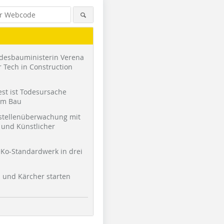
desbauministerin Verena
 Tech in Construction
st ist Todesursache
am Bau
stellenüberwachung mit
und Künstlicher
Foto: Peter Zirkel Gesellschaft
Foto: Peter Zirkel Gesellschaft
Foto: Pete
von Architekten
von Architekten
von Archit
Ko-Standardwerk in drei
l und Kärcher starten