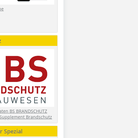
be
z
daten BS BRANDSCHUTZ
Supplement Brandschutz
 Spezial