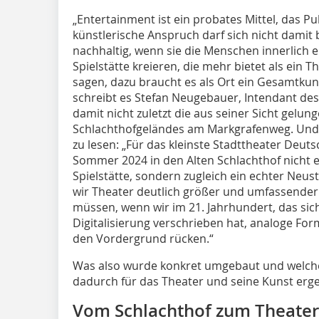
„Entertainment ist ein probates Mittel, das P
künstlerische Anspruch darf sich nicht damit
nachhaltig, wenn sie die Menschen innerlich e
Spielstätte kreieren, die mehr bietet als ein 
sagen, dazu braucht es als Ort ein Gesamtkuns
schreibt es Stefan Neugebauer, Intendant de
damit nicht zuletzt die aus seiner Sicht gel
Schlachthofgeländes am Markgrafenweg. Und we
zu lesen: „Für das kleinste Stadttheater Deut
Sommer 2024 in den Alten Schlachthof nicht e
Spielstätte, sondern zugleich ein echter Neus
wir Theater deutlich größer und umfassender 
müssen, wenn wir im 21. Jahrhundert, das sic
Digitalisierung verschrieben hat, analoge Fo
den Vordergrund rücken.“
Was also wurde konkret umgebaut und welche
dadurch für das Theater und seine Kunst erg
Vom Schlachthof zum Theater