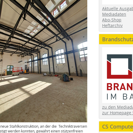
Aktuelle Ausga
Mediadaten
Abo-Shop
Heftarchiv
Brandschut
zu den Media
zur Homepage 
CS Computer
 neue Stahlkonstruktion, an der die Techniktraversen
stigt werden konnten, gewährt einen stützenfreien