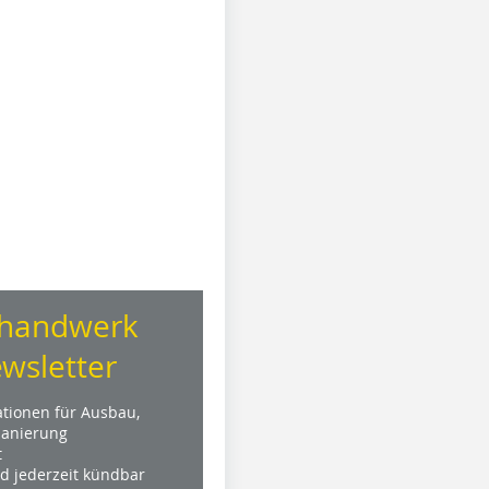
handwerk
wsletter
ationen für Ausbau,
anierung
t
nd jederzeit kündbar