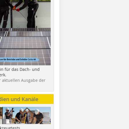
in für das Dach- und
rk.
r aktuellen Ausgabe der
dien und Kanäle
kzeugtests,