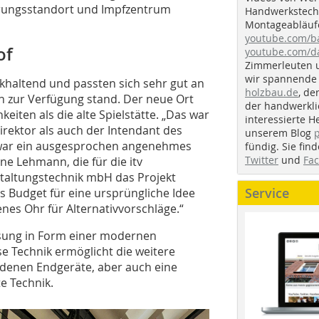
erungsstandort und Impfzentrum
Handwerkstechn
Montageabläufe
youtube.com/
of
youtube.com/d
Zimmerleuten 
wir spannende 
haltend und passten sich sehr gut an
holzbau.de
, de
n zur Verfügung stand. Der neue Ort
der handwerkl
eiten als die alte Spielstätte. „Das war
interessierte H
irektor als auch der Intendant des
unserem Blog
s war ein ausgesprochen angenehmes
fündig. Sie fi
Twitter
und
Fa
ne Lehmann, die für die itv
staltungstechnik mbH das Projekt
Service
as Budget für eine ursprüngliche Idee
nes Ohr für Alternativvorschläge.“
ösung in Form einer modernen
e Technik ermöglicht die weitere
denen Endgeräte, aber auch eine
e Technik.