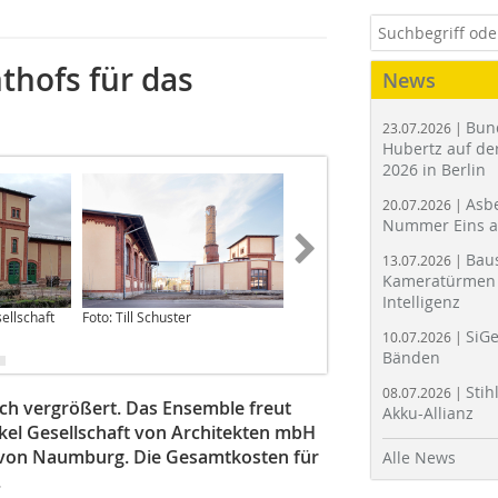
thofs für das
News
Bun
23.07.2026 |
Hubertz auf der
2026 in Berlin
Asbe
20.07.2026 |
Nummer Eins 
Bau
13.07.2026 |
Kameratürmen 
Intelligenz
sellschaft
Foto: Till Schuster
Zeichnungen: Peter Zirkel
Gesellschaft von Architekten
SiGe
10.07.2026 |
Bänden
Stih
08.07.2026 |
ich vergrößert. Das Ensemble freut
Akku-Allianz
rkel Gesellschaft von Architekten mbH
 von Naumburg. Die Gesamtkosten für
Alle News
.