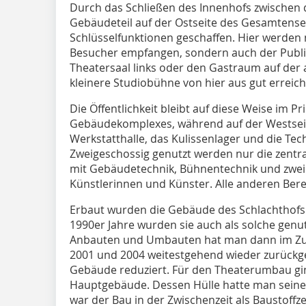
Durch das Schließen des Innenhofs zwischen
Gebäudeteil auf der Ostseite des Gesamtense
Schlüsselfunktionen geschaffen. Hier werden
Besucher empfangen, sondern auch der Publi
Theatersaal links oder den Gastraum auf der a
kleinere Studiobühne von hier aus gut erreich
Die Öffentlichkeit bleibt auf diese Weise im Pr
Gebäudekomplexes, während auf der Westseit
Werkstatthalle, das Kulissenlager und die Tech
Zweigeschossig genutzt werden nur die zentra
mit Gebäudetechnik, Bühnentechnik und zwei
Künstlerinnen und Künster. Alle anderen Bere
Erbaut wurden die Gebäude des Schlachthofs 1
1990er Jahre wurden sie auch als solche genut
Anbauten und Umbauten hat man dann im Zu
2001 und 2004 weitestgehend wieder zurückg
Gebäude reduziert. Für den Theaterumbau gi
Hauptgebäude. Dessen Hülle hatte man seiner
war der Bau in der Zwischenzeit als Baustoffz