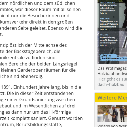
 dem nördlichen und dem südlichen
mbles, war dieser Raum mit all seinen
 nicht nur die Besucherinnen und
kumsverkehr direkt in den großen
nderen Seite geleitet. Ebenso wird die
t.
inzip östlich der Mittelachse des
e der Backstagebereich, die
nikzentrale zu finden sind.
len Bereiche der beiden Längsriegel
Das Profimagaz
 kleinen Garderobenräumen für die
Holzbauhandwe
iche sind ebenerdig.
Hier geht es zu
dach+holzbau.
891. Einhundert Jahre lang, bis in die
zt. Die in dieser Zeit entstandenen
Weitere Me
ge einer Grundsanierung zwischen
ebaut und im Wesentlichen auf drei
ng es dann nur um das H-förmige
zeit komplett saniert. Genutzt worden
entrum, Berufsbildungsstätte,
Videos von Wer