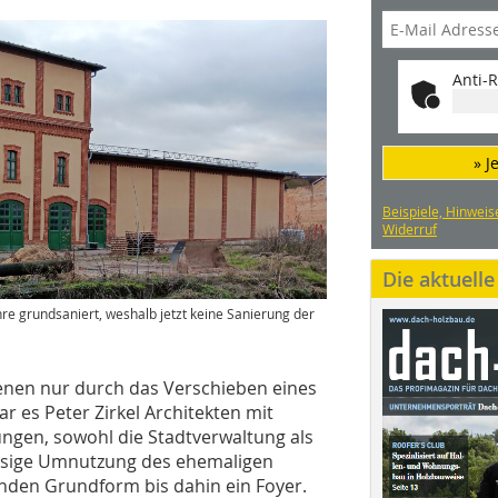
Anti-R
» J
Beispiele, Hinweis
Widerruf
Die aktuell
e grundsaniert, weshalb jetzt keine Sanierung der
denen nur durch das Verschieben eines
war es Peter Zirkel Architekten mit
ngen, sowohl die Stadtverwaltung als
üssige Umnutzung des ehemaligen
nden Grundform bis dahin ein Foyer.