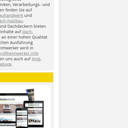
iken, Verarbeitungs- und
n finden Sie auf
bauhandwerk
und
ach-holzbau
.
und Dachdeckern bieten
Inhalte auf
dach-
r an einer hohen Qualität
ichen Ausführung
eimwerker wird in
profiheimwerker.info
nden uns auch auf
Xing
,
cebook
.