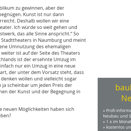
ublikum zu gewinnen, aber der
 begnügen. Kunst ist nur dann
rreicht. Deshalb wollen wir eine
Theater. Ich würde so weit gehen und
twerk, das alle Sinne anspricht.“ So
s Stadttheaters in Naumburg und meint
ungene Umnutzung des ehemaligen
iter ist auf der Seite des Theaters
schlands ist der ersehnte Umzug im
infach nur ein Umzug in eine neue
tart, der unter dem Vorsatz steht, dass
denken wollen und vielleicht sogar
h ja scheinbar um jeden Preis der
bau
rmen der Kunst und der Begegnung in
Ne
 neuen Möglichkeiten haben sich
» Profi-Inform
eben?
Neubau und S
» 1 x im Mona
» kostenlos u