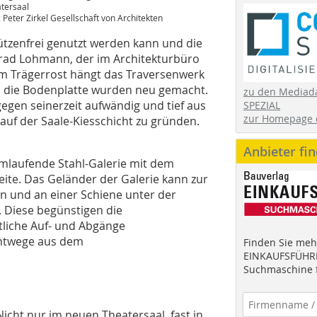
tersaal
: Peter Zirkel Gesellschaft von Architekten
tzenfrei genutzt werden kann und die
nrad Lohmann, der im Architekturbüro
esem Trägerrost hängt das Traversenwerk
nd die Bodenplatte wurden neu gemacht.
zu den Mediad
egen seinerzeit aufwändig und tief aus
SPEZIAL
zur Homepage 
auf der Saale-Kiesschicht zu gründen.
Anbieter fi
mlaufende Stahl-Galerie mit dem
ite. Das Geländer der Galerie kann zur
n und an einer Schiene unter der
 Diese begünstigen die
tliche Auf- und Abgänge
chtwege aus dem
Finden Sie mehr
EINKAUFSFÜHRE
Suchmaschine f
Nicht nur im neuen Theatersaal, fast in