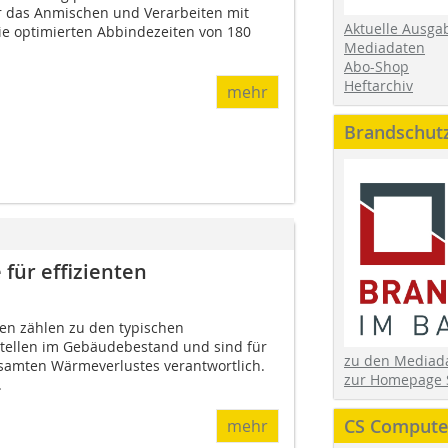
ür das Anmischen und Verarbeiten mit
Aktuelle Ausga
ie optimierten Abbindezeiten von 180
Mediadaten
Abo-Shop
Heftarchiv
mehr
Brandschut
für effizienten
n zählen zu den typischen
tellen im Gebäudebestand und sind für
zu den Media
esamten Wärmeverlustes verantwortlich.
zur Homepage 
.
CS Computer
mehr