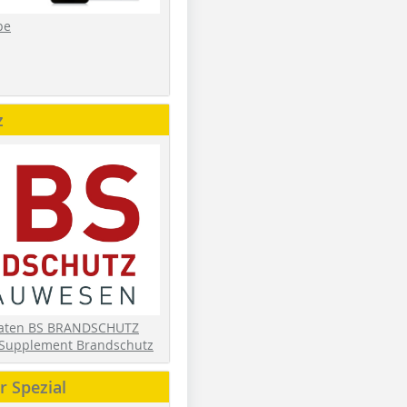
be
z
daten BS BRANDSCHUTZ
Supplement Brandschutz
 Spezial