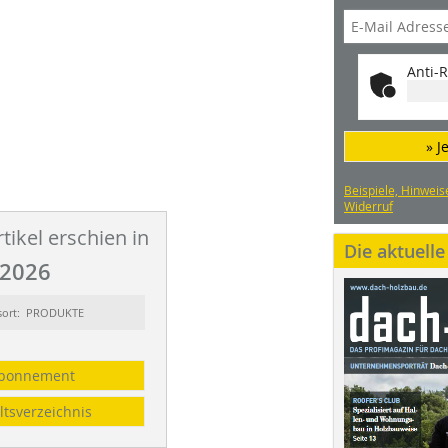
Anti-R
» J
Beispiele, Hinweis
Widerruf
tikel erschien in
Die aktuell
2026
sort: PRODUKTE
bonnement
ltsverzeichnis