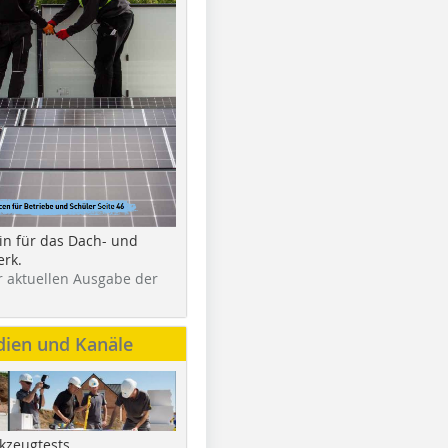
in für das Dach- und
rk.
r aktuellen Ausgabe der
dien und Kanäle
kzeugtests,