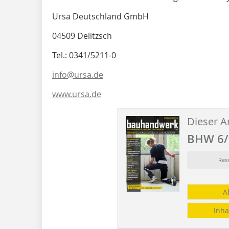
Ursa Deutschland GmbH
04509 Delitzsch
Tel.: 0341/5211-0
info@ursa.de
www.ursa.de
Dieser Ar
BHW 6/
Res
A
Inha