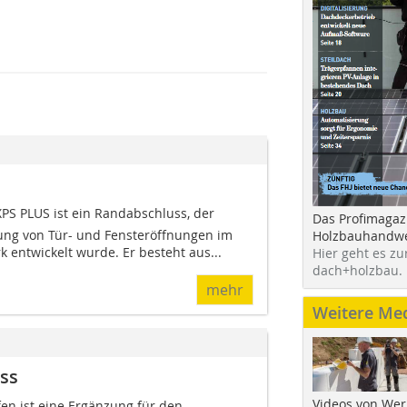
PS PLUS ist ein Randabschluss, der
Das Profimagaz
dung von Tür- und Fensteröffnungen im
Holzbauhandwe
 entwickelt wurde. Er besteht aus...
Hier geht es zu
dach+holzbau.
mehr
Weitere Me
ss
Videos von Wer
en ist eine Ergänzung für den