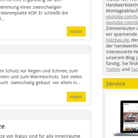
Handwerkstechn
Dämmung eines zweischaligen
Montageabläufe
dämmplatte KDP. Er schließt die
youtube.com/
..
youtube.com/d
Zimmerleuten 
mehr
wir spannende 
holzbau.de
, de
der handwerkl
interessierte H
unserem Blog
fündig. Sie fi
Twitter
und
Fa
m Schutz vor Regen und Schnee, zum
sten und zum Wärmeschutz. Seit vielen
uch zweischalig gebaut  vor allem in...
Service
mehr
ze
e von Rigips sind für alle Innenräume