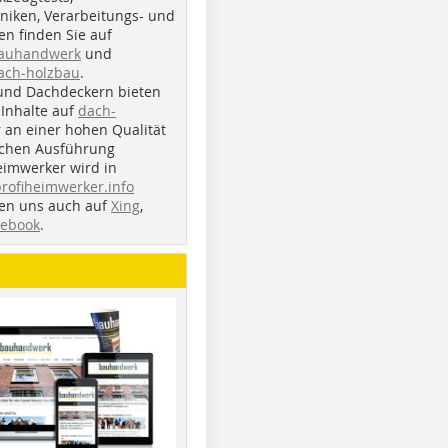
iken, Verarbeitungs- und
n finden Sie auf
bauhandwerk
und
ach-holzbau
.
und Dachdeckern bieten
Inhalte auf
dach-
r an einer hohen Qualität
ichen Ausführung
eimwerker wird in
profiheimwerker.info
nden uns auch auf
Xing
,
cebook
.