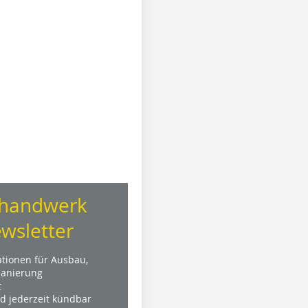
handwerk
wsletter
ationen für Ausbau,
anierung
t
nd jederzeit kündbar