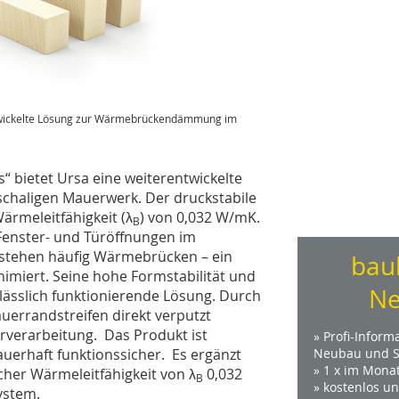
ntwickelte Lösung zur Wärmebrückendämmung im
 bietet Ursa eine weiterentwickelte
haligen Mauerwerk. Der druckstabile
ärmeleitfähigkeit (λ
) von 0,032 W/mK.
B
Fenster- und Türöffnungen im
tstehen häufig Wärmebrücken – ein
bau
imiert. Seine hohe Formstabilität und
Ne
rlässlich funktionierende Lösung. Durch
uerrandstreifen direkt verputzt
rverarbeitung. Das Produkt ist
» Profi-Inform
uerhaft funktionssicher. Es ergänzt
Neubau und S
» 1 x im Mona
her Wärmeleitfähigkeit von λ
0,032
B
» kostenlos u
ystem.