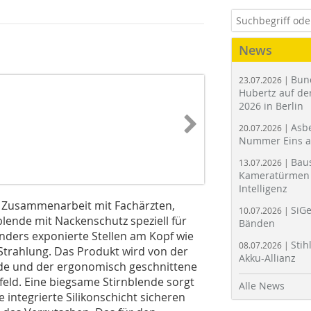
News
Bun
23.07.2026 |
Hubertz auf der
2026 in Berlin
Asbe
20.07.2026 |
Nummer Eins 
Bau
13.07.2026 |
Kameratürmen 
Intelligenz
in Zusammenarbeit mit Fachärzten,
SiGe
10.07.2026 |
lende mit Nackenschutz speziell für
Bänden
nders exponierte Stellen am Kopf wie
Stih
08.07.2026 |
-Strahlung. Das Produkt wird von der
Akku-Allianz
nde und der ergonomisch geschnittene
feld. Eine biegsame Stirnblende sorgt
Alle News
e integrierte Silikonschicht sicheren