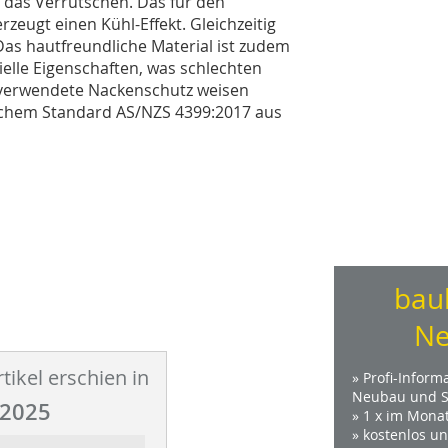
 das Verrutschen. Das für den
eugt einen Kühl-Effekt. Gleichzeitig
Das hautfreundliche Material ist zudem
ielle Eigenschaften, was schlechten
 verwendete Nackenschutz weisen
schem Standard AS/NZS 4399:2017 aus
bau
Ne
tikel erschien in
» Profi-Inform
Neubau und S
2025
» 1 x im Mona
» kostenlos u