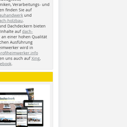
iken, Verarbeitungs- und
n finden Sie auf
bauhandwerk
und
ach-holzbau
.
und Dachdeckern bieten
Inhalte auf
dach-
r an einer hohen Qualität
ichen Ausführung
eimwerker wird in
profiheimwerker.info
nden uns auch auf
Xing
,
cebook
.