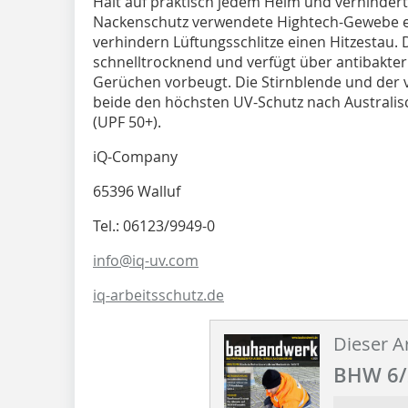
Halt auf praktisch jedem Helm und verhindert
Nackenschutz verwendete Hightech-Gewebe erz
verhindern Lüftungsschlitze einen Hitzestau. 
schnelltrocknend und verfügt über antibakter
Gerüchen vorbeugt. Die Stirnblende und der
beide den höchsten UV-Schutz nach Australi
(UPF 50+).
iQ-Company
65396 Walluf
Tel.: 06123/9949-0
info@iq-uv.com
iq-arbeitsschutz.de
Dieser Ar
BHW 6/