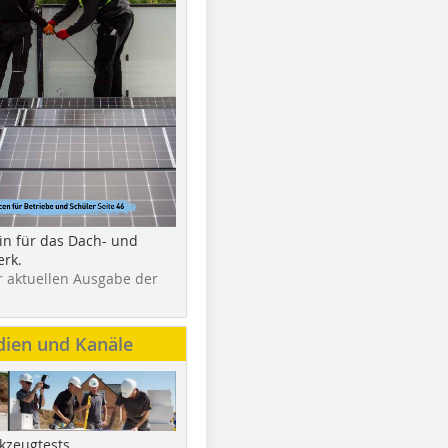
in für das Dach- und
rk.
r aktuellen Ausgabe der
dien und Kanäle
kzeugtests,