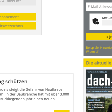
sort: PRODUKTE
bonnement
Anti-R
ltsverzeichnis
» J
Beispiele, Hinweis
Widerruf
Die aktuell
ng schützen
dels steigt die Gefahr von Hautkrebs
ahl in der Baubranche hat mit über 3.000
urückliegenden Jahr einen neuen