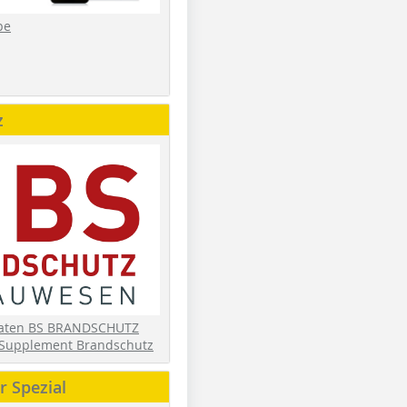
be
z
daten BS BRANDSCHUTZ
Supplement Brandschutz
 Spezial