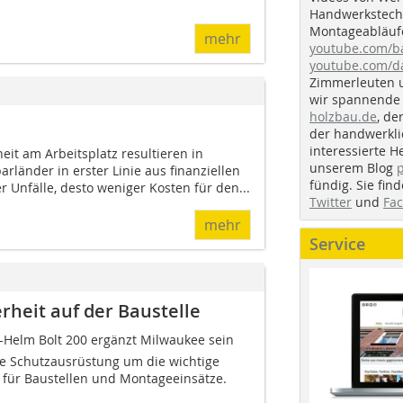
Handwerkstechn
Montageabläufe
mehr
youtube.com/
youtube.com/d
Zimmerleuten 
wir spannende 
holzbau.de
, de
der handwerkl
interessierte H
eit am Arbeitsplatz resultieren in
unserem Blog
länder in erster Linie aus finanziellen
fündig. Sie fi
 Unfälle, desto weniger Kosten für den...
Twitter
und
Fa
mehr
Service
rheit auf der Baustelle
Helm Bolt 200 ergänzt Milwaukee sein
he Schutzausrüstung um die wichtige
 für Baustellen und Montageeinsätze.