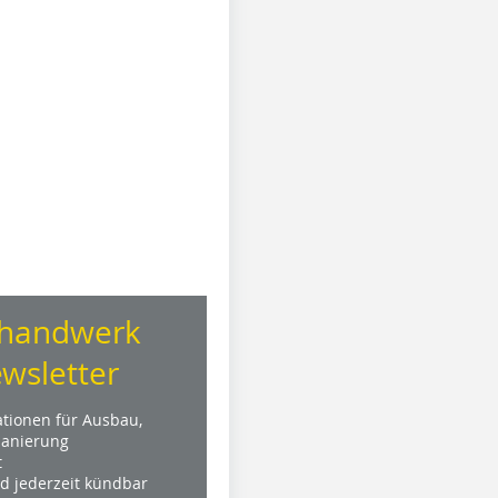
handwerk
wsletter
ationen für Ausbau,
anierung
t
nd jederzeit kündbar