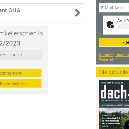
ment OHG
Anti-R
tikel erschien in
2/2023
» J
Beispiele, Hinweis
sort: PRODUKTE
Widerruf
Die aktuell
bonnement
ltsverzeichnis