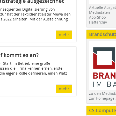
talstrategie ausgezeichnet
Aktuelle Ausga
onsequenten Digitalisierung von
Mediadaten
tur hat der Textildienstleister Mewa den
Abo-Shop
is 2022 erhalten. Mit der Auszeichnung
Heftarchiv
Brandschut
mehr
uf kommt es an?
r Start im Betrieb eine große
ssen die Firma kennenlernen, erste
e eigene Rolle definieren, einen Platz
mehr
zu den Media
zur Homepage 
CS Computer