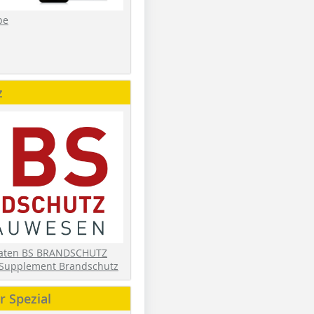
be
z
daten BS BRANDSCHUTZ
Supplement Brandschutz
 Spezial