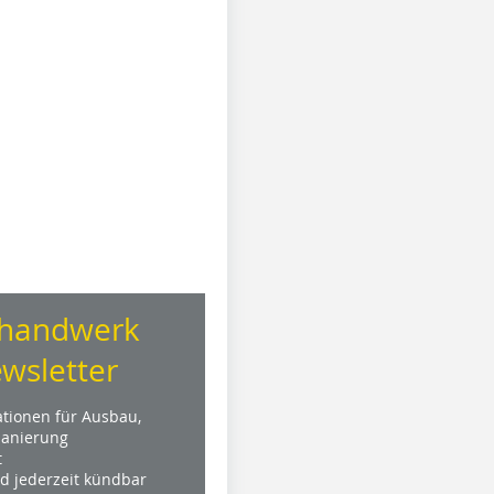
handwerk
wsletter
ationen für Ausbau,
anierung
t
nd jederzeit kündbar