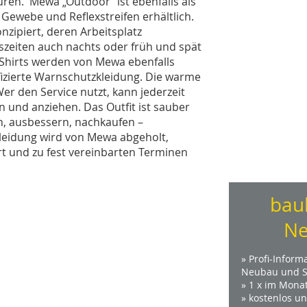
ren. Mewa „Outdoor“ ist ebenfalls als
ewebe und Reflexstreifen erhältlich.
nzipiert, deren Arbeitsplatz
szeiten auch nachts oder früh und spät
-Shirts werden von Mewa ebenfalls
fizierte Warnschutzkleidung. Die warme
Wer den Service nutzt, kann jederzeit
n und anziehen. Das Outfit ist sauber
en, ausbessern, nachkaufen –
Kleidung wird von Mewa abgeholt,
rt und zu fest vereinbarten Terminen
bau
Ne
» Profi-Inform
Neubau und S
» 1 x im Mona
» kostenlos u