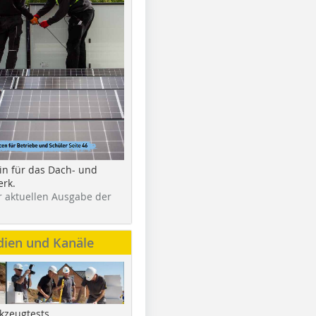
in für das Dach- und
rk.
r aktuellen Ausgabe der
dien und Kanäle
kzeugtests,