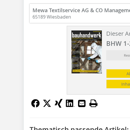
Mewa Textilservice AG & CO Manage
65189 Wiesbaden
Dieser Ar
BHW 1-
Res
A
Inha
Thematisch passende Artikel: