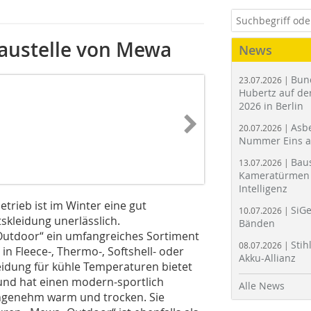
Baustelle von Mewa
News
Bun
23.07.2026 |
Hubertz auf der
2026 in Berlin
Asbe
20.07.2026 |
Nummer Eins 
Bau
13.07.2026 |
Kameratürmen 
Intelligenz
etrieb ist im Winter eine gut
SiGe
10.07.2026 |
skleidung unerlässlich.
Bänden
 Outdoor“ ein umfangreiches Sortiment
Stih
08.07.2026 |
 Fleece-, Thermo-, Softshell- oder
Akku-Allianz
eidung für kühle Temperaturen bietet
 und hat einen modern-sportlich
Alle News
angenehm warm und trocken. Sie