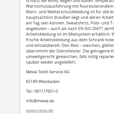
schützt bei Wind, Regen und kalten Temperatu
Warnschutzausführung mit fluoreszierendem G
Warn- und Wetterschutzkleidung ist für alle ko
hauptsächlich draußen liegt und deren Arbeit
am Tag sein können. Sweatshirts, Polo- und T
angeboten – auch als nach EN ISO 20471 zerti
Arbeitskleidung ist im Mietsystem erhältlich: 
frische Arbeitskleidung aus dem Schrank hole
und einsatzbereit. Den Rest – waschen, glätt
übernimmt der Dienstleister. Die getragene 
umweltgerecht gewaschen, falls nötig reparie
sauber wieder angeliefert.
Mewa Textil-Service AG
65189 Wiesbaden
Tel.: 0611/7601-0
info@mewa.de
www.mewa.de