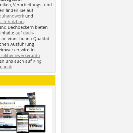
iken, Verarbeitungs- und
n finden Sie auf
bauhandwerk
und
ach-holzbau
.
und Dachdeckern bieten
Inhalte auf
dach-
r an einer hohen Qualität
ichen Ausführung
eimwerker wird in
profiheimwerker.info
nden uns auch auf
Xing
,
cebook
.