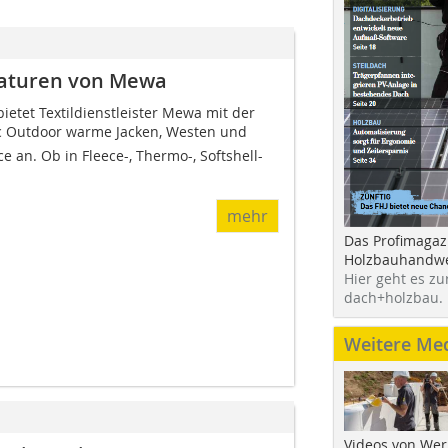
raturen von Mewa
bietet Textildienstleister Mewa mit der
c Outdoor warme Jacken, Westen und
an. Ob in Fleece-, Thermo-, Softshell-
mehr
Das Profimagaz
Holzbauhandwe
Hier geht es zu
dach+holzbau.
Weitere Me
Videos von Wer