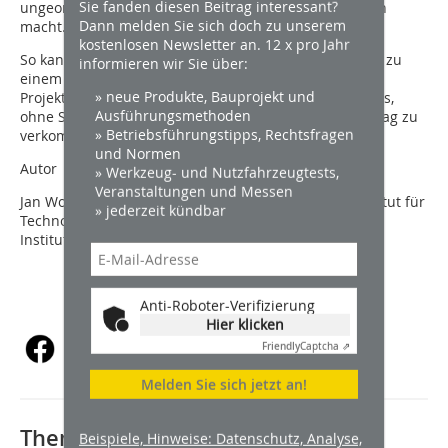
Sie fanden diesen Beitrag interessant?
ungeordneten Chat-Inhalten verwertbare Projektdaten
Dann melden Sie sich doch zu unserem
macht.
kostenlosen Newsletter an. 12 x pro Jahr
So kann WhatsApp vom reinen Kommunikationsmittel zu
informieren wir Sie über:
einem festen Bestandteil einer strukturierten
» neue Produkte, Bauprojekt und
Projektkommunikation werden – ohne zusätzliche Apps,
Ausführungsmethoden
ohne Schulungsaufwand und ohne den Baustellenalltag zu
» Betriebsführungstipps, Rechtsfragen
verkomplizieren.
und Normen
Autor
» Werkzeug- und Nutzfahrzeugtests,
Veranstaltungen und Messen
Jan Wolber ist Wissenschaftlicher Mitarbeiter am Institut für
» jederzeit kündbar
Technologie und Management (TMB) des Karlsruher
Instituts für Technologie (KIT).
Anti-Roboter-Verifizierung
Hier klicken
Friendly
Captcha ⇗
Melden Sie sich jetzt an!
Thematisch passende Artikel:
Beispiele, Hinweise: Datenschutz, Analyse,