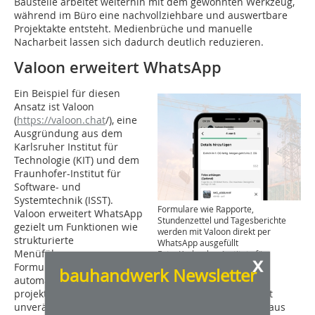
Baustelle arbeitet weiterhin mit dem gewohnten Werkzeug,
während im Büro eine nachvollziehbare und auswertbare
Projektakte entsteht. Medienbrüche und manuelle
Nacharbeit lassen sich dadurch deutlich reduzieren.
Valoon erweitert WhatsApp
Ein Beispiel für diesen
Ansatz ist Valoon
(
https://valoon.chat
/), eine
Ausgründung aus dem
Karlsruher Institut für
Technologie (KIT) und dem
Fraunhofer-Institut für
Software- und
Systemtechnik (ISST).
Formulare wie Rapporte,
Valoon erweitert WhatsApp
Stundenzettel und Tagesberichte
gezielt um Funktionen wie
werden mit Valoon direkt per
strukturierte
WhatsApp ausgefüllt
Menüführungen,
Foto: Karlsruher Instituts für
x
Technologie (KIT)
Formularlogiken und eine
bauhandwerk Newsletter
automatische,
projektspezifische Ablage. Der Messenger selbst bleibt
unverändert, wird jedoch um eine Ebene ergänzt, die aus