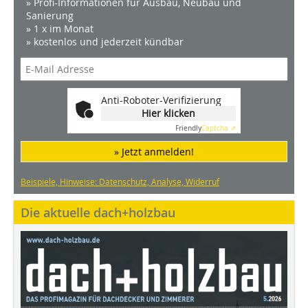
» Profi-Informationen für Ausbau, Neubau und
Sanierung
» 1 x im Monat
» kostenlos und jederzeit kündbar
Anti-Roboter-Verifizierung
Hier klicken
Friendly
Captcha ⇗
» Jetzt anmelden!
Beispiele, Hinweise: Datenschutz, Analyse, Widerruf
Die aktuelle dach+holzbau