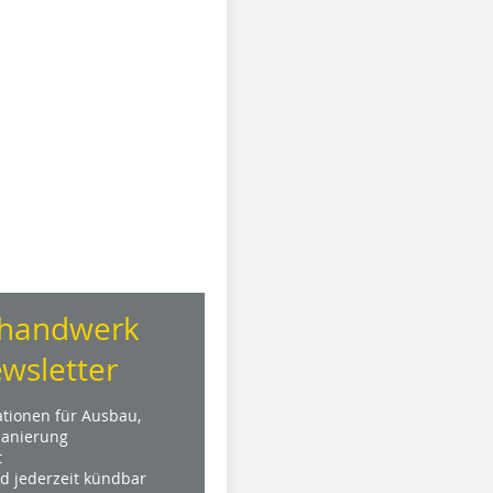
handwerk
wsletter
ationen für Ausbau,
anierung
t
nd jederzeit kündbar