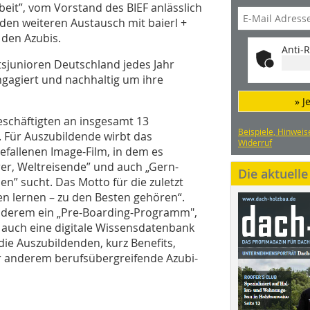
eit”, vom Vorstand des BIEF anlässlich
f den weiteren Austausch mit baierl +
den Azubis.
Anti-R
tsjunioren Deutschland jedes Jahr
engagiert und nachhaltig um ihre
» J
eschäftigten an insgesamt 13
Beispiele, Hinweis
. Für Auszubildende wirbt das
Widerruf
allenen Image-Film, in dem es
urer, Weltreisende” und auch „Gern-
Die aktuell
en” sucht. Das Motto für die zuletzt
n lernen – zu den Besten gehören“.
anderem ein „Pre-Boarding-Programm",
d auch eine digitale Wissensdatenbank
die Auszubildenden, kurz Benefits,
 anderem berufsübergreifende Azubi-