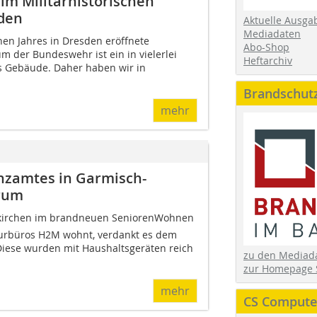
im Militärhistorischen
den
Aktuelle Ausga
Mediadaten
en Jahres in Dresden eröffnete
Abo-Shop
m der Bundeswehr ist ein in vielerlei
Heftarchiv
s Gebäude. Daher haben wir in
Brandschut
mehr
nzamtes in Garmisch-
rum
kirchen im brandneuen SeniorenWohnen
urbüros H2M wohnt, verdankt es dem
 Diese wurden mit Haushaltsgeräten reich
zu den Media
zur Homepage 
mehr
CS Computer