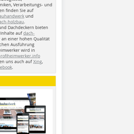
iken, Verarbeitungs- und
n finden Sie auf
bauhandwerk
und
ach-holzbau
.
und Dachdeckern bieten
Inhalte auf
dach-
r an einer hohen Qualität
ichen Ausführung
eimwerker wird in
profiheimwerker.info
nden uns auch auf
Xing
,
cebook
.