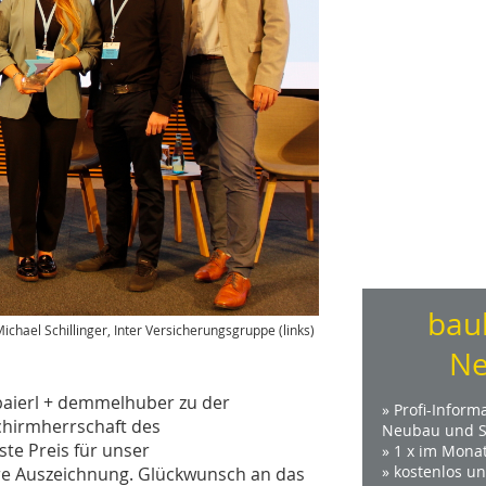
bau
chael Schillinger, Inter Versicherungsgruppe (links)
Ne
aierl + demmelhuber zu der
» Profi-Inform
chirmherrschaft des
Neubau und S
te Preis für unser
» 1 x im Mona
» kostenlos u
re Auszeichnung. Glückwunsch an das