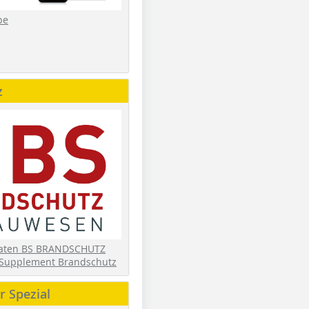
be
z
daten BS BRANDSCHUTZ
Supplement Brandschutz
 Spezial