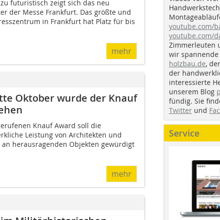
u futuristisch zeigt sich das neu
Handwerkstechn
ter der Messe Frankfurt. Das größte und
Montageabläufe
resszentrum in Frankfurt hat Platz für bis
youtube.com/
youtube.com/d
Zimmerleuten 
mehr
wir spannende 
holzbau.de
, de
der handwerkl
interessierte H
unserem Blog
tte Oktober wurde der Knauf
fündig. Sie fi
iehen
Twitter
und
Fa
erufenen Knauf Award soll die
Service
kliche Leistung von Architekten und
 an herausragenden Objekten gewürdigt
mehr