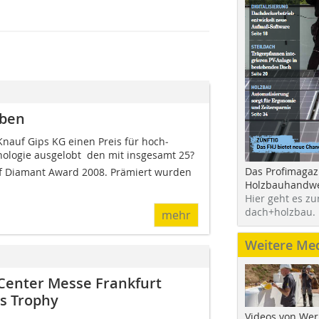
eben
Knauf Gips KG einen Preis für hoch­
ologie ausgelobt  den mit insgesamt 25?
Das Profimagaz
f Dia­mant Award 2008. Prämiert wurden
Holzbauhandwe
Hier geht es zu
dach+holzbau.
mehr
Weitere Me
Center Messe Frankfurt
ps Trophy
Videos von Wer