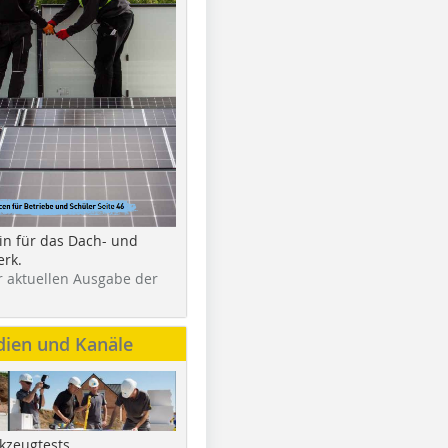
in für das Dach- und
rk.
r aktuellen Ausgabe der
dien und Kanäle
kzeugtests,