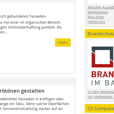
Aktuelle Ausga
Mediadaten
ganisch gebundenes Fassaden-
Abo-Shop
Heftarchiv
s mit einer im organischen Bereich
rigen Schmutzanhaftung punktet. Als
es...
Brandschut
mehr
rbtönen gestalten
zu den Media
zur Homepage 
dämmter Fassaden in kräftigen oder
ange ein Tabu. Denn solche Oberflächen
CS Computer
er Sonneneinstrahlung stärker auf als