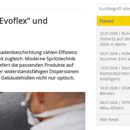
Evoflex“ und
News
Bun
23.07.2026 |
Hubertz auf der
2026 in Berlin
ssadenbeschichtung zählen Effizienz
Asbe
20.07.2026 |
t zugleich. Moderne Spritztechnik
Nummer Eins 
liefert die passenden Produkte auf
Bau
13.07.2026 |
der widerstandsfähigen Dispersionen
Kameratürmen 
 Gebäudehüllen nicht nur optisch,
Intelligenz
SiGe
10.07.2026 |
Bänden
Stih
08.07.2026 |
Akku-Allianz
Alle News