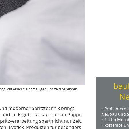
bau
rmöglicht einen gleichmäßigen und zeitsparenden
Ne
und moderner Spritztechnik bringt
» Profi-Inform
g und im Ergebnis“, sagt Florian Poppe,
Neubau und S
» 1 x im Mona
ritzverarbeitung spart nicht nur Zeit,
» kostenlos u
en ,Evoflex‘-Produkten für besonders