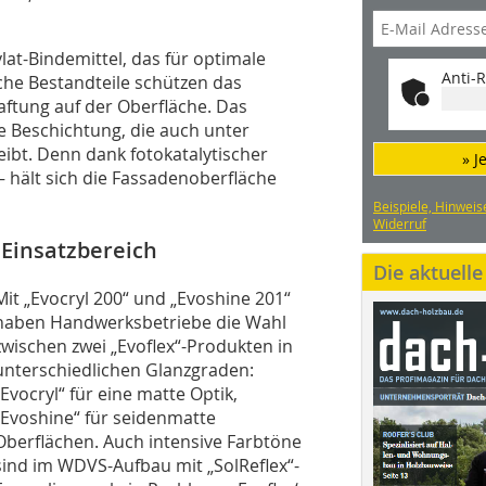
at-Bindemittel, das für optimale
Anti-R
sche Bestandteile schützen das
ftung auf der Oberfläche. Das
ge Beschichtung, die auch unter
ibt. Denn dank fotokatalytischer
» J
– hält sich die Fassadenoberfläche
Beispiele, Hinweis
Widerruf
 Einsatzbereich
Die aktuell
Mit „Evocryl 200“ und „Evoshine 201“
haben Handwerksbetriebe die Wahl
zwischen zwei „Evoflex“-Produkten in
unterschiedlichen Glanzgraden:
„Evocryl“ für eine matte Optik,
„Evoshine“ für seidenmatte
Oberflächen. Auch intensive Farbtöne
sind im WDVS-Aufbau mit „SolReflex“-