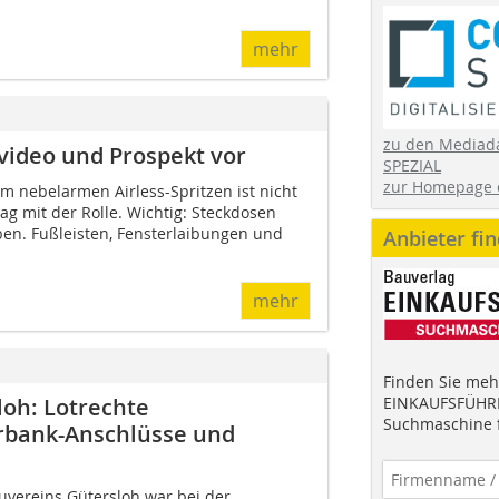
mehr
zu den Mediad
svideo und Prospekt vor
SPEZIAL
zur Homepage 
 nebelarmen Airless-Spritzen ist nicht
rag mit der Rolle. Wichtig: Steckdosen
en. Fußleisten, Fensterlaibungen und
Anbieter fi
mehr
Finden Sie mehr
loh: Lotrechte
EINKAUFSFÜHRE
Suchmaschine f
rbank-Anschlüsse und
auvereins Gütersloh war bei der