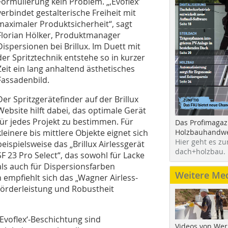
Formulierung kein Problem. „,Evoflex‘
verbindet gestalterische Freiheit mit
maximaler Produktsicherheit“, sagt
Florian Hölker, Produktmanager
Dispersionen bei Brillux. Im Duett mit
der Spritztechnik entstehe so in kurzer
Zeit ein lang anhaltend ästhetisches
Fassadenbild.
Der Spritzgerätefinder auf der Brillux
Website hilft dabei, das optimale Gerät
für jedes Projekt zu bestimmen. Für
Das Profimagaz
Holzbauhandwe
kleinere bis mittlere Objekte eignet sich
Hier geht es zu
beispielsweise das „Brillux Airlessgerät
dach+holzbau.
SF 23 Pro Select“, das sowohl für Lacke
als auch für Dispersionsfarben
Weitere Me
 empfiehlt sich das „Wagner Airless-
Förderleistung und Robustheit
Evoflex‘-Beschichtung sind
Videos von Wer