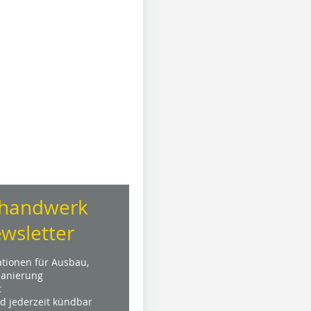
handwerk
wsletter
ationen für Ausbau,
anierung
t
nd jederzeit kündbar