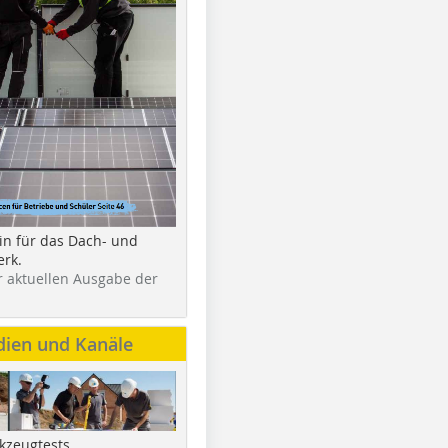
in für das Dach- und
rk.
r aktuellen Ausgabe der
dien und Kanäle
kzeugtests,