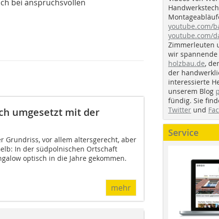
ch bei anspruchsvollen
Handwerkstechn
Montageabläufe
youtube.com/
youtube.com/d
Zimmerleuten 
wir spannende 
holzbau.de
, de
der handwerkl
interessierte H
unserem Blog
fündig. Sie fi
Twitter
und
Fa
ch umgesetzt mit der
Service
 Grundriss, vor allem altersgerecht, aber
elb: In der südpolnischen Ortschaft
ngalow optisch in die Jahre gekommen.
mehr