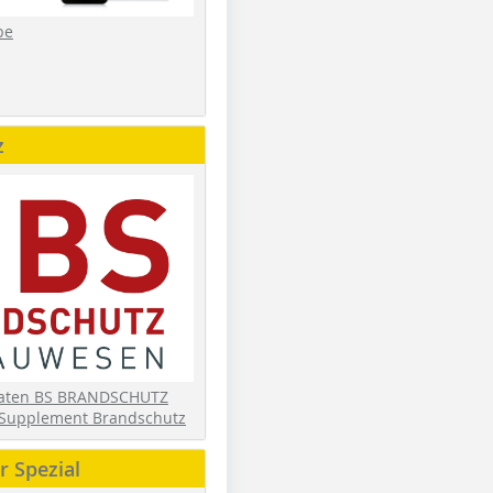
be
z
daten BS BRANDSCHUTZ
Supplement Brandschutz
 Spezial