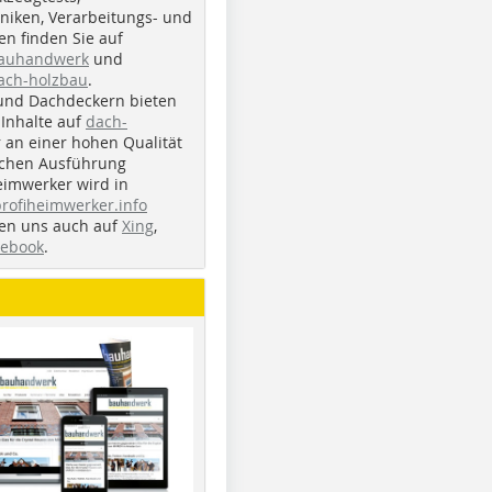
iken, Verarbeitungs- und
n finden Sie auf
bauhandwerk
und
ach-holzbau
.
und Dachdeckern bieten
Inhalte auf
dach-
r an einer hohen Qualität
ichen Ausführung
eimwerker wird in
profiheimwerker.info
nden uns auch auf
Xing
,
cebook
.