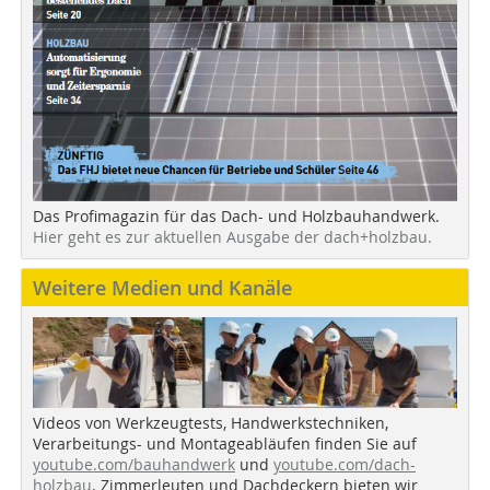
Das Profimagazin für das Dach- und Holzbauhandwerk.
Hier geht es zur aktuellen Ausgabe der dach+holzbau.
Weitere Medien und Kanäle
Videos von Werkzeugtests, Handwerkstechniken,
Verarbeitungs- und Montageabläufen finden Sie auf
youtube.com/bauhandwerk
und
youtube.com/dach-
holzbau
. Zimmerleuten und Dachdeckern bieten wir