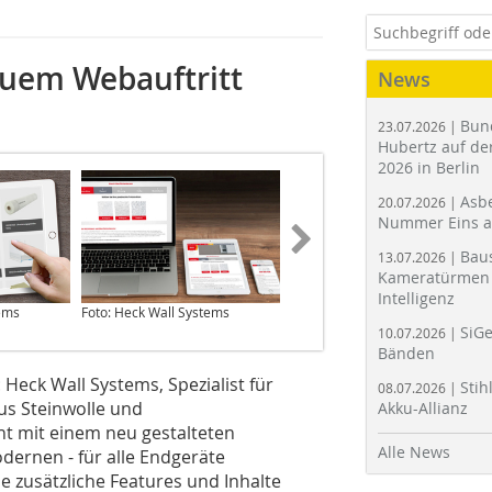
euem Webauftritt
News
Bun
23.07.2026 |
Hubertz auf der
2026 in Berlin
Asbe
20.07.2026 |
Nummer Eins 
Bau
13.07.2026 |
Kameratürmen 
Intelligenz
tems
Foto: Heck Wall Systems
Foto: Heck Wall Systems
SiGe
10.07.2026 |
Bänden
 Heck Wall Systems, Spezialist für
Stih
08.07.2026 |
s Steinwolle und
Akku-Allianz
ht mit einem neu gestalteten
Alle News
dernen - für alle Endgeräte
le zusätzliche Features und Inhalte