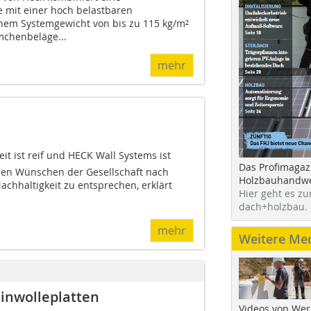
 mit einer hoch belastbaren
m Systemgewicht von bis zu 115 kg/m²
mchenbeläge...
mehr
eit ist reif und HECK Wall Systems ist
Das Profimagaz
den Wünschen der Gesellschaft nach
Holzbauhandwe
hhaltigkeit zu entsprechen, erklärt
Hier geht es zu
dach+holzbau.
mehr
Weitere Me
inwolleplatten
Videos von Wer