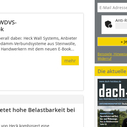
Anti-R
 WDVS-
ok
berall dabei: Heck Wall Systems, Anbieter
» J
edämm-Verbundsysteme aus Steinwolle,
d Handwerkern mit dem neuen E-Book...
Beispiele, Hinweis
Widerruf
mehr
Die aktuell
tet hohe Belastbarkeit bei
von Heck kombiniert eine