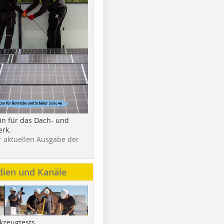
in für das Dach- und
rk.
r aktuellen Ausgabe der
dien und Kanäle
kzeugtests,