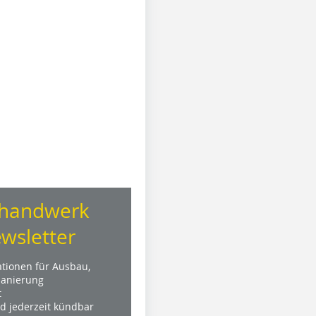
handwerk
wsletter
ationen für Ausbau,
anierung
t
nd jederzeit kündbar