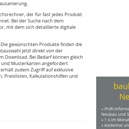
usanierung.
chsrechner, der für fast jedes Produkt
chnet. Bei der Suche nach dem
, mit dem sich detaillierte digitale
: Die gewünschten Produkte finden die
tauswahl jetzt direkt von der
 zum Download. Bei Bedarf können gleich
n und Musterkarten angefordert
 erhält zudem Zugriff auf exklusive
 Preislisten, Kalkulationshilfen und
bau
Ne
» Profi-Inform
Neubau und S
» 1 x im Mona
» kostenlos u