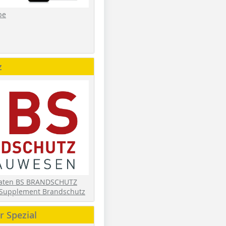
be
z
daten BS BRANDSCHUTZ
Supplement Brandschutz
 Spezial