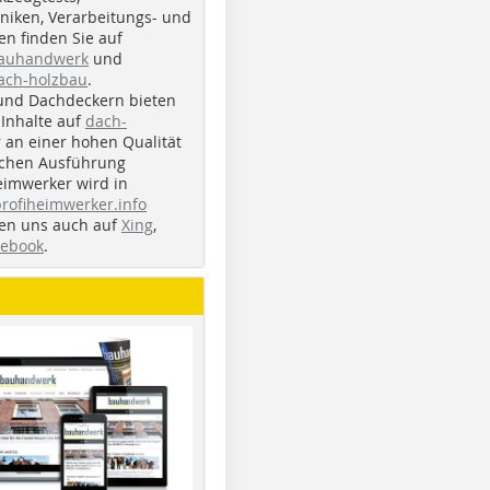
iken, Verarbeitungs- und
n finden Sie auf
bauhandwerk
und
ach-holzbau
.
und Dachdeckern bieten
Inhalte auf
dach-
r an einer hohen Qualität
ichen Ausführung
eimwerker wird in
profiheimwerker.info
nden uns auch auf
Xing
,
cebook
.