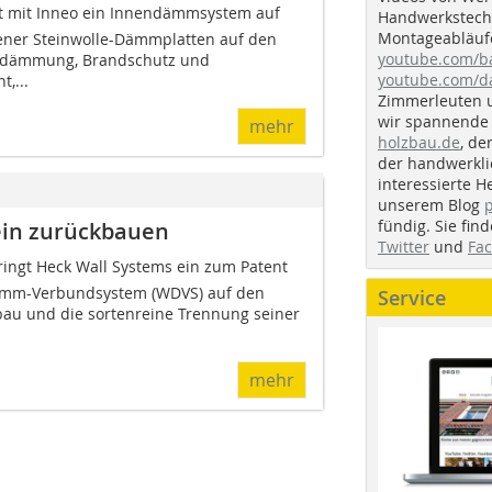
t mit Inneo ein Innendämmsystem auf
Handwerkstechn
Montageabläufe
fener Steinwolle-Dämmplatten auf den
youtube.com/
medämmung, Brandschutz und
youtube.com/d
,...
Zimmerleuten 
wir spannende 
mehr
holzbau.de
, de
der handwerkl
interessierte H
unserem Blog
fündig. Sie fi
in zurückbauen
Twitter
und
Fa
ringt Heck Wall Systems ein zum Patent
mm-Verbundsystem (WDVS) auf den
Service
bau und die sortenreine Trennung seiner
mehr